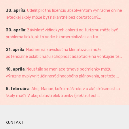
30. apríla
:
Udeliť pilotnú licenciu absolventom výhradne online
leteckej školy môže byť riskantné bez dostatočný...
30. apríla
:
Závislosť vidieckych oblastí od turizmu môže byť
problematická, ak to vedie k komercializácii a stra...
21. apríla
:
Nadmerná závislosť na klimatizácii môže
potenciálne oslabiť našu schopnosť adaptácie na vonkajšie te...
10. apríla
:
Neustále sa meniace trhové podmienky môžu
výrazne ovplyvniť účinnosť dlhodobého plánovania, pretože ...
5. februára
:
Ahoj, Marian, koľko máš rokov a aké skúsenosti a
školy máš? V akej oblasti elektroniky (elektrotech...
KONTAKT