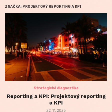
ZNAČKA:
PROJEKTOVÝ REPORTING A KPI
Strategická diagnostika
Reporting a KPI: Projektový reporting
a KPI
Posted
22. 11. 2025