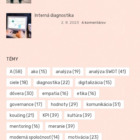
Interná diagnostika
2. 8. 2023
6 komentárov
TÉMY
A
(58)
ako
(15)
analýza
(19)
analýza SWOT
(41)
ciele
(18)
diagnostika
(22)
digitalizácia
(15)
dôvera
(30)
empatia
(16)
etika
(16)
governance
(17)
hodnoty
(29)
komunikácia
(51)
koučing
(21)
KPI
(39)
kultúra
(39)
mentoring
(16)
meranie
(39)
moderná spoločnosť
(14)
motivácia
(23)