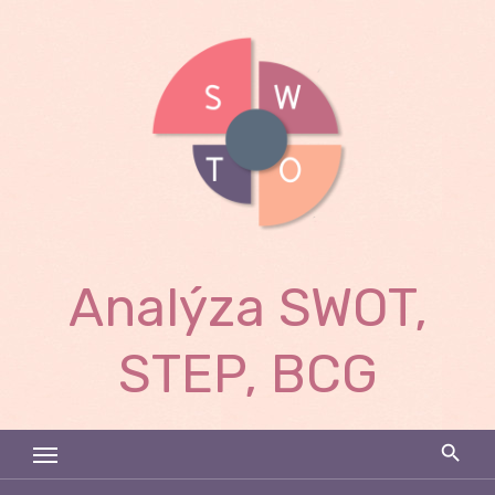
Skip
to
content
Analýza SWOT,
STEP, BCG