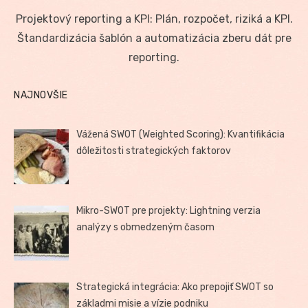
on
Projektový reporting a KPI: Plán, rozpočet, riziká a KPI.
Štandardizácia šablón a automatizácia zberu dát pre
reporting.
NAJNOVŠIE
Vážená SWOT (Weighted Scoring): Kvantifikácia
dôležitosti strategických faktorov
Mikro-SWOT pre projekty: Lightning verzia
analýzy s obmedzeným časom
Strategická integrácia: Ako prepojiť SWOT so
základmi misie a vízie podniku