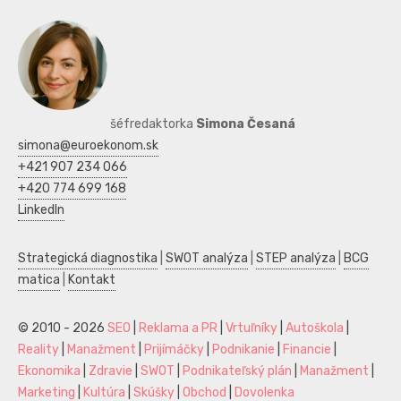
šéfredaktorka
Simona Česaná
simona@euroekonom.sk
+421 907 234 066
+420 774 699 168
LinkedIn
Strategická diagnostika
|
SWOT analýza
|
STEP analýza
|
BCG
matica
|
Kontakt
© 2010 - 2026
SEO
|
Reklama a PR
|
Vrtuľníky
|
Autoškola
|
Reality
|
Manažment
|
Prijímáčky
|
Podnikanie
|
Financie
|
Ekonomika
|
Zdravie
|
SWOT
|
Podnikateľský plán
|
Manažment
|
Marketing
|
Kultúra
|
Skúšky
|
Obchod
|
Dovolenka