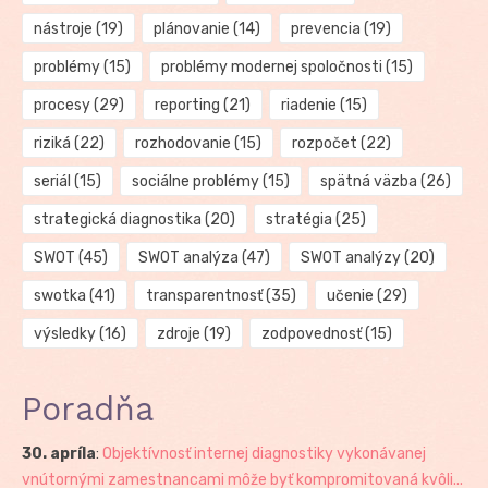
nástroje
(19)
plánovanie
(14)
prevencia
(19)
problémy
(15)
problémy modernej spoločnosti
(15)
procesy
(29)
reporting
(21)
riadenie
(15)
riziká
(22)
rozhodovanie
(15)
rozpočet
(22)
seriál
(15)
sociálne problémy
(15)
spätná väzba
(26)
strategická diagnostika
(20)
stratégia
(25)
SWOT
(45)
SWOT analýza
(47)
SWOT analýzy
(20)
swotka
(41)
transparentnosť
(35)
učenie
(29)
výsledky
(16)
zdroje
(19)
zodpovednosť
(15)
Poradňa
30. apríla
:
Objektívnosť internej diagnostiky vykonávanej
vnútornými zamestnancami môže byť kompromitovaná kvôli...