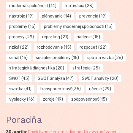
moderná spoločnosť
(14)
motivácia
(23)
nástroje
(19)
plánovanie
(14)
prevencia
(19)
problémy
(15)
problémy modernej spoločnosti
(15)
procesy
(29)
reporting
(21)
riadenie
(15)
riziká
(22)
rozhodovanie
(15)
rozpočet
(22)
seriál
(15)
sociálne problémy
(15)
spätná väzba
(26)
strategická diagnostika
(20)
stratégia
(25)
SWOT
(45)
SWOT analýza
(47)
SWOT analýzy
(20)
swotka
(41)
transparentnosť
(35)
učenie
(29)
výsledky
(16)
zdroje
(19)
zodpovednosť
(15)
Poradňa
30. apríla
:
Objektívnosť internej diagnostiky vykonávanej