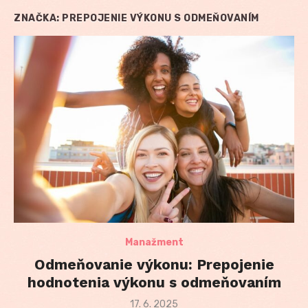
ZNAČKA:
PREPOJENIE VÝKONU S ODMEŇOVANÍM
Manažment
Odmeňovanie výkonu: Prepojenie
hodnotenia výkonu s odmeňovaním
Posted
17. 6. 2025