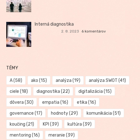
Interná diagnostika
2. 8. 2023
6 komentárov
TÉMY
A
(58)
ako
(15)
analýza
(19)
analýza SWOT
(41)
ciele
(18)
diagnostika
(22)
digitalizácia
(15)
dôvera
(30)
empatia
(16)
etika
(16)
governance
(17)
hodnoty
(29)
komunikácia
(51)
koučing
(21)
KPI
(39)
kultúra
(39)
mentoring
(16)
meranie
(39)