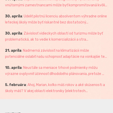
vnútornými zamestnancami môže byť kompromitovaná kvôli...
30. apríla
:
Udeliť pilotnú licenciu absolventom výhradne online
leteckej školy môže byť riskantné bez dostatočný...
30. apríla
:
Závislosť vidieckych oblastí od turizmu môže byť
problematická, ak to vedie k komercializácii a stra...
21. apríla
:
Nadmerná závislosť na klimatizácii môže
potenciálne oslabiť našu schopnosť adaptácie na vonkajšie te...
10. apríla
:
Neustále sa meniace trhové podmienky môžu
výrazne ovplyvniť účinnosť dlhodobého plánovania, pretože ...
5. februára
:
Ahoj, Marian, koľko máš rokov a aké skúsenosti a
školy máš? V akej oblasti elektroniky (elektrotech...