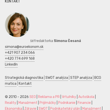
KONTAKT
šéfredaktorka
Simona Česaná
simona@euroekonom.sk
+421 907 234 066
+420 774 699 168
LinkedIn
Strategická diagnostika
|
SWOT analýza
|
STEP analýza
|
BCG
matica
|
Kontakt
© 2010 - 2026
SEO
|
Reklama a PR
|
Vrtuľníky
|
Autoškola
|
Reality
|
Manažment
|
Prijímáčky
|
Podnikanie
|
Financie
|
Ekonomika
|
Zdravie
|
SWOT
|
Podnikateľský plán
|
Manažment
|