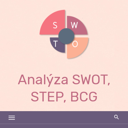
Skip
to
content
Analýza SWOT,
STEP, BCG