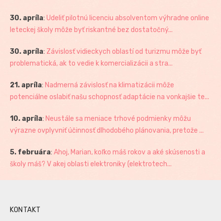
30. apríla
:
Udeliť pilotnú licenciu absolventom výhradne online
leteckej školy môže byť riskantné bez dostatočný...
30. apríla
:
Závislosť vidieckych oblastí od turizmu môže byť
problematická, ak to vedie k komercializácii a stra...
21. apríla
:
Nadmerná závislosť na klimatizácii môže
potenciálne oslabiť našu schopnosť adaptácie na vonkajšie te...
10. apríla
:
Neustále sa meniace trhové podmienky môžu
výrazne ovplyvniť účinnosť dlhodobého plánovania, pretože ...
5. februára
:
Ahoj, Marian, koľko máš rokov a aké skúsenosti a
školy máš? V akej oblasti elektroniky (elektrotech...
KONTAKT