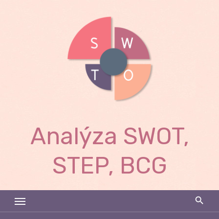
Skip
to
content
Analýza SWOT,
STEP, BCG