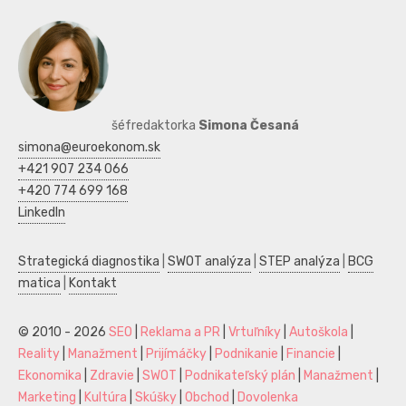
šéfredaktorka
Simona Česaná
simona@euroekonom.sk
+421 907 234 066
+420 774 699 168
LinkedIn
Strategická diagnostika
|
SWOT analýza
|
STEP analýza
|
BCG
matica
|
Kontakt
© 2010 - 2026
SEO
|
Reklama a PR
|
Vrtuľníky
|
Autoškola
|
Reality
|
Manažment
|
Prijímáčky
|
Podnikanie
|
Financie
|
Ekonomika
|
Zdravie
|
SWOT
|
Podnikateľský plán
|
Manažment
|
Marketing
|
Kultúra
|
Skúšky
|
Obchod
|
Dovolenka