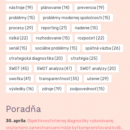
nástroje
(19)
plánovanie
(14)
prevencia
(19)
problémy
(15)
problémy modernej spoločnosti
(15)
procesy
(29)
reporting
(21)
riadenie
(15)
riziká
(22)
rozhodovanie
(15)
rozpočet
(22)
seriál
(15)
sociálne problémy
(15)
spätná väzba
(26)
strategická diagnostika
(20)
stratégia
(25)
SWOT
(45)
SWOT analýza
(47)
SWOT analýzy
(20)
swotka
(41)
transparentnosť
(35)
učenie
(29)
výsledky
(16)
zdroje
(19)
zodpovednosť
(15)
Poradňa
30. apríla
:
Objektívnosť internej diagnostiky vykonávanej
vnútornými zamestnancami môže byť kompromitovaná kvôli...