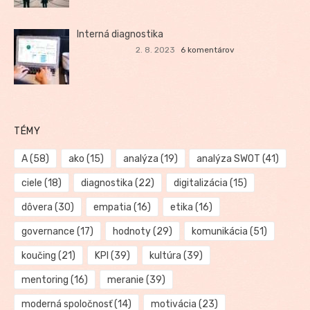
Interná diagnostika
2. 8. 2023
6 komentárov
TÉMY
A
(58)
ako
(15)
analýza
(19)
analýza SWOT
(41)
ciele
(18)
diagnostika
(22)
digitalizácia
(15)
dôvera
(30)
empatia
(16)
etika
(16)
governance
(17)
hodnoty
(29)
komunikácia
(51)
koučing
(21)
KPI
(39)
kultúra
(39)
mentoring
(16)
meranie
(39)
moderná spoločnosť
(14)
motivácia
(23)