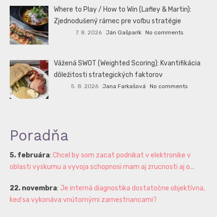
Where to Play / How to Win (Lafley & Martin):
Zjednodušený rámec pre voľbu stratégie
7. 8. 2026
Ján Gašparík
No comments
Vážená SWOT (Weighted Scoring): Kvantifikácia
dôležitosti strategických faktorov
5. 8. 2026
Jana Farkašová
No comments
Poradňa
5. februára
:
Chcel by som zacat podnikat v elektronike v
oblasti vyskumu a vyvoja schopnosi mam aj zrucnosti aj o...
22. novembra
:
Je interná diagnostika dostatočne objektívna,
keď sa vykonáva vnútornými zamestnancami?