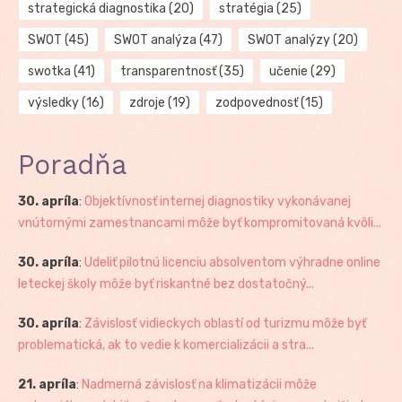
strategická diagnostika
(20)
stratégia
(25)
SWOT
(45)
SWOT analýza
(47)
SWOT analýzy
(20)
swotka
(41)
transparentnosť
(35)
učenie
(29)
výsledky
(16)
zdroje
(19)
zodpovednosť
(15)
Poradňa
30. apríla
:
Objektívnosť internej diagnostiky vykonávanej
vnútornými zamestnancami môže byť kompromitovaná kvôli...
30. apríla
:
Udeliť pilotnú licenciu absolventom výhradne online
leteckej školy môže byť riskantné bez dostatočný...
30. apríla
:
Závislosť vidieckych oblastí od turizmu môže byť
problematická, ak to vedie k komercializácii a stra...
21. apríla
:
Nadmerná závislosť na klimatizácii môže