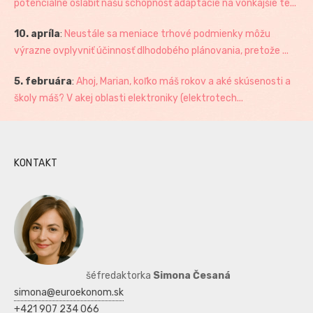
potenciálne oslabiť našu schopnosť adaptácie na vonkajšie te...
10. apríla
:
Neustále sa meniace trhové podmienky môžu
výrazne ovplyvniť účinnosť dlhodobého plánovania, pretože ...
5. februára
:
Ahoj, Marian, koľko máš rokov a aké skúsenosti a
školy máš? V akej oblasti elektroniky (elektrotech...
KONTAKT
šéfredaktorka
Simona Česaná
simona@euroekonom.sk
+421 907 234 066