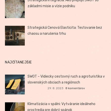
Strategická integrácia: Ako prepojiť SWOT so
základmi misie a vízie podniku
Strategická Cenová Elasticita: Testovanie bez
chaosu a narušenia trhu
NAJČÍTANEJŠIE
SWOT – Vidiecky cestovný ruch a agroturistika v
slovenských obciach a regiónoch
29. 8. 2023
8 komentárov
Klimatizácia v spálni: Vytváranie ideálneho
prostredia pre dobrý spánok