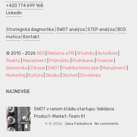
+420 774 699 168
LinkedIn
Strategická diagnostika
|
SWOT analýza
|
STEP analýza
|
BCG
matica
|
Kontakt
© 2010 - 2026
SEO
|
Reklama a PR
|
Vrtuľníky
|
Autoškola
|
Reality
|
Manažment
|
Prijímáčky
|
Podnikanie
|
Financie
|
Ekonomika
|
Zdravie
|
SWOT
|
Podnikateľský plán
|
Manažment
|
Marketing
|
Kultúra
|
Skúšky
|
Obchod
|
Dovolenka
NAJNOVŠIE
SWOT v ranom štádiu startupu: Validácia
Product–Market–Team fit
9. 8. 2026
Jana Farkašová
No comments