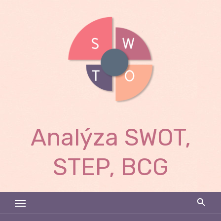
Skip
to
content
Analýza SWOT,
STEP, BCG