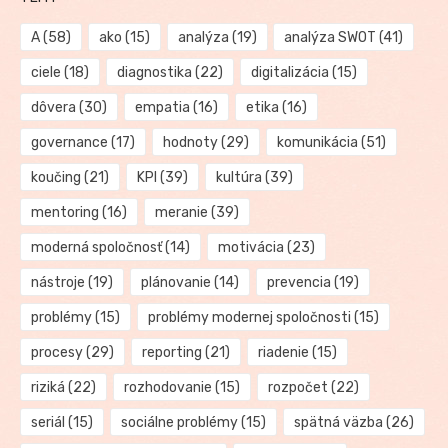
A
(58)
ako
(15)
analýza
(19)
analýza SWOT
(41)
ciele
(18)
diagnostika
(22)
digitalizácia
(15)
dôvera
(30)
empatia
(16)
etika
(16)
governance
(17)
hodnoty
(29)
komunikácia
(51)
koučing
(21)
KPI
(39)
kultúra
(39)
mentoring
(16)
meranie
(39)
moderná spoločnosť
(14)
motivácia
(23)
nástroje
(19)
plánovanie
(14)
prevencia
(19)
problémy
(15)
problémy modernej spoločnosti
(15)
procesy
(29)
reporting
(21)
riadenie
(15)
riziká
(22)
rozhodovanie
(15)
rozpočet
(22)
seriál
(15)
sociálne problémy
(15)
spätná väzba
(26)