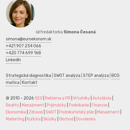
šéfredaktorka
Simona Česaná
simona@euroekonom.sk
+421 907 234 066
+420 774 699 168
LinkedIn
Strategická diagnostika
|
SWOT analýza
|
STEP analýza
|
BCG
matica
|
Kontakt
© 2010 - 2026
SEO
|
Reklama a PR
|
Vrtuľníky
|
Autoškola
|
Reality
|
Manažment
|
Prijímáčky
|
Podnikanie
|
Financie
|
Ekonomika
|
Zdravie
|
SWOT
|
Podnikateľský plán
|
Manažment
|
Marketing
|
Kultúra
|
Skúšky
|
Obchod
|
Dovolenka