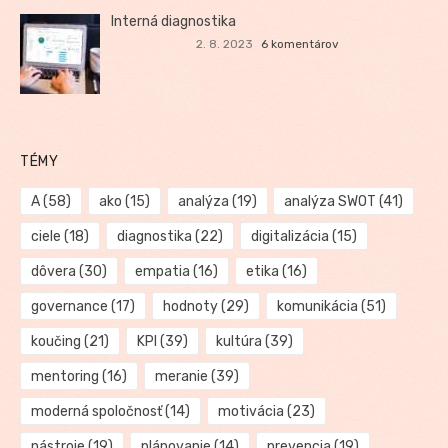
Interná diagnostika
2. 8. 2023
6 komentárov
TÉMY
A
(58)
ako
(15)
analýza
(19)
analýza SWOT
(41)
ciele
(18)
diagnostika
(22)
digitalizácia
(15)
dôvera
(30)
empatia
(16)
etika
(16)
governance
(17)
hodnoty
(29)
komunikácia
(51)
koučing
(21)
KPI
(39)
kultúra
(39)
mentoring
(16)
meranie
(39)
moderná spoločnosť
(14)
motivácia
(23)
nástroje
(19)
plánovanie
(14)
prevencia
(19)