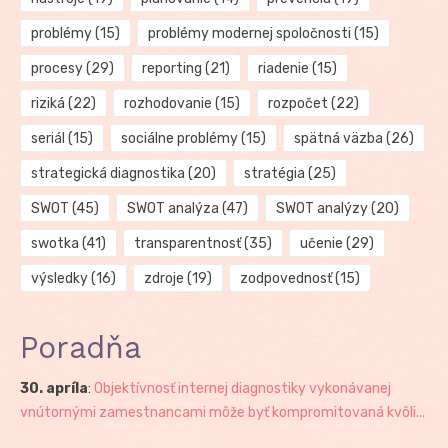
problémy
(15)
problémy modernej spoločnosti
(15)
procesy
(29)
reporting
(21)
riadenie
(15)
riziká
(22)
rozhodovanie
(15)
rozpočet
(22)
seriál
(15)
sociálne problémy
(15)
spätná väzba
(26)
strategická diagnostika
(20)
stratégia
(25)
SWOT
(45)
SWOT analýza
(47)
SWOT analýzy
(20)
swotka
(41)
transparentnosť
(35)
učenie
(29)
výsledky
(16)
zdroje
(19)
zodpovednosť
(15)
Poradňa
30. apríla
:
Objektívnosť internej diagnostiky vykonávanej
vnútornými zamestnancami môže byť kompromitovaná kvôli...