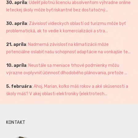
30. apríla
:
Udeliť pilotnú licenciu absolventom výhradne online
leteckej školy môže byť riskantné bez dostatočný...
30. apríla
:
Závislosť vidieckych oblastí od turizmu môže byť
problematická, ak to vedie k komercializácii a stra...
21. apríla
:
Nadmerná závislosť na klimatizácii môže
potenciálne oslabiť našu schopnosť adaptácie na vonkajšie te...
10. apríla
:
Neustále sa meniace trhové podmienky môžu
výrazne ovplyvniť účinnosť dlhodobého plánovania, pretože ...
5. februára
:
Ahoj, Marian, koľko máš rokov a aké skúsenosti a
školy máš? V akej oblasti elektroniky (elektrotech...
KONTAKT