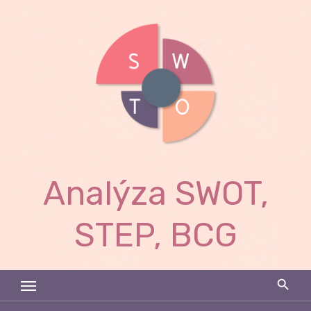
Skip
to
content
Analýza SWOT,
STEP, BCG