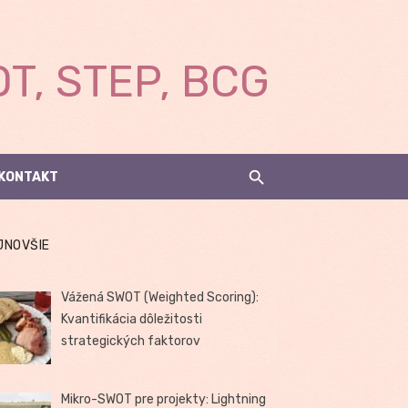
T, STEP, BCG
KONTAKT
JNOVŠIE
Vážená SWOT (Weighted Scoring):
Kvantifikácia dôležitosti
strategických faktorov
Mikro-SWOT pre projekty: Lightning