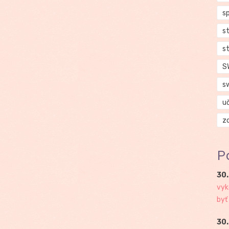
s
s
s
S
s
u
z
P
30.
vyk
byť
30.