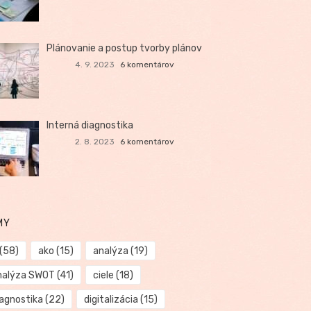
Plánovanie a postup tvorby plánov
4. 9. 2023
6 komentárov
Interná diagnostika
2. 8. 2023
6 komentárov
MY
(58)
ako
(15)
analýza
(19)
nalýza SWOT
(41)
ciele
(18)
iagnostika
(22)
digitalizácia
(15)