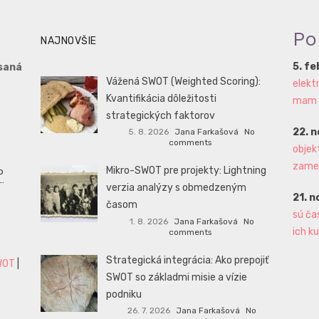
Po
NAJNOVŠIE
5. f
saná
Vážená SWOT (Weighted Scoring):
elekt
Kvantifikácia dôležitosti
mam aj
strategických faktorov
22. 
5. 8. 2026
Jana Farkašová
No
comments
objek
zame
Mikro-SWOT pre projekty: Lightning
P
verzia analýzy s obmedzeným
21. 
časom
sú ča
1. 8. 2026
Jana Farkašová
No
ich ku
comments
Strategická integrácia: Ako prepojiť
WOT
|
SWOT so základmi misie a vízie
podniku
26. 7. 2026
Jana Farkašová
No