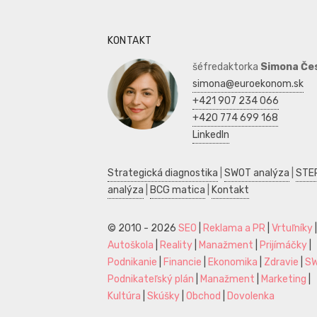
KONTAKT
šéfredaktorka
Simona Če
simona@euroekonom.sk
+421 907 234 066
+420 774 699 168
LinkedIn
Strategická diagnostika
|
SWOT analýza
|
STE
analýza
|
BCG matica
|
Kontakt
© 2010 - 2026
SEO
|
Reklama a PR
|
Vrtuľníky
|
Autoškola
|
Reality
|
Manažment
|
Prijímáčky
|
Podnikanie
|
Financie
|
Ekonomika
|
Zdravie
|
S
Podnikateľský plán
|
Manažment
|
Marketing
|
Kultúra
|
Skúšky
|
Obchod
|
Dovolenka