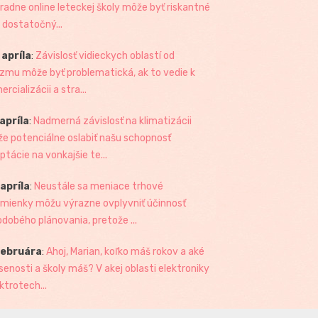
radne online leteckej školy môže byť riskantné
 dostatočný...
 apríla
:
Závislosť vidieckych oblastí od
izmu môže byť problematická, ak to vedie k
rcializácii a stra...
 apríla
:
Nadmerná závislosť na klimatizácii
e potenciálne oslabiť našu schopnosť
ptácie na vonkajšie te...
 apríla
:
Neustále sa meniace trhové
mienky môžu výrazne ovplyvniť účinnosť
odobého plánovania, pretože ...
februára
:
Ahoj, Marian, koľko máš rokov a aké
senosti a školy máš? V akej oblasti elektroniky
ktrotech...