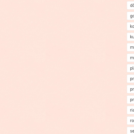
d
g
k
k
m
m
p
p
p
p
ri
r
se