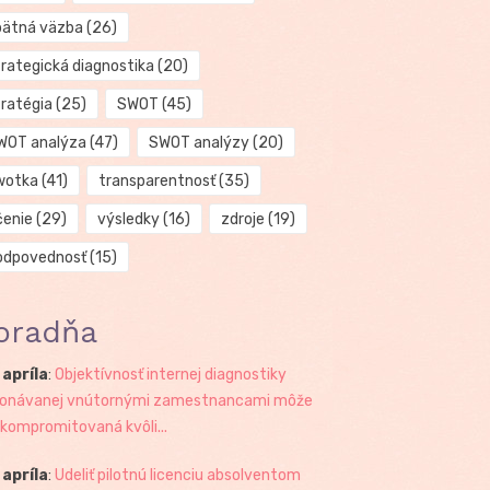
pätná väzba
(26)
trategická diagnostika
(20)
tratégia
(25)
SWOT
(45)
WOT analýza
(47)
SWOT analýzy
(20)
wotka
(41)
transparentnosť
(35)
čenie
(29)
výsledky
(16)
zdroje
(19)
odpovednosť
(15)
oradňa
 apríla
:
Objektívnosť internej diagnostiky
onávanej vnútornými zamestnancami môže
 kompromitovaná kvôli...
 apríla
:
Udeliť pilotnú licenciu absolventom