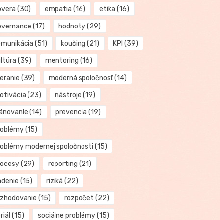
ôvera
(30)
empatia
(16)
etika
(16)
overnance
(17)
hodnoty
(29)
omunikácia
(51)
koučing
(21)
KPI
(39)
ultúra
(39)
mentoring
(16)
eranie
(39)
moderná spoločnosť
(14)
otivácia
(23)
nástroje
(19)
lánovanie
(14)
prevencia
(19)
roblémy
(15)
roblémy modernej spoločnosti
(15)
rocesy
(29)
reporting
(21)
adenie
(15)
riziká
(22)
ozhodovanie
(15)
rozpočet
(22)
riál
(15)
sociálne problémy
(15)