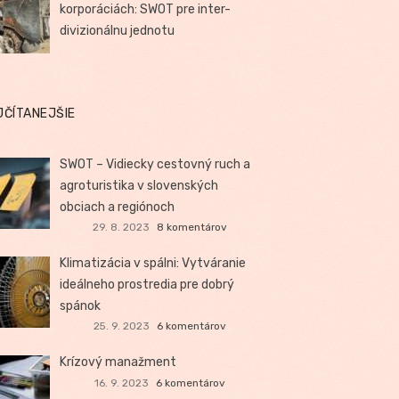
korporáciách: SWOT pre inter-
divizionálnu jednotu
JČÍTANEJŠIE
SWOT – Vidiecky cestovný ruch a
agroturistika v slovenských
obciach a regiónoch
29. 8. 2023
8 komentárov
Klimatizácia v spálni: Vytváranie
ideálneho prostredia pre dobrý
spánok
25. 9. 2023
6 komentárov
Krízový manažment
16. 9. 2023
6 komentárov