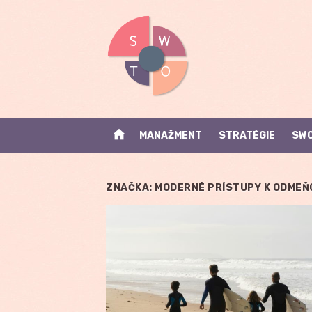
Skip
to
content
home
MANAŽMENT
STRATÉGIE
SWO
ZNAČKA:
MODERNÉ PRÍSTUPY K ODMEŇ