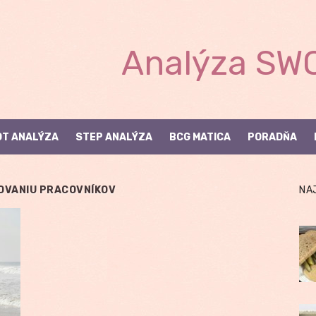
Analýza SWO
T ANALÝZA
STEP ANALÝZA
BCG MATICA
PORADŇA
OVANIU PRACOVNÍKOV
NA