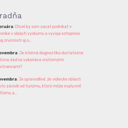
radňa
ebruára
:
Chcel by som zacat podnikat v
ronike v oblasti vyskumu a vyvoja schopnosi
 zrucnosti aj o...
novembra
:
Je interná diagnostika dostatočne
tívna, keď sa vykonáva vnútornými
stnancami?
novembra
:
Je spravodlivé, že vidiecke oblasti
sto závislé od turizmu, ktorý môže ovplyvniť
ltúrnu a...