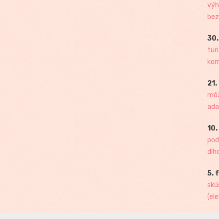
výh
bez
30.
tur
kome
21.
môž
ada
10.
pod
dlh
5. 
skú
(ele