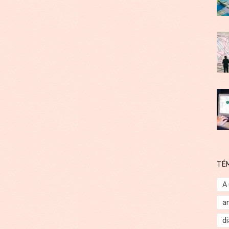
TÉ
A
a
d