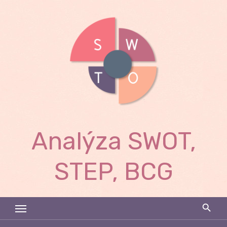
Skip
to
content
Analýza SWOT,
STEP, BCG