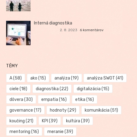
Interná diagnostika
2. 8. 2023
6 komentárov
TÉMY
A
(58)
ako
(15)
analýza
(19)
analýza SWOT
(41)
ciele
(18)
diagnostika
(22)
digitalizácia
(15)
dôvera
(30)
empatia
(16)
etika
(16)
governance
(17)
hodnoty
(29)
komunikácia
(51)
koučing
(21)
KPI
(39)
kultúra
(39)
mentoring
(16)
meranie
(39)