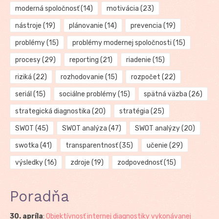
moderná spoločnosť
(14)
motivácia
(23)
nástroje
(19)
plánovanie
(14)
prevencia
(19)
problémy
(15)
problémy modernej spoločnosti
(15)
procesy
(29)
reporting
(21)
riadenie
(15)
riziká
(22)
rozhodovanie
(15)
rozpočet
(22)
seriál
(15)
sociálne problémy
(15)
spätná väzba
(26)
strategická diagnostika
(20)
stratégia
(25)
SWOT
(45)
SWOT analýza
(47)
SWOT analýzy
(20)
swotka
(41)
transparentnosť
(35)
učenie
(29)
výsledky
(16)
zdroje
(19)
zodpovednosť
(15)
Poradňa
30. apríla
:
Objektívnosť internej diagnostiky vykonávanej