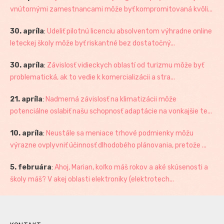
vnútornými zamestnancami môže byť kompromitovaná kvôli...
30. apríla
:
Udeliť pilotnú licenciu absolventom výhradne online
leteckej školy môže byť riskantné bez dostatočný...
30. apríla
:
Závislosť vidieckych oblastí od turizmu môže byť
problematická, ak to vedie k komercializácii a stra...
21. apríla
:
Nadmerná závislosť na klimatizácii môže
potenciálne oslabiť našu schopnosť adaptácie na vonkajšie te...
10. apríla
:
Neustále sa meniace trhové podmienky môžu
výrazne ovplyvniť účinnosť dlhodobého plánovania, pretože ...
5. februára
:
Ahoj, Marian, koľko máš rokov a aké skúsenosti a
školy máš? V akej oblasti elektroniky (elektrotech...