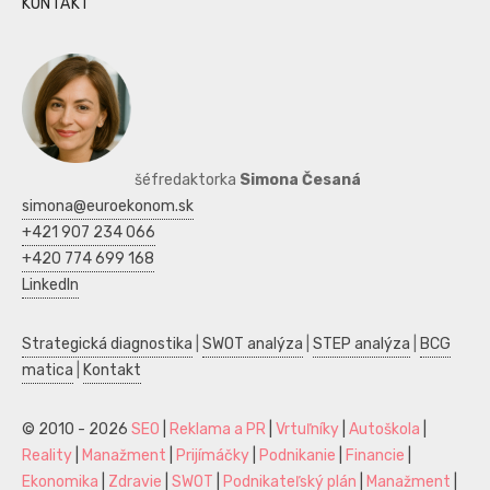
KONTAKT
šéfredaktorka
Simona Česaná
simona@euroekonom.sk
+421 907 234 066
+420 774 699 168
LinkedIn
Strategická diagnostika
|
SWOT analýza
|
STEP analýza
|
BCG
matica
|
Kontakt
© 2010 - 2026
SEO
|
Reklama a PR
|
Vrtuľníky
|
Autoškola
|
Reality
|
Manažment
|
Prijímáčky
|
Podnikanie
|
Financie
|
Ekonomika
|
Zdravie
|
SWOT
|
Podnikateľský plán
|
Manažment
|