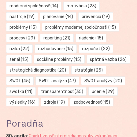
moderná spoločnosť
(14)
motivácia
(23)
nástroje
(19)
plánovanie
(14)
prevencia
(19)
problémy
(15)
problémy modernej spoločnosti
(15)
procesy
(29)
reporting
(21)
riadenie
(15)
riziká
(22)
rozhodovanie
(15)
rozpočet
(22)
seriál
(15)
sociálne problémy
(15)
spätná väzba
(26)
strategická diagnostika
(20)
stratégia
(25)
SWOT
(45)
SWOT analýza
(47)
SWOT analýzy
(20)
swotka
(41)
transparentnosť
(35)
učenie
(29)
výsledky
(16)
zdroje
(19)
zodpovednosť
(15)
Poradňa
30. apríla
:
Objektívnosť internej diagnostiky vykonávanej