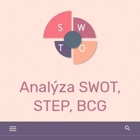
Skip
to
content
Analýza SWOT,
STEP, BCG