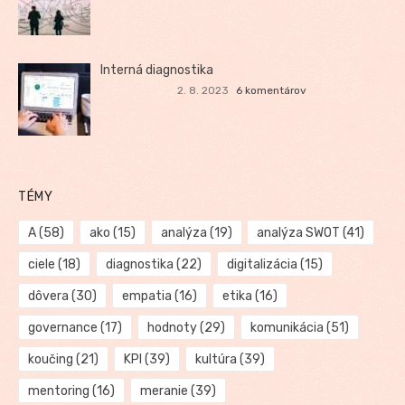
Interná diagnostika
2. 8. 2023
6 komentárov
TÉMY
A
(58)
ako
(15)
analýza
(19)
analýza SWOT
(41)
ciele
(18)
diagnostika
(22)
digitalizácia
(15)
dôvera
(30)
empatia
(16)
etika
(16)
governance
(17)
hodnoty
(29)
komunikácia
(51)
koučing
(21)
KPI
(39)
kultúra
(39)
mentoring
(16)
meranie
(39)