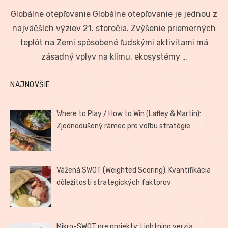
on
Globálne otepľovanie Globálne otepľovanie je jednou z
najväčších výziev 21. storočia. Zvýšenie priemerných
teplôt na Zemi spôsobené ľudskými aktivitami má
zásadný vplyv na klímu, ekosystémy …
NAJNOVŠIE
Where to Play / How to Win (Lafley & Martin):
Zjednodušený rámec pre voľbu stratégie
Vážená SWOT (Weighted Scoring): Kvantifikácia
dôležitosti strategických faktorov
Mikro-SWOT pre projekty: Lightning verzia