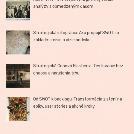
analýzy s obmedzeným časom
Strategická integrácia: Ako prepojiť SWOT so
základmi misie a vízie podniku
Strategická Cenová Elasticita: Testovanie bez
chaosu a narušenia trhu
Od SWOT k backlogu: Transformácia zistení na
epiky, user stories a akčné kroky