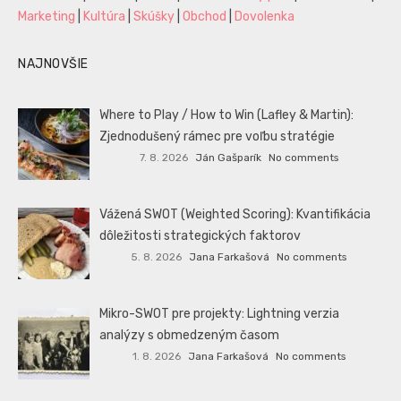
Marketing
|
Kultúra
|
Skúšky
|
Obchod
|
Dovolenka
NAJNOVŠIE
Where to Play / How to Win (Lafley & Martin):
Zjednodušený rámec pre voľbu stratégie
7. 8. 2026
Ján Gašparík
No comments
Vážená SWOT (Weighted Scoring): Kvantifikácia
dôležitosti strategických faktorov
5. 8. 2026
Jana Farkašová
No comments
Mikro-SWOT pre projekty: Lightning verzia
analýzy s obmedzeným časom
1. 8. 2026
Jana Farkašová
No comments