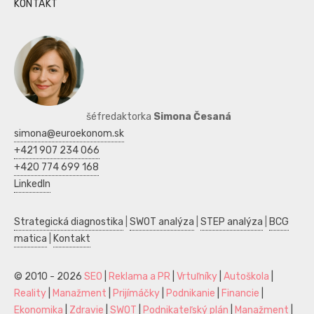
KONTAKT
šéfredaktorka
Simona Česaná
simona@euroekonom.sk
+421 907 234 066
+420 774 699 168
LinkedIn
Strategická diagnostika
|
SWOT analýza
|
STEP analýza
|
BCG
matica
|
Kontakt
© 2010 - 2026
SEO
|
Reklama a PR
|
Vrtuľníky
|
Autoškola
|
Reality
|
Manažment
|
Prijímáčky
|
Podnikanie
|
Financie
|
Ekonomika
|
Zdravie
|
SWOT
|
Podnikateľský plán
|
Manažment
|