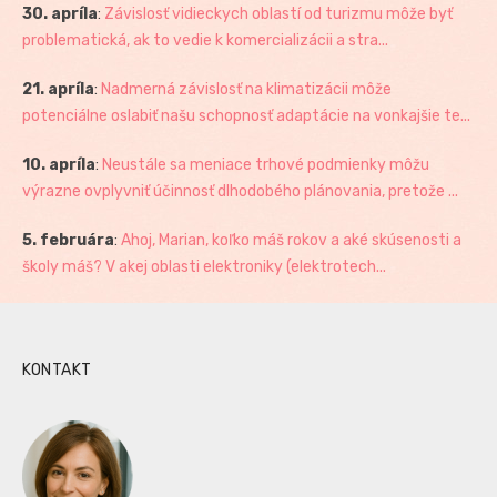
30. apríla
:
Závislosť vidieckych oblastí od turizmu môže byť
problematická, ak to vedie k komercializácii a stra...
21. apríla
:
Nadmerná závislosť na klimatizácii môže
potenciálne oslabiť našu schopnosť adaptácie na vonkajšie te...
10. apríla
:
Neustále sa meniace trhové podmienky môžu
výrazne ovplyvniť účinnosť dlhodobého plánovania, pretože ...
5. februára
:
Ahoj, Marian, koľko máš rokov a aké skúsenosti a
školy máš? V akej oblasti elektroniky (elektrotech...
KONTAKT