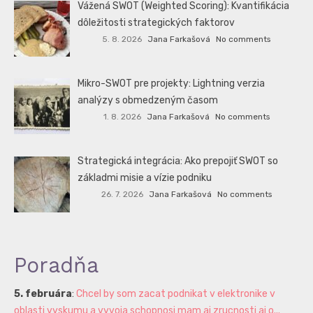
Vážená SWOT (Weighted Scoring): Kvantifikácia
dôležitosti strategických faktorov
5. 8. 2026
Jana Farkašová
No comments
Mikro-SWOT pre projekty: Lightning verzia
analýzy s obmedzeným časom
1. 8. 2026
Jana Farkašová
No comments
Strategická integrácia: Ako prepojiť SWOT so
základmi misie a vízie podniku
26. 7. 2026
Jana Farkašová
No comments
Poradňa
5. februára
:
Chcel by som zacat podnikat v elektronike v
oblasti vyskumu a vyvoja schopnosi mam aj zrucnosti aj o...