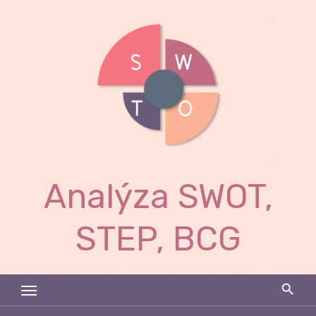
Skip
to
content
Analýza SWOT,
STEP, BCG