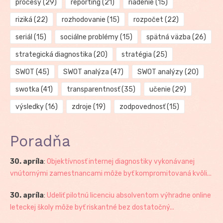
procesy
(29)
reporting
(21)
riadenie
(15)
riziká
(22)
rozhodovanie
(15)
rozpočet
(22)
seriál
(15)
sociálne problémy
(15)
spätná väzba
(26)
strategická diagnostika
(20)
stratégia
(25)
SWOT
(45)
SWOT analýza
(47)
SWOT analýzy
(20)
swotka
(41)
transparentnosť
(35)
učenie
(29)
výsledky
(16)
zdroje
(19)
zodpovednosť
(15)
Poradňa
30. apríla
:
Objektívnosť internej diagnostiky vykonávanej
vnútornými zamestnancami môže byť kompromitovaná kvôli...
30. apríla
:
Udeliť pilotnú licenciu absolventom výhradne online
leteckej školy môže byť riskantné bez dostatočný...