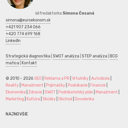
šéfredaktorka
Simona Česaná
simona@euroekonom.sk
+421 907 234 066
+420 774 699 168
LinkedIn
Strategická diagnostika
|
SWOT analýza
|
STEP analýza
|
BCG
matica
|
Kontakt
© 2010 - 2026
SEO
|
Reklama a PR
|
Vrtuľníky
|
Autoškola
|
Reality
|
Manažment
|
Prijímáčky
|
Podnikanie
|
Financie
|
Ekonomika
|
Zdravie
|
SWOT
|
Podnikateľský plán
|
Manažment
|
Marketing
|
Kultúra
|
Skúšky
|
Obchod
|
Dovolenka
NAJNOVŠIE