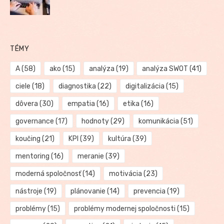
TÉMY
A
(58)
ako
(15)
analýza
(19)
analýza SWOT
(41)
ciele
(18)
diagnostika
(22)
digitalizácia
(15)
dôvera
(30)
empatia
(16)
etika
(16)
governance
(17)
hodnoty
(29)
komunikácia
(51)
koučing
(21)
KPI
(39)
kultúra
(39)
mentoring
(16)
meranie
(39)
moderná spoločnosť
(14)
motivácia
(23)
nástroje
(19)
plánovanie
(14)
prevencia
(19)
problémy
(15)
problémy modernej spoločnosti
(15)