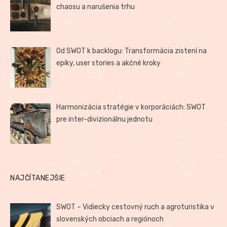
chaosu a narušenia trhu
Od SWOT k backlogu: Transformácia zistení na
epiky, user stories a akčné kroky
Harmonizácia stratégie v korporáciách: SWOT
pre inter-divizionálnu jednotu
NAJČÍTANEJŠIE
SWOT – Vidiecky cestovný ruch a agroturistika v
slovenských obciach a regiónoch