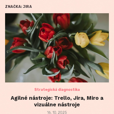
ZNAČKA:
JIRA
Strategická diagnostika
Agilné nástroje: Trello, Jira, Miro a
vizuálne nástroje
Posted
16. 10. 2025