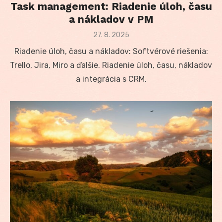
Task management: Riadenie úloh, času
a nákladov v PM
Posted
27. 8. 2025
on
Riadenie úloh, času a nákladov: Softvérové riešenia:
Trello, Jira, Miro a ďalšie. Riadenie úloh, času, nákladov
a integrácia s CRM.