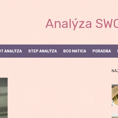
Analýza SWO
T ANALÝZA
STEP ANALÝZA
BCG MATICA
PORADŇA
NA