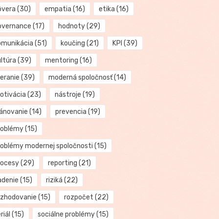
ôvera
(30)
empatia
(16)
etika
(16)
overnance
(17)
hodnoty
(29)
omunikácia
(51)
koučing
(21)
KPI
(39)
ultúra
(39)
mentoring
(16)
eranie
(39)
moderná spoločnosť
(14)
otivácia
(23)
nástroje
(19)
lánovanie
(14)
prevencia
(19)
roblémy
(15)
roblémy modernej spoločnosti
(15)
rocesy
(29)
reporting
(21)
adenie
(15)
riziká
(22)
ozhodovanie
(15)
rozpočet
(22)
riál
(15)
sociálne problémy
(15)