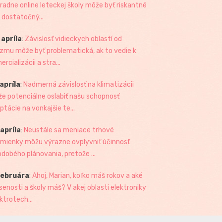
radne online leteckej školy môže byť riskantné
 dostatočný...
 apríla
:
Závislosť vidieckych oblastí od
izmu môže byť problematická, ak to vedie k
rcializácii a stra...
 apríla
:
Nadmerná závislosť na klimatizácii
e potenciálne oslabiť našu schopnosť
ptácie na vonkajšie te...
 apríla
:
Neustále sa meniace trhové
mienky môžu výrazne ovplyvniť účinnosť
odobého plánovania, pretože ...
februára
:
Ahoj, Marian, koľko máš rokov a aké
senosti a školy máš? V akej oblasti elektroniky
ktrotech...