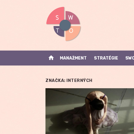
Skip
to
content
home
MANAŽMENT
STRATÉGIE
SWO
ZNAČKA:
INTERNÝCH