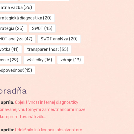
pätná väzba
(26)
trategická diagnostika
(20)
tratégia
(25)
SWOT
(45)
WOT analýza
(47)
SWOT analýzy
(20)
wotka
(41)
transparentnosť
(35)
čenie
(29)
výsledky
(16)
zdroje
(19)
odpovednosť
(15)
oradňa
 apríla
:
Objektívnosť internej diagnostiky
onávanej vnútornými zamestnancami môže
 kompromitovaná kvôli...
 apríla
:
Udeliť pilotnú licenciu absolventom