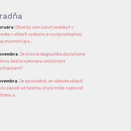
radňa
ebruára
:
Chcel by som zacat podnikat v
ronike v oblasti vyskumu a vyvoja schopnosi
 zrucnosti aj o...
novembra
:
Je interná diagnostika dostatočne
tívna, keď sa vykonáva vnútornými
stnancami?
novembra
:
Je spravodlivé, že vidiecke oblasti
sto závislé od turizmu, ktorý môže ovplyvniť
ltúrnu a...