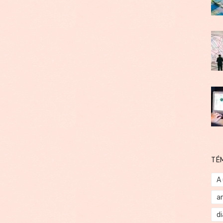
TÉ
A
a
d