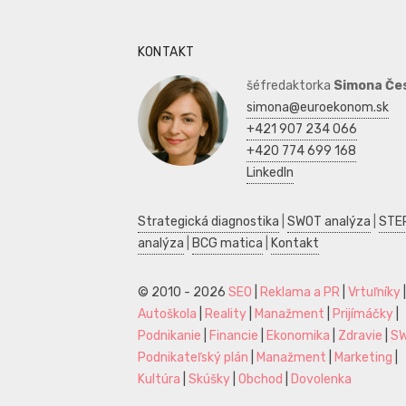
KONTAKT
šéfredaktorka
Simona Če
simona@euroekonom.sk
+421 907 234 066
+420 774 699 168
LinkedIn
Strategická diagnostika
|
SWOT analýza
|
STE
analýza
|
BCG matica
|
Kontakt
© 2010 - 2026
SEO
|
Reklama a PR
|
Vrtuľníky
|
Autoškola
|
Reality
|
Manažment
|
Prijímáčky
|
Podnikanie
|
Financie
|
Ekonomika
|
Zdravie
|
S
Podnikateľský plán
|
Manažment
|
Marketing
|
Kultúra
|
Skúšky
|
Obchod
|
Dovolenka