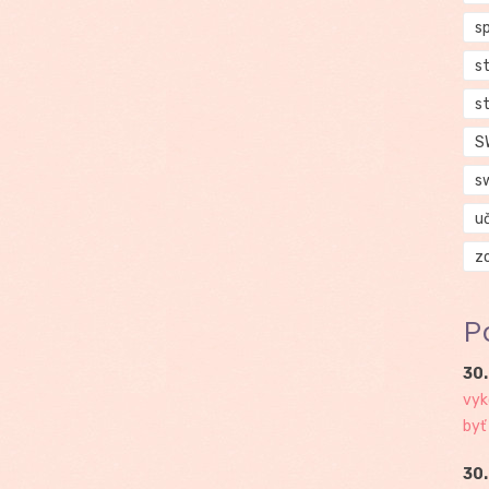
s
s
s
S
s
u
z
P
30.
vyk
byť
30.