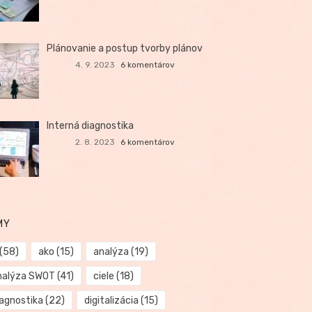
Plánovanie a postup tvorby plánov
4. 9. 2023
6 komentárov
Interná diagnostika
2. 8. 2023
6 komentárov
MY
(58)
ako
(15)
analýza
(19)
nalýza SWOT
(41)
ciele
(18)
iagnostika
(22)
digitalizácia
(15)