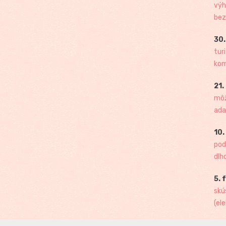
výh
bez
30.
tur
kome
21.
môž
ada
10.
pod
dlh
5. 
skú
(ele