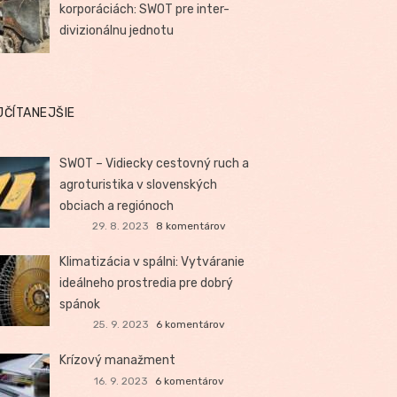
korporáciách: SWOT pre inter-
divizionálnu jednotu
JČÍTANEJŠIE
SWOT – Vidiecky cestovný ruch a
agroturistika v slovenských
obciach a regiónoch
29. 8. 2023
8 komentárov
Klimatizácia v spálni: Vytváranie
ideálneho prostredia pre dobrý
spánok
25. 9. 2023
6 komentárov
Krízový manažment
16. 9. 2023
6 komentárov