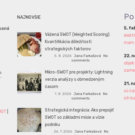
Po
NAJNOVŠIE
5. f
saná
Vážená SWOT (Weighted Scoring):
elekt
Kvantifikácia dôležitosti
mam aj
strategických faktorov
22. 
5. 8. 2026
Jana Farkašová
No
comments
objek
zame
Mikro-SWOT pre projekty: Lightning
P
verzia analýzy s obmedzeným
21. 
časom
sú ča
1. 8. 2026
Jana Farkašová
No
ich ku
comments
Strategická integrácia: Ako prepojiť
WOT
|
SWOT so základmi misie a vízie
podniku
26. 7. 2026
Jana Farkašová
No