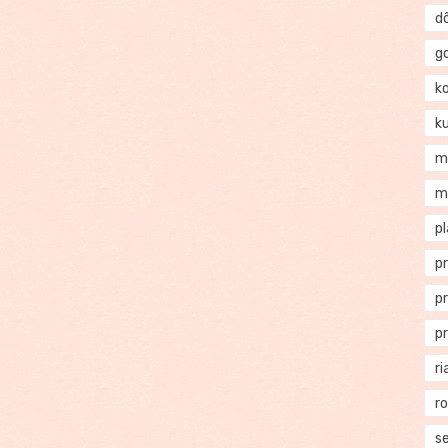
d
g
k
k
m
m
p
p
p
p
ri
r
se