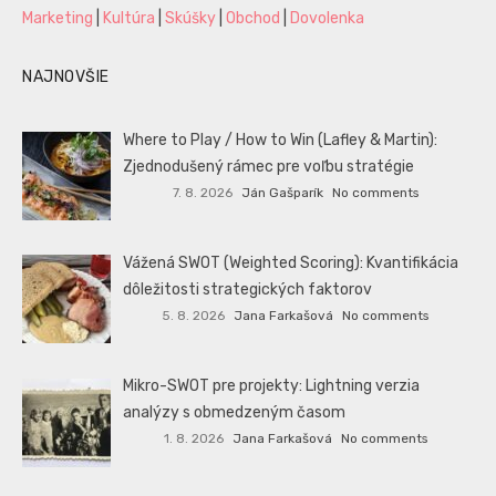
Marketing
|
Kultúra
|
Skúšky
|
Obchod
|
Dovolenka
NAJNOVŠIE
Where to Play / How to Win (Lafley & Martin):
Zjednodušený rámec pre voľbu stratégie
7. 8. 2026
Ján Gašparík
No comments
Vážená SWOT (Weighted Scoring): Kvantifikácia
dôležitosti strategických faktorov
5. 8. 2026
Jana Farkašová
No comments
Mikro-SWOT pre projekty: Lightning verzia
analýzy s obmedzeným časom
1. 8. 2026
Jana Farkašová
No comments