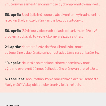
vnútornými zamestnancami môže byť kompromitovaná kvôli...
30. apríla
:
Udeliť pilotnú licenciu absolventom výhradne online
leteckej školy môže byť riskantné bez dostatočný...
30. apríla
:
Závislosť vidieckych oblastí od turizmu môže byť
problematická, ak to vedie k komercializácii a stra...
21. apríla
:
Nadmerná závislosť na klimatizácii môže
potenciálne oslabiť našu schopnosť adaptácie na vonkajšie te...
10. apríla
:
Neustále sa meniace trhové podmienky môžu
výrazne ovplyvniť účinnosť dlhodobého plánovania, pretože ...
5. februára
:
Ahoj, Marian, koľko máš rokov a aké skúsenosti a
školy máš? V akej oblasti elektroniky (elektrotech...