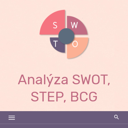
Skip
to
content
Analýza SWOT,
STEP, BCG