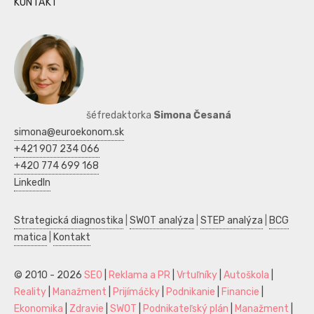
KONTAKT
šéfredaktorka
Simona Česaná
simona@euroekonom.sk
+421 907 234 066
+420 774 699 168
LinkedIn
Strategická diagnostika
|
SWOT analýza
|
STEP analýza
|
BCG
matica
|
Kontakt
© 2010 - 2026
SEO
|
Reklama a PR
|
Vrtuľníky
|
Autoškola
|
Reality
|
Manažment
|
Prijímáčky
|
Podnikanie
|
Financie
|
Ekonomika
|
Zdravie
|
SWOT
|
Podnikateľský plán
|
Manažment
|