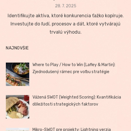
Posted
28. 7. 2025
on
Identifikujte aktíva, ktoré konkurencia ťažko kopíruje.
Investujte do ľudí, procesov a dát, ktoré vytvárajú
trvalú výhodu.
NAJNOVŠIE
Where to Play / How to Win (Lafley & Martin):
Zjednodušený rámec pre voľbu stratégie
Vážená SWOT (Weighted Scoring): Kvantifikácia
dôležitosti strategických faktorov
Mikro-SWOT pre projekty: Lightning verzia