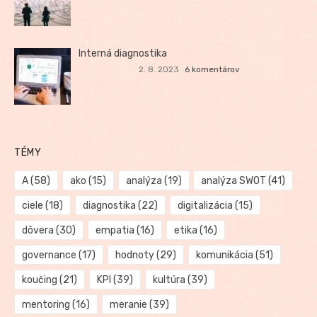
Interná diagnostika
2. 8. 2023
6 komentárov
TÉMY
A
(58)
ako
(15)
analýza
(19)
analýza SWOT
(41)
ciele
(18)
diagnostika
(22)
digitalizácia
(15)
dôvera
(30)
empatia
(16)
etika
(16)
governance
(17)
hodnoty
(29)
komunikácia
(51)
koučing
(21)
KPI
(39)
kultúra
(39)
mentoring
(16)
meranie
(39)