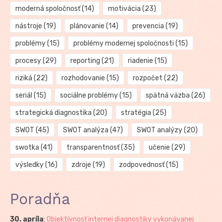
moderná spoločnosť
(14)
motivácia
(23)
nástroje
(19)
plánovanie
(14)
prevencia
(19)
problémy
(15)
problémy modernej spoločnosti
(15)
procesy
(29)
reporting
(21)
riadenie
(15)
riziká
(22)
rozhodovanie
(15)
rozpočet
(22)
seriál
(15)
sociálne problémy
(15)
spätná väzba
(26)
strategická diagnostika
(20)
stratégia
(25)
SWOT
(45)
SWOT analýza
(47)
SWOT analýzy
(20)
swotka
(41)
transparentnosť
(35)
učenie
(29)
výsledky
(16)
zdroje
(19)
zodpovednosť
(15)
Poradňa
30. apríla
:
Objektívnosť internej diagnostiky vykonávanej