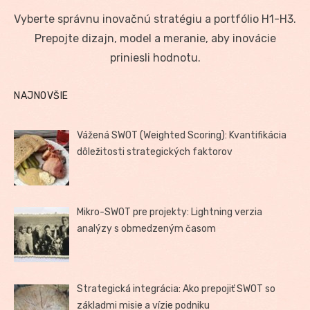
on
Vyberte správnu inovačnú stratégiu a portfólio H1-H3.
Prepojte dizajn, model a meranie, aby inovácie
priniesli hodnotu.
NAJNOVŠIE
Vážená SWOT (Weighted Scoring): Kvantifikácia
dôležitosti strategických faktorov
Mikro-SWOT pre projekty: Lightning verzia
analýzy s obmedzeným časom
Strategická integrácia: Ako prepojiť SWOT so
základmi misie a vízie podniku