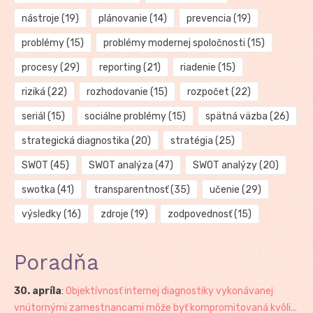
nástroje
(19)
plánovanie
(14)
prevencia
(19)
problémy
(15)
problémy modernej spoločnosti
(15)
procesy
(29)
reporting
(21)
riadenie
(15)
riziká
(22)
rozhodovanie
(15)
rozpočet
(22)
seriál
(15)
sociálne problémy
(15)
spätná väzba
(26)
strategická diagnostika
(20)
stratégia
(25)
SWOT
(45)
SWOT analýza
(47)
SWOT analýzy
(20)
swotka
(41)
transparentnosť
(35)
učenie
(29)
výsledky
(16)
zdroje
(19)
zodpovednosť
(15)
Poradňa
30. apríla
:
Objektívnosť internej diagnostiky vykonávanej
vnútornými zamestnancami môže byť kompromitovaná kvôli...