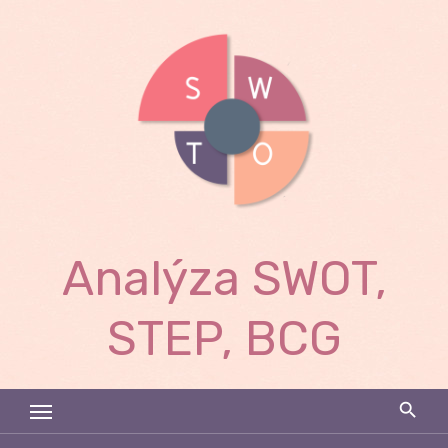
Skip
to
content
Analýza SWOT,
STEP, BCG