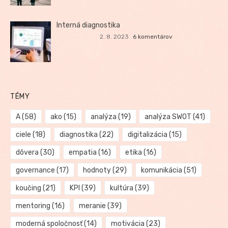
Interná diagnostika
2. 8. 2023
6 komentárov
TÉMY
A
(58)
ako
(15)
analýza
(19)
analýza SWOT
(41)
ciele
(18)
diagnostika
(22)
digitalizácia
(15)
dôvera
(30)
empatia
(16)
etika
(16)
governance
(17)
hodnoty
(29)
komunikácia
(51)
koučing
(21)
KPI
(39)
kultúra
(39)
mentoring
(16)
meranie
(39)
moderná spoločnosť
(14)
motivácia
(23)