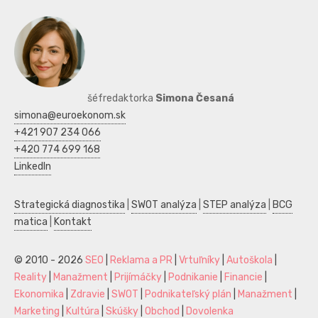
šéfredaktorka
Simona Česaná
simona@euroekonom.sk
+421 907 234 066
+420 774 699 168
LinkedIn
Strategická diagnostika
|
SWOT analýza
|
STEP analýza
|
BCG
matica
|
Kontakt
© 2010 - 2026
SEO
|
Reklama a PR
|
Vrtuľníky
|
Autoškola
|
Reality
|
Manažment
|
Prijímáčky
|
Podnikanie
|
Financie
|
Ekonomika
|
Zdravie
|
SWOT
|
Podnikateľský plán
|
Manažment
|
Marketing
|
Kultúra
|
Skúšky
|
Obchod
|
Dovolenka