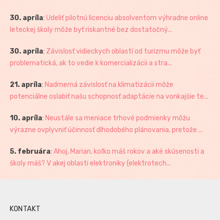
30. apríla
:
Udeliť pilotnú licenciu absolventom výhradne online
leteckej školy môže byť riskantné bez dostatočný...
30. apríla
:
Závislosť vidieckych oblastí od turizmu môže byť
problematická, ak to vedie k komercializácii a stra...
21. apríla
:
Nadmerná závislosť na klimatizácii môže
potenciálne oslabiť našu schopnosť adaptácie na vonkajšie te...
10. apríla
:
Neustále sa meniace trhové podmienky môžu
výrazne ovplyvniť účinnosť dlhodobého plánovania, pretože ...
5. februára
:
Ahoj, Marian, koľko máš rokov a aké skúsenosti a
školy máš? V akej oblasti elektroniky (elektrotech...
KONTAKT