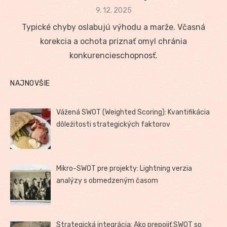
Posted
9. 12. 2025
on
Typické chyby oslabujú výhodu a marže. Včasná
korekcia a ochota priznať omyl chránia
konkurencieschopnosť.
NAJNOVŠIE
Vážená SWOT (Weighted Scoring): Kvantifikácia
dôležitosti strategických faktorov
Mikro-SWOT pre projekty: Lightning verzia
analýzy s obmedzeným časom
Strategická integrácia: Ako prepojiť SWOT so