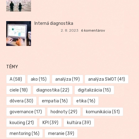
Interná diagnostika
2. 8. 2023
6 komentárov
TÉMY
A
(58)
ako
(15)
analýza
(19)
analýza SWOT
(41)
ciele
(18)
diagnostika
(22)
digitalizácia
(15)
dôvera
(30)
empatia
(16)
etika
(16)
governance
(17)
hodnoty
(29)
komunikácia
(51)
koučing
(21)
KPI
(39)
kultúra
(39)
mentoring
(16)
meranie
(39)