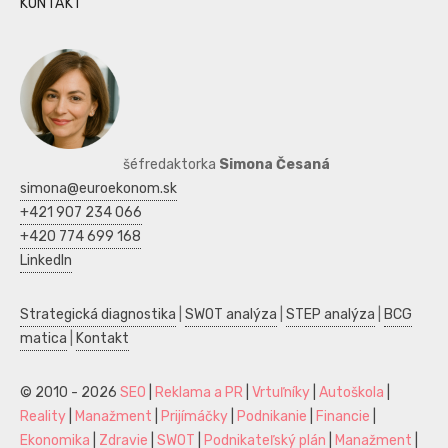
KONTAKT
šéfredaktorka
Simona Česaná
simona@euroekonom.sk
+421 907 234 066
+420 774 699 168
LinkedIn
Strategická diagnostika
|
SWOT analýza
|
STEP analýza
|
BCG
matica
|
Kontakt
© 2010 - 2026
SEO
|
Reklama a PR
|
Vrtuľníky
|
Autoškola
|
Reality
|
Manažment
|
Prijímáčky
|
Podnikanie
|
Financie
|
Ekonomika
|
Zdravie
|
SWOT
|
Podnikateľský plán
|
Manažment
|