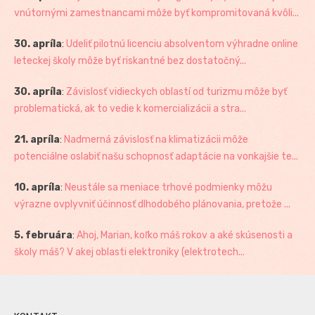
vnútornými zamestnancami môže byť kompromitovaná kvôli...
30. apríla
:
Udeliť pilotnú licenciu absolventom výhradne online
leteckej školy môže byť riskantné bez dostatočný...
30. apríla
:
Závislosť vidieckych oblastí od turizmu môže byť
problematická, ak to vedie k komercializácii a stra...
21. apríla
:
Nadmerná závislosť na klimatizácii môže
potenciálne oslabiť našu schopnosť adaptácie na vonkajšie te...
10. apríla
:
Neustále sa meniace trhové podmienky môžu
výrazne ovplyvniť účinnosť dlhodobého plánovania, pretože ...
5. februára
:
Ahoj, Marian, koľko máš rokov a aké skúsenosti a
školy máš? V akej oblasti elektroniky (elektrotech...