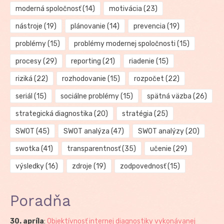
moderná spoločnosť
(14)
motivácia
(23)
nástroje
(19)
plánovanie
(14)
prevencia
(19)
problémy
(15)
problémy modernej spoločnosti
(15)
procesy
(29)
reporting
(21)
riadenie
(15)
riziká
(22)
rozhodovanie
(15)
rozpočet
(22)
seriál
(15)
sociálne problémy
(15)
spätná väzba
(26)
strategická diagnostika
(20)
stratégia
(25)
SWOT
(45)
SWOT analýza
(47)
SWOT analýzy
(20)
swotka
(41)
transparentnosť
(35)
učenie
(29)
výsledky
(16)
zdroje
(19)
zodpovednosť
(15)
Poradňa
30. apríla
:
Objektívnosť internej diagnostiky vykonávanej