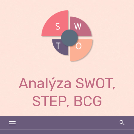
Skip
to
content
Analýza SWOT,
STEP, BCG