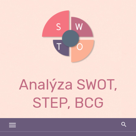
Skip
to
content
Analýza SWOT,
STEP, BCG