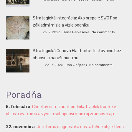
Strategická integrácia: Ako prepojiť SWOT so
základmi misie a vízie podniku
26. 7. 2026
Jana Farkašová
No comments
Strategická Cenová Elasticita: Testovanie bez
chaosu a narušenia trhu
23. 7. 2026
Ján Gašparík
No comments
Poradňa
5. februára
:
Chcel by som zacat podnikat v elektronike v
oblasti vyskumu a vyvoja schopnosi mam aj zrucnosti aj o...
22. novembra
:
Je interná diagnostika dostatočne objektívna,