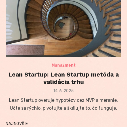
Manažment
Lean Startup: Lean Startup metóda a
validácia trhu
Posted
14. 6. 2025
on
Lean Startup overuje hypotézy cez MVP a meranie.
Učte sa rýchlo, pivotujte a škálujte to, čo funguje.
NAJNOVŠIE