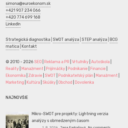
simona@euroekonom.sk
+421 907 234 066
+420 774 699 168
LinkedIn
Strategická diagnostika
|
SWOT analýza
|
STEP analýza
|
BCG
matica
|
Kontakt
© 2010 - 2026
SEO
|
Reklama a PR
|
Vrtuľníky
|
Autoškola
|
Reality
|
Manažment
|
Prijímáčky
|
Podnikanie
|
Financie
|
Ekonomika
|
Zdravie
|
SWOT
|
Podnikateľský plán
|
Manažment
|
Marketing
|
Kultúra
|
Skúšky
|
Obchod
|
Dovolenka
NAJNOVŠIE
Mikro-SWOT pre projekty: Lightning verzia
analýzy s obmedzeným časom
1. 8. 2026
Jana Farkašová
No comments