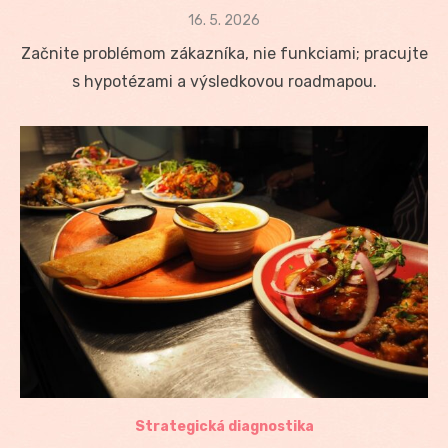
Posted
16. 5. 2026
on
Začnite problémom zákazníka, nie funkciami; pracujte
s hypotézami a výsledkovou roadmapou.
Strategická diagnostika