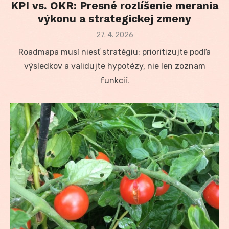
KPI vs. OKR: Presné rozlíšenie merania
výkonu a strategickej zmeny
Posted
27. 4. 2026
on
Roadmapa musí niesť stratégiu: prioritizujte podľa
výsledkov a validujte hypotézy, nie len zoznam
funkcií.