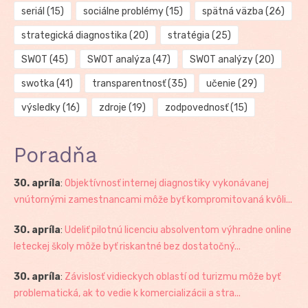
seriál
(15)
sociálne problémy
(15)
spätná väzba
(26)
strategická diagnostika
(20)
stratégia
(25)
SWOT
(45)
SWOT analýza
(47)
SWOT analýzy
(20)
swotka
(41)
transparentnosť
(35)
učenie
(29)
výsledky
(16)
zdroje
(19)
zodpovednosť
(15)
Poradňa
30. apríla
:
Objektívnosť internej diagnostiky vykonávanej
vnútornými zamestnancami môže byť kompromitovaná kvôli...
30. apríla
:
Udeliť pilotnú licenciu absolventom výhradne online
leteckej školy môže byť riskantné bez dostatočný...
30. apríla
:
Závislosť vidieckych oblastí od turizmu môže byť
problematická, ak to vedie k komercializácii a stra...