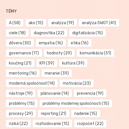
TÉMY
A
(58)
ako
(15)
analýza
(19)
analýza SWOT
(41)
ciele
(18)
diagnostika
(22)
digitalizácia
(15)
dôvera
(30)
empatia
(16)
etika
(16)
governance
(17)
hodnoty
(29)
komunikácia
(51)
koučing
(21)
KPI
(39)
kultúra
(39)
mentoring
(16)
meranie
(39)
moderná spoločnosť
(14)
motivácia
(23)
nástroje
(19)
plánovanie
(14)
prevencia
(19)
problémy
(15)
problémy modernej spoločnosti
(15)
procesy
(29)
reporting
(21)
riadenie
(15)
riziká
(22)
rozhodovanie
(15)
rozpočet
(22)