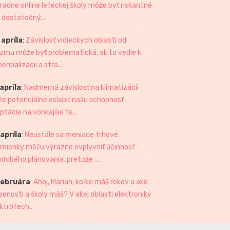
radne online leteckej školy môže byť riskantné
 dostatočný...
 apríla
:
Závislosť vidieckych oblastí od
izmu môže byť problematická, ak to vedie k
rcializácii a stra...
 apríla
:
Nadmerná závislosť na klimatizácii
e potenciálne oslabiť našu schopnosť
ptácie na vonkajšie te...
 apríla
:
Neustále sa meniace trhové
mienky môžu výrazne ovplyvniť účinnosť
odobého plánovania, pretože ...
februára
:
Ahoj, Marian, koľko máš rokov a aké
senosti a školy máš? V akej oblasti elektroniky
ktrotech...