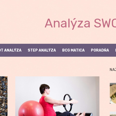
Analýza SWO
T ANALÝZA
STEP ANALÝZA
BCG MATICA
PORADŇA
NA