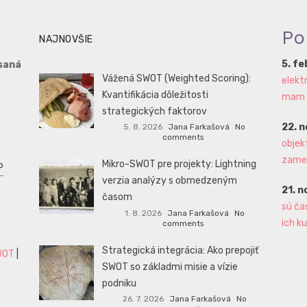
Po
NAJNOVŠIE
5. f
saná
Vážená SWOT (Weighted Scoring):
elekt
Kvantifikácia dôležitosti
mam aj
strategických faktorov
22. 
5. 8. 2026
Jana Farkašová
No
comments
objek
zame
Mikro-SWOT pre projekty: Lightning
P
verzia analýzy s obmedzeným
21. 
časom
sú ča
1. 8. 2026
Jana Farkašová
No
ich ku
comments
Strategická integrácia: Ako prepojiť
WOT
|
SWOT so základmi misie a vízie
podniku
26. 7. 2026
Jana Farkašová
No