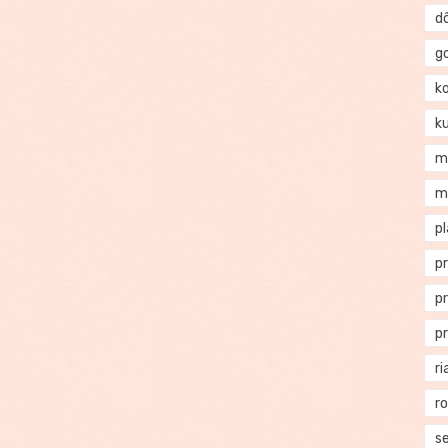
d
g
k
k
m
m
p
p
p
p
ri
r
se