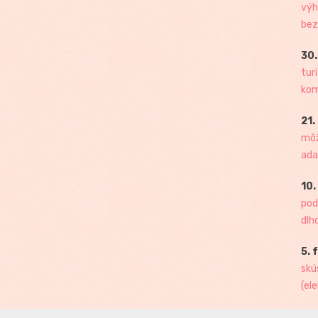
výh
bez
30.
tur
kome
21.
môž
ada
10.
pod
dlh
5. 
skú
(ele