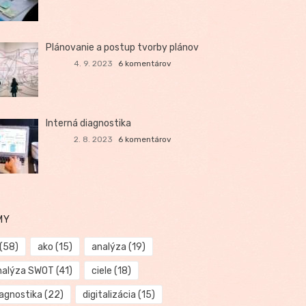
Plánovanie a postup tvorby plánov
4. 9. 2023
6 komentárov
Interná diagnostika
2. 8. 2023
6 komentárov
MY
(58)
ako
(15)
analýza
(19)
nalýza SWOT
(41)
ciele
(18)
iagnostika
(22)
digitalizácia
(15)