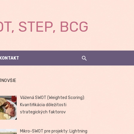
T, STEP, BCG
KONTAKT
JNOVŠIE
Vážená SWOT (Weighted Scoring):
Kvantifikácia dôležitosti
strategických faktorov
Mikro-SWOT pre projekty: Lightning