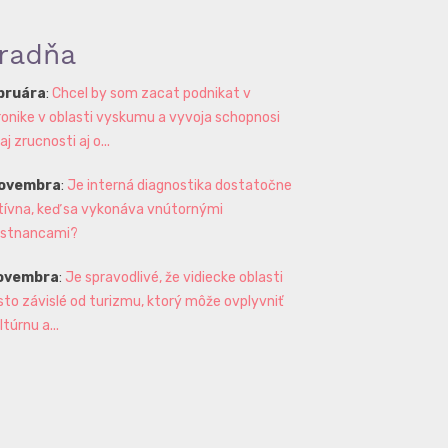
radňa
ebruára
:
Chcel by som zacat podnikat v
ronike v oblasti vyskumu a vyvoja schopnosi
 zrucnosti aj o...
novembra
:
Je interná diagnostika dostatočne
tívna, keď sa vykonáva vnútornými
stnancami?
novembra
:
Je spravodlivé, že vidiecke oblasti
sto závislé od turizmu, ktorý môže ovplyvniť
ltúrnu a...