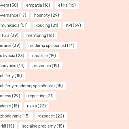
ôvera
(30)
empatia
(16)
etika
(16)
overnance
(17)
hodnoty
(29)
omunikácia
(51)
koučing
(21)
KPI
(39)
ultúra
(39)
mentoring
(16)
eranie
(39)
moderná spoločnosť
(14)
otivácia
(23)
nástroje
(19)
lánovanie
(14)
prevencia
(19)
roblémy
(15)
roblémy modernej spoločnosti
(15)
rocesy
(29)
reporting
(21)
adenie
(15)
riziká
(22)
ozhodovanie
(15)
rozpočet
(22)
riál
(15)
sociálne problémy
(15)