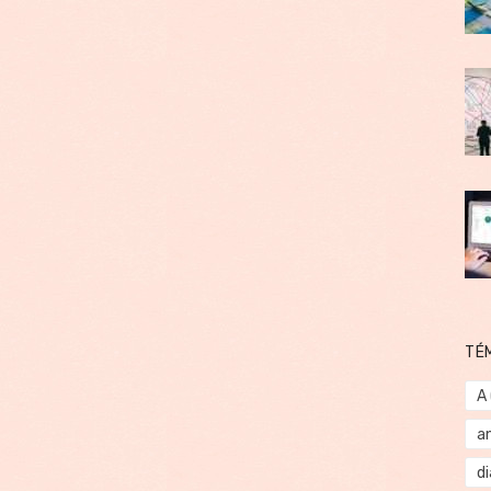
TÉ
A
a
d