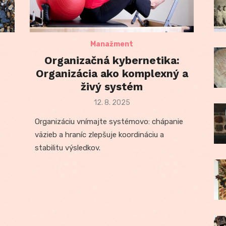
Manažment
Organizačná kybernetika:
Organizácia ako komplexný a
živý systém
Posted
12. 8. 2025
on
Organizáciu vnímajte systémovo: chápanie
väzieb a hraníc zlepšuje koordináciu a
stabilitu výsledkov.