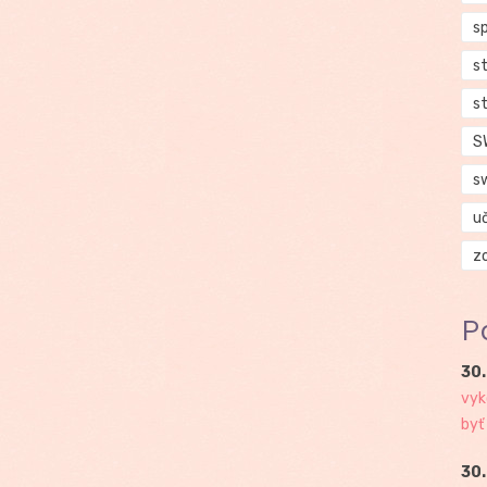
s
s
s
S
s
u
z
P
30.
vyk
byť
30.