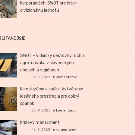
korporáciách: SWOT pre inter-
divizionálnu jednotu
JČÍTANEJŠIE
SWOT – Vidiecky cestovný ruch a
agroturistika v slovenských
obciach a regiónoch
29. 8. 2023
8 komentárov
Klimatizácia v spálni: Vytváranie
ideálneho prostredia pre dobrý
spánok
25. 9. 2023
6 komentárov
Krízový manažment
16. 9. 2023
6 komentárov