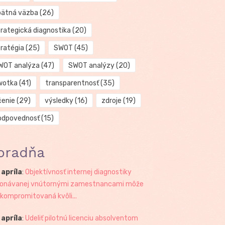
pätná väzba
(26)
trategická diagnostika
(20)
tratégia
(25)
SWOT
(45)
WOT analýza
(47)
SWOT analýzy
(20)
wotka
(41)
transparentnosť
(35)
čenie
(29)
výsledky
(16)
zdroje
(19)
odpovednosť
(15)
oradňa
 apríla
:
Objektívnosť internej diagnostiky
onávanej vnútornými zamestnancami môže
 kompromitovaná kvôli...
 apríla
:
Udeliť pilotnú licenciu absolventom