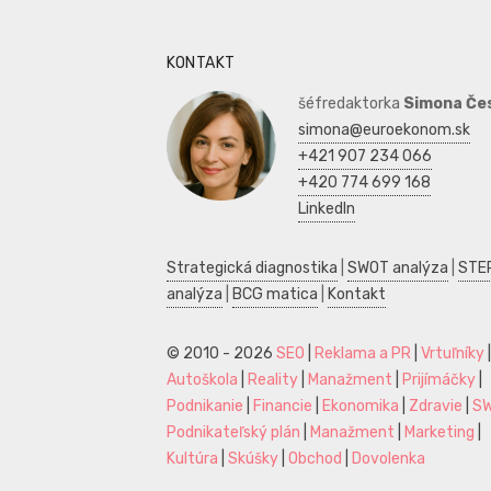
KONTAKT
šéfredaktorka
Simona Če
simona@euroekonom.sk
+421 907 234 066
+420 774 699 168
LinkedIn
Strategická diagnostika
|
SWOT analýza
|
STE
analýza
|
BCG matica
|
Kontakt
© 2010 - 2026
SEO
|
Reklama a PR
|
Vrtuľníky
|
Autoškola
|
Reality
|
Manažment
|
Prijímáčky
|
Podnikanie
|
Financie
|
Ekonomika
|
Zdravie
|
S
Podnikateľský plán
|
Manažment
|
Marketing
|
Kultúra
|
Skúšky
|
Obchod
|
Dovolenka