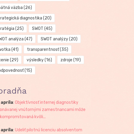
pätná väzba
(26)
trategická diagnostika
(20)
tratégia
(25)
SWOT
(45)
WOT analýza
(47)
SWOT analýzy
(20)
wotka
(41)
transparentnosť
(35)
čenie
(29)
výsledky
(16)
zdroje
(19)
odpovednosť
(15)
oradňa
 apríla
:
Objektívnosť internej diagnostiky
onávanej vnútornými zamestnancami môže
 kompromitovaná kvôli...
 apríla
:
Udeliť pilotnú licenciu absolventom