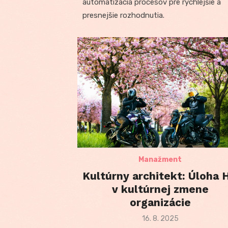
automatizácia procesov pre rýchlejšie a
presnejšie rozhodnutia.
Manažment
Kultúrny architekt: Úloha 
v kultúrnej zmene
organizácie
Posted
16. 8. 2025
on