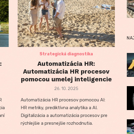
NA
Strategická diagnostika
:
Automatizácia HR:
Automatizácia HR procesov
pomocou umelej inteligencie
Posted
26. 10. 2025
on
R
Automatizácia HR procesov pomocou AI:
cia
HR metriky, prediktívna analytika a AI.
aní
Digitalizácia a automatizácia procesov pre
rýchlejšie a presnejšie rozhodnutia.