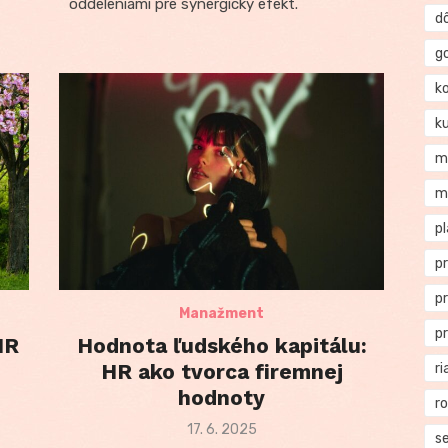
oddeleniami pre synergický efekt.
d
g
k
k
m
m
p
p
p
Manažment
p
HR
Hodnota ľudského kapitálu:
HR ako tvorca firemnej
ri
hodnoty
r
Posted
17. 6. 2025
se
on