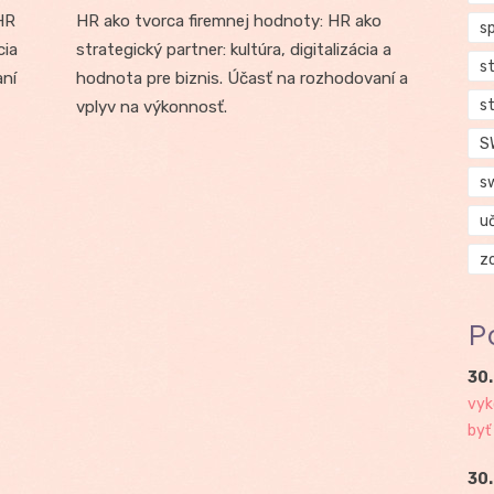
HR
HR ako tvorca firemnej hodnoty: HR ako
s
cia
strategický partner: kultúra, digitalizácia a
s
aní
hodnota pre biznis. Účasť na rozhodovaní a
s
vplyv na výkonnosť.
S
s
u
z
P
30.
vyk
byť
30.