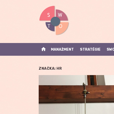
Skip
to
content
home
MANAŽMENT
STRATÉGIE
SWO
ZNAČKA:
HR