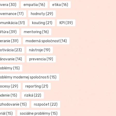
ôvera
(30)
empatia
(16)
etika
(16)
overnance
(17)
hodnoty
(29)
omunikácia
(51)
koučing
(21)
KPI
(39)
ultúra
(39)
mentoring
(16)
eranie
(39)
moderná spoločnosť
(14)
otivácia
(23)
nástroje
(19)
lánovanie
(14)
prevencia
(19)
roblémy
(15)
roblémy modernej spoločnosti
(15)
rocesy
(29)
reporting
(21)
adenie
(15)
riziká
(22)
ozhodovanie
(15)
rozpočet
(22)
riál
(15)
sociálne problémy
(15)