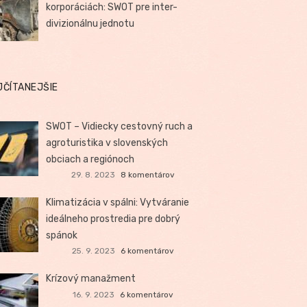
korporáciách: SWOT pre inter-
divizionálnu jednotu
JČÍTANEJŠIE
SWOT – Vidiecky cestovný ruch a
agroturistika v slovenských
obciach a regiónoch
29. 8. 2023
8 komentárov
Klimatizácia v spálni: Vytváranie
ideálneho prostredia pre dobrý
spánok
25. 9. 2023
6 komentárov
Krízový manažment
16. 9. 2023
6 komentárov