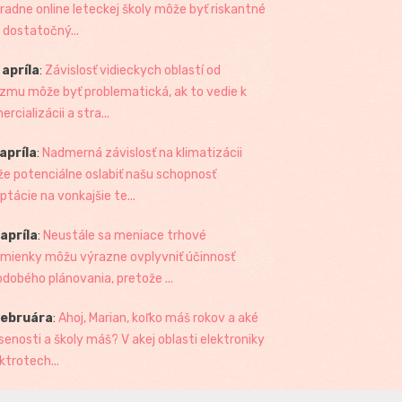
radne online leteckej školy môže byť riskantné
 dostatočný...
 apríla
:
Závislosť vidieckych oblastí od
izmu môže byť problematická, ak to vedie k
rcializácii a stra...
 apríla
:
Nadmerná závislosť na klimatizácii
e potenciálne oslabiť našu schopnosť
ptácie na vonkajšie te...
 apríla
:
Neustále sa meniace trhové
mienky môžu výrazne ovplyvniť účinnosť
odobého plánovania, pretože ...
februára
:
Ahoj, Marian, koľko máš rokov a aké
senosti a školy máš? V akej oblasti elektroniky
ktrotech...