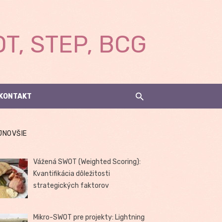
T, STEP, BCG
KONTAKT
JNOVŠIE
Vážená SWOT (Weighted Scoring):
Kvantifikácia dôležitosti
strategických faktorov
Mikro-SWOT pre projekty: Lightning