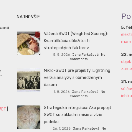
Po
NAJNOVŠIE
5. f
saná
Vážená SWOT (Weighted Scoring):
elekt
Kvantifikácia dôležitosti
mam aj
strategických faktorov
22. 
5. 8. 2026
Jana Farkašová
No
comments
objek
zame
Mikro-SWOT pre projekty: Lightning
P
verzia analýzy s obmedzeným
21. 
časom
sú ča
1. 8. 2026
Jana Farkašová
No
ich ku
comments
Strategická integrácia: Ako prepojiť
WOT
|
SWOT so základmi misie a vízie
podniku
26. 7. 2026
Jana Farkašová
No