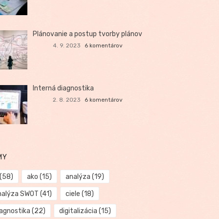
Plánovanie a postup tvorby plánov
4. 9. 2023
6 komentárov
Interná diagnostika
2. 8. 2023
6 komentárov
MY
(58)
ako
(15)
analýza
(19)
nalýza SWOT
(41)
ciele
(18)
iagnostika
(22)
digitalizácia
(15)