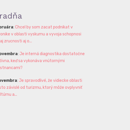
radňa
ebruára
:
Chcel by som zacat podnikat v
ronike v oblasti vyskumu a vyvoja schopnosi
 zrucnosti aj o...
novembra
:
Je interná diagnostika dostatočne
tívna, keď sa vykonáva vnútornými
stnancami?
novembra
:
Je spravodlivé, že vidiecke oblasti
sto závislé od turizmu, ktorý môže ovplyvniť
ltúrnu a...