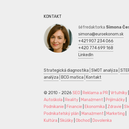
KONTAKT
šéfredaktorka
Simona Če
simona@euroekonom.sk
+421 907 234 066
+420 774 699 168
LinkedIn
Strategická diagnostika
|
SWOT analýza
|
STE
analýza
|
BCG matica
|
Kontakt
© 2010 - 2026
SEO
|
Reklama a PR
|
Vrtuľníky
|
Autoškola
|
Reality
|
Manažment
|
Prijímáčky
|
Podnikanie
|
Financie
|
Ekonomika
|
Zdravie
|
S
Podnikateľský plán
|
Manažment
|
Marketing
|
Kultúra
|
Skúšky
|
Obchod
|
Dovolenka