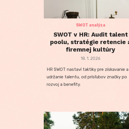
SWOT analýza
SWOT v HR: Audit talent
poolu, stratégie retencie 
firemnej kultúry
Posted
18. 1. 2026
on
HR SWOT nastaví taktiky pre získavanie a
udržanie talentu, od prísľubov značky po
rozvoj a benefity.