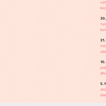
výh
bez
30.
tur
kome
21.
môž
ada
10.
pod
dlh
5. 
skú
(ele