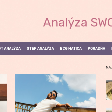
Analýza SWO
T ANALÝZA
STEP ANALÝZA
BCG MATICA
PORADŇA
NA