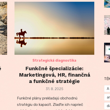
Strategická diagnostika
é
Funkčné špecializácie:
Marketingová, HR, finančná
TÉ
a funkčné stratégie
A
Posted
31. 8. 2025
on
a
Funkčné plány prekladajú obchodnú
stratégiu do kapacít. Zlaďte ich naprieč
d