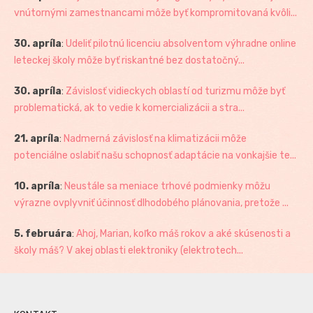
vnútornými zamestnancami môže byť kompromitovaná kvôli...
30. apríla
:
Udeliť pilotnú licenciu absolventom výhradne online
leteckej školy môže byť riskantné bez dostatočný...
30. apríla
:
Závislosť vidieckych oblastí od turizmu môže byť
problematická, ak to vedie k komercializácii a stra...
21. apríla
:
Nadmerná závislosť na klimatizácii môže
potenciálne oslabiť našu schopnosť adaptácie na vonkajšie te...
10. apríla
:
Neustále sa meniace trhové podmienky môžu
výrazne ovplyvniť účinnosť dlhodobého plánovania, pretože ...
5. februára
:
Ahoj, Marian, koľko máš rokov a aké skúsenosti a
školy máš? V akej oblasti elektroniky (elektrotech...