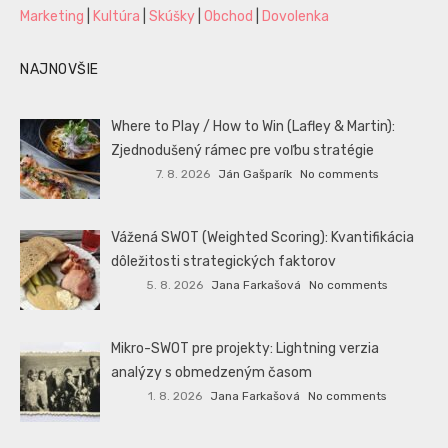
Marketing
|
Kultúra
|
Skúšky
|
Obchod
|
Dovolenka
NAJNOVŠIE
Where to Play / How to Win (Lafley & Martin):
Zjednodušený rámec pre voľbu stratégie
7. 8. 2026
Ján Gašparík
No comments
Vážená SWOT (Weighted Scoring): Kvantifikácia
dôležitosti strategických faktorov
5. 8. 2026
Jana Farkašová
No comments
Mikro-SWOT pre projekty: Lightning verzia
analýzy s obmedzeným časom
1. 8. 2026
Jana Farkašová
No comments