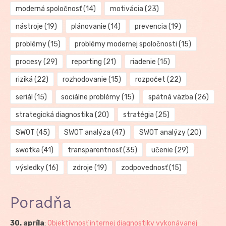
moderná spoločnosť
(14)
motivácia
(23)
nástroje
(19)
plánovanie
(14)
prevencia
(19)
problémy
(15)
problémy modernej spoločnosti
(15)
procesy
(29)
reporting
(21)
riadenie
(15)
riziká
(22)
rozhodovanie
(15)
rozpočet
(22)
seriál
(15)
sociálne problémy
(15)
spätná väzba
(26)
strategická diagnostika
(20)
stratégia
(25)
SWOT
(45)
SWOT analýza
(47)
SWOT analýzy
(20)
swotka
(41)
transparentnosť
(35)
učenie
(29)
výsledky
(16)
zdroje
(19)
zodpovednosť
(15)
Poradňa
30. apríla
:
Objektívnosť internej diagnostiky vykonávanej