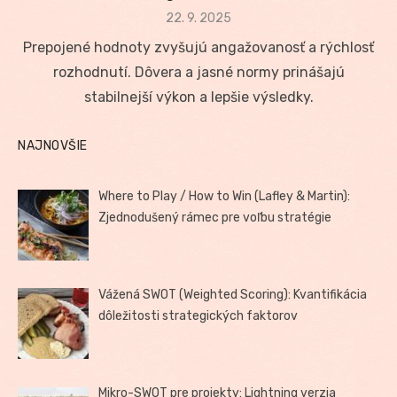
Posted
22. 9. 2025
on
Prepojené hodnoty zvyšujú angažovanosť a rýchlosť
rozhodnutí. Dôvera a jasné normy prinášajú
stabilnejší výkon a lepšie výsledky.
NAJNOVŠIE
Where to Play / How to Win (Lafley & Martin):
Zjednodušený rámec pre voľbu stratégie
Vážená SWOT (Weighted Scoring): Kvantifikácia
dôležitosti strategických faktorov
Mikro-SWOT pre projekty: Lightning verzia