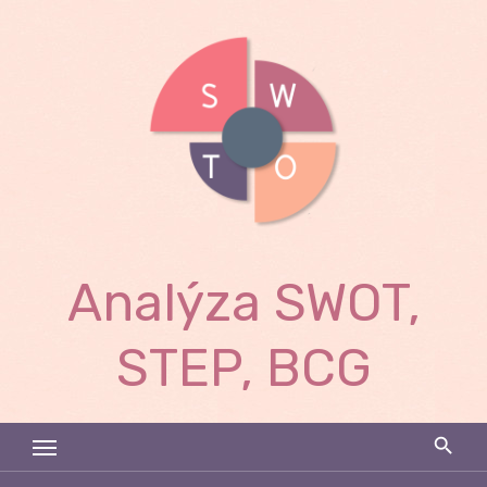
Skip
to
content
Analýza SWOT,
STEP, BCG