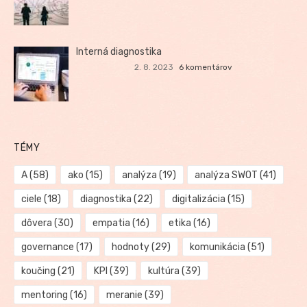
Interná diagnostika
2. 8. 2023
6 komentárov
TÉMY
A
(58)
ako
(15)
analýza
(19)
analýza SWOT
(41)
ciele
(18)
diagnostika
(22)
digitalizácia
(15)
dôvera
(30)
empatia
(16)
etika
(16)
governance
(17)
hodnoty
(29)
komunikácia
(51)
koučing
(21)
KPI
(39)
kultúra
(39)
mentoring
(16)
meranie
(39)