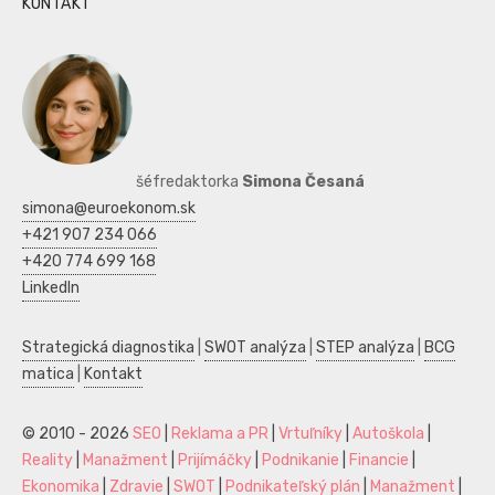
KONTAKT
šéfredaktorka
Simona Česaná
simona@euroekonom.sk
+421 907 234 066
+420 774 699 168
LinkedIn
Strategická diagnostika
|
SWOT analýza
|
STEP analýza
|
BCG
matica
|
Kontakt
© 2010 - 2026
SEO
|
Reklama a PR
|
Vrtuľníky
|
Autoškola
|
Reality
|
Manažment
|
Prijímáčky
|
Podnikanie
|
Financie
|
Ekonomika
|
Zdravie
|
SWOT
|
Podnikateľský plán
|
Manažment
|