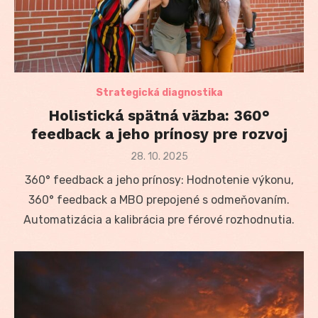
Strategická diagnostika
Holistická spätná väzba: 360°
feedback a jeho prínosy pre rozvoj
Posted
28. 10. 2025
on
360° feedback a jeho prínosy: Hodnotenie výkonu,
360° feedback a MBO prepojené s odmeňovaním.
Automatizácia a kalibrácia pre férové rozhodnutia.