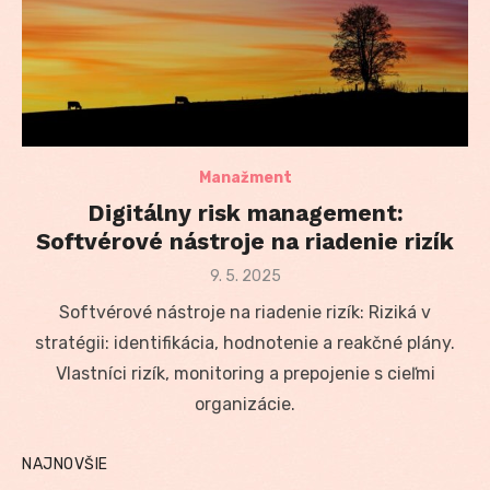
Manažment
Digitálny risk management:
Softvérové nástroje na riadenie rizík
Posted
9. 5. 2025
on
Softvérové nástroje na riadenie rizík: Riziká v
stratégii: identifikácia, hodnotenie a reakčné plány.
Vlastníci rizík, monitoring a prepojenie s cieľmi
organizácie.
NAJNOVŠIE