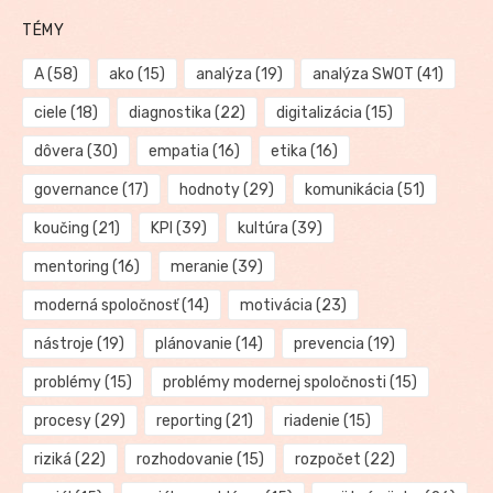
TÉMY
A
(58)
ako
(15)
analýza
(19)
analýza SWOT
(41)
ciele
(18)
diagnostika
(22)
digitalizácia
(15)
dôvera
(30)
empatia
(16)
etika
(16)
governance
(17)
hodnoty
(29)
komunikácia
(51)
koučing
(21)
KPI
(39)
kultúra
(39)
mentoring
(16)
meranie
(39)
moderná spoločnosť
(14)
motivácia
(23)
nástroje
(19)
plánovanie
(14)
prevencia
(19)
problémy
(15)
problémy modernej spoločnosti
(15)
procesy
(29)
reporting
(21)
riadenie
(15)
riziká
(22)
rozhodovanie
(15)
rozpočet
(22)