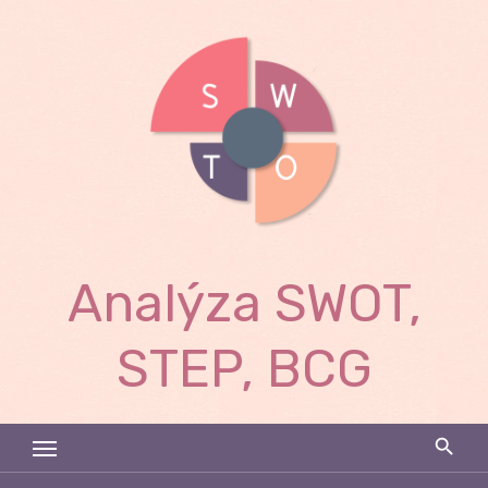
Skip
to
content
Analýza SWOT,
STEP, BCG