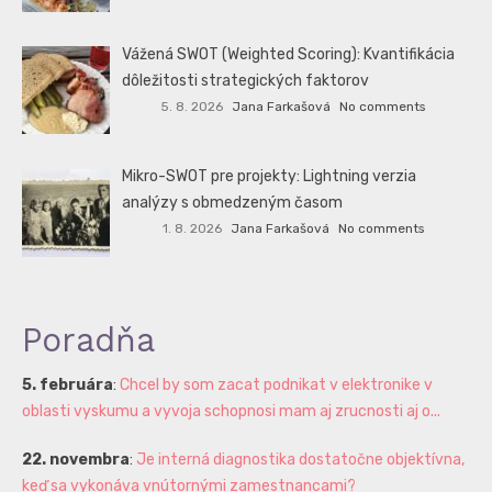
Vážená SWOT (Weighted Scoring): Kvantifikácia
dôležitosti strategických faktorov
5. 8. 2026
Jana Farkašová
No comments
Mikro-SWOT pre projekty: Lightning verzia
analýzy s obmedzeným časom
1. 8. 2026
Jana Farkašová
No comments
Poradňa
5. februára
:
Chcel by som zacat podnikat v elektronike v
oblasti vyskumu a vyvoja schopnosi mam aj zrucnosti aj o...
22. novembra
:
Je interná diagnostika dostatočne objektívna,
keď sa vykonáva vnútornými zamestnancami?