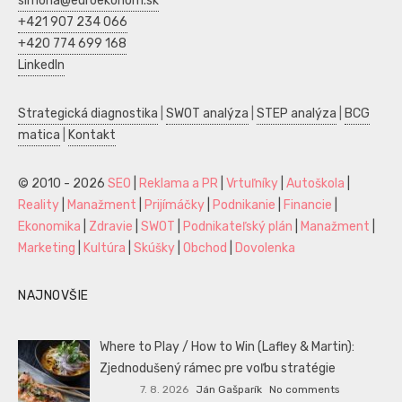
simona@euroekonom.sk
+421 907 234 066
+420 774 699 168
LinkedIn
Strategická diagnostika
|
SWOT analýza
|
STEP analýza
|
BCG
matica
|
Kontakt
© 2010 - 2026
SEO
|
Reklama a PR
|
Vrtuľníky
|
Autoškola
|
Reality
|
Manažment
|
Prijímáčky
|
Podnikanie
|
Financie
|
Ekonomika
|
Zdravie
|
SWOT
|
Podnikateľský plán
|
Manažment
|
Marketing
|
Kultúra
|
Skúšky
|
Obchod
|
Dovolenka
NAJNOVŠIE
Where to Play / How to Win (Lafley & Martin):
Zjednodušený rámec pre voľbu stratégie
7. 8. 2026
Ján Gašparík
No comments