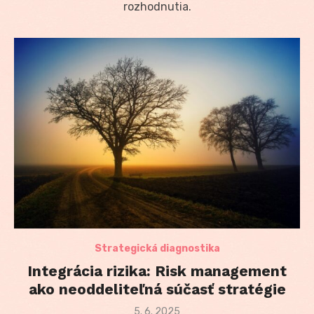
rozhodnutia.
Strategická diagnostika
Integrácia rizika: Risk management
ako neoddeliteľná súčasť stratégie
Posted
5. 6. 2025