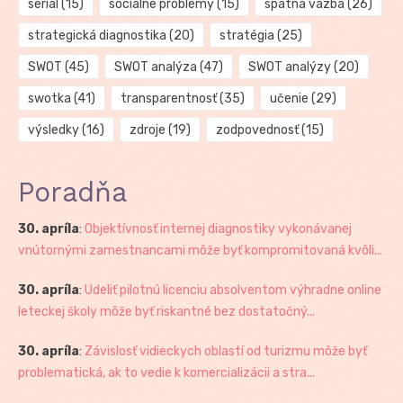
seriál
(15)
sociálne problémy
(15)
spätná väzba
(26)
strategická diagnostika
(20)
stratégia
(25)
SWOT
(45)
SWOT analýza
(47)
SWOT analýzy
(20)
swotka
(41)
transparentnosť
(35)
učenie
(29)
výsledky
(16)
zdroje
(19)
zodpovednosť
(15)
Poradňa
30. apríla
:
Objektívnosť internej diagnostiky vykonávanej
vnútornými zamestnancami môže byť kompromitovaná kvôli...
30. apríla
:
Udeliť pilotnú licenciu absolventom výhradne online
leteckej školy môže byť riskantné bez dostatočný...
30. apríla
:
Závislosť vidieckych oblastí od turizmu môže byť
problematická, ak to vedie k komercializácii a stra...