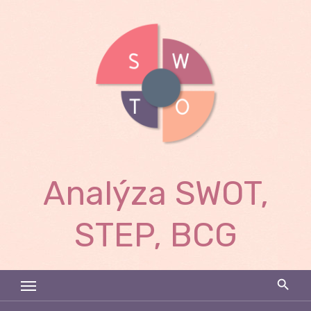
Skip
to
content
Analýza SWOT,
STEP, BCG