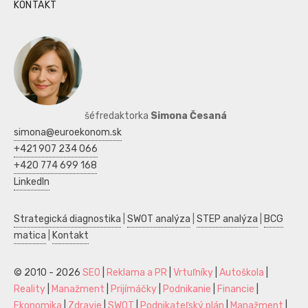
KONTAKT
šéfredaktorka
Simona Česaná
simona@euroekonom.sk
+421 907 234 066
+420 774 699 168
LinkedIn
Strategická diagnostika
|
SWOT analýza
|
STEP analýza
|
BCG
matica
|
Kontakt
© 2010 - 2026
SEO
|
Reklama a PR
|
Vrtuľníky
|
Autoškola
|
Reality
|
Manažment
|
Prijímáčky
|
Podnikanie
|
Financie
|
Ekonomika
|
Zdravie
|
SWOT
|
Podnikateľský plán
|
Manažment
|