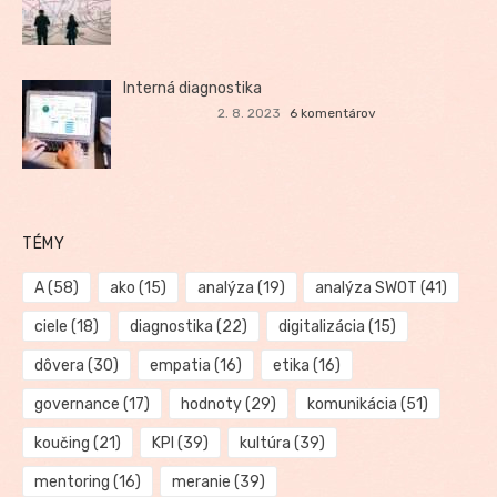
Interná diagnostika
2. 8. 2023
6 komentárov
TÉMY
A
(58)
ako
(15)
analýza
(19)
analýza SWOT
(41)
ciele
(18)
diagnostika
(22)
digitalizácia
(15)
dôvera
(30)
empatia
(16)
etika
(16)
governance
(17)
hodnoty
(29)
komunikácia
(51)
koučing
(21)
KPI
(39)
kultúra
(39)
mentoring
(16)
meranie
(39)