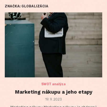
ZNAČKA:
GLOBALIZÁCIA
SWOT analýza
Marketing nákupu a jeho etapy
Posted
19. 9. 2023
on