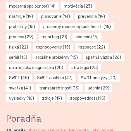
moderná spoločnosť
(14)
motivácia
(23)
nástroje
(19)
plánovanie
(14)
prevencia
(19)
problémy
(15)
problémy modernej spoločnosti
(15)
procesy
(29)
reporting
(21)
riadenie
(15)
riziká
(22)
rozhodovanie
(15)
rozpočet
(22)
seriál
(15)
sociálne problémy
(15)
spätná väzba
(26)
strategická diagnostika
(20)
stratégia
(25)
SWOT
(45)
SWOT analýza
(47)
SWOT analýzy
(20)
swotka
(41)
transparentnosť
(35)
učenie
(29)
výsledky
(16)
zdroje
(19)
zodpovednosť
(15)
Poradňa
30. apríla
:
Objektívnosť internej diagnostiky vykonávanej