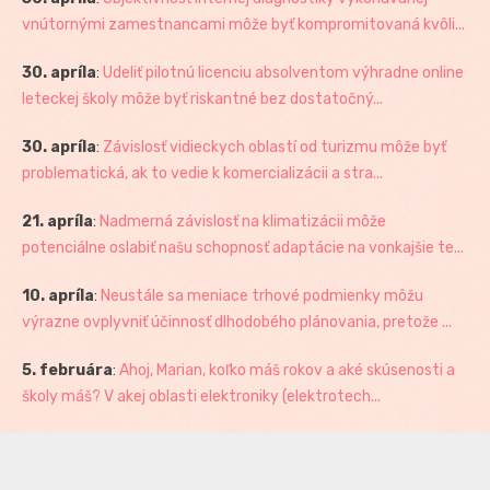
vnútornými zamestnancami môže byť kompromitovaná kvôli...
30. apríla
:
Udeliť pilotnú licenciu absolventom výhradne online
leteckej školy môže byť riskantné bez dostatočný...
30. apríla
:
Závislosť vidieckych oblastí od turizmu môže byť
problematická, ak to vedie k komercializácii a stra...
21. apríla
:
Nadmerná závislosť na klimatizácii môže
potenciálne oslabiť našu schopnosť adaptácie na vonkajšie te...
10. apríla
:
Neustále sa meniace trhové podmienky môžu
výrazne ovplyvniť účinnosť dlhodobého plánovania, pretože ...
5. februára
:
Ahoj, Marian, koľko máš rokov a aké skúsenosti a
školy máš? V akej oblasti elektroniky (elektrotech...