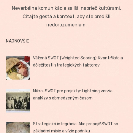
on
Neverbálna komunikácia sa líši naprieč kultúrami.
Čítajte gestá a kontext, aby ste predišli
nedorozumeniam.
NAJNOVŠIE
Vážená SWOT (Weighted Scoring): Kvantifikácia
dôležitosti strategických faktorov
Mikro-SWOT pre projekty: Lightning verzia
analýzy s obmedzeným časom
Strategická integrácia: Ako prepojiť SWOT so
základmi misie a vízie podniku