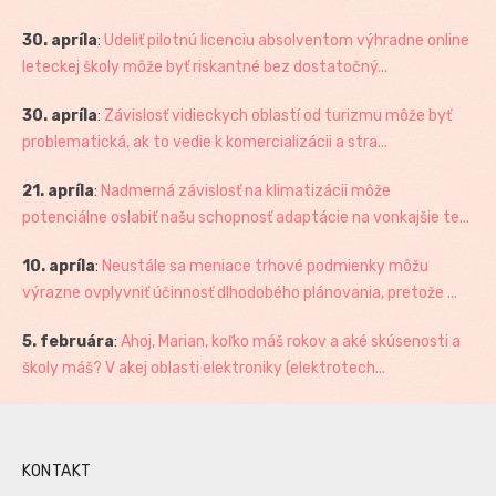
30. apríla
:
Udeliť pilotnú licenciu absolventom výhradne online
leteckej školy môže byť riskantné bez dostatočný...
30. apríla
:
Závislosť vidieckych oblastí od turizmu môže byť
problematická, ak to vedie k komercializácii a stra...
21. apríla
:
Nadmerná závislosť na klimatizácii môže
potenciálne oslabiť našu schopnosť adaptácie na vonkajšie te...
10. apríla
:
Neustále sa meniace trhové podmienky môžu
výrazne ovplyvniť účinnosť dlhodobého plánovania, pretože ...
5. februára
:
Ahoj, Marian, koľko máš rokov a aké skúsenosti a
školy máš? V akej oblasti elektroniky (elektrotech...
KONTAKT