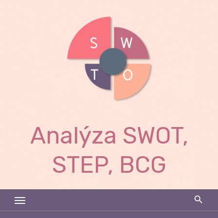
Skip
to
content
Analýza SWOT,
STEP, BCG