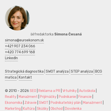
šéfredaktorka
Simona Česaná
simona@euroekonom.sk
+421 907 234 066
+420 774 699 168
LinkedIn
Strategická diagnostika
|
SWOT analýza
|
STEP analýza
|
BCG
matica
|
Kontakt
© 2010 - 2026
SEO
|
Reklama a PR
|
Vrtuľníky
|
Autoškola
|
Reality
|
Manažment
|
Prijímáčky
|
Podnikanie
|
Financie
|
Ekonomika
|
Zdravie
|
SWOT
|
Podnikateľský plán
|
Manažment
|
Marketing
|
Kultúra
|
Skúšky
|
Obchod
|
Dovolenka