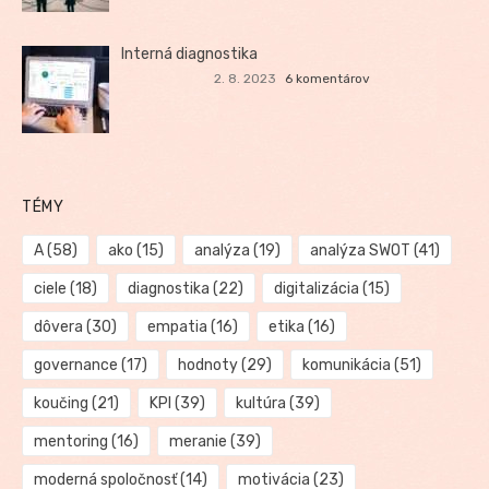
Interná diagnostika
2. 8. 2023
6 komentárov
TÉMY
A
(58)
ako
(15)
analýza
(19)
analýza SWOT
(41)
ciele
(18)
diagnostika
(22)
digitalizácia
(15)
dôvera
(30)
empatia
(16)
etika
(16)
governance
(17)
hodnoty
(29)
komunikácia
(51)
koučing
(21)
KPI
(39)
kultúra
(39)
mentoring
(16)
meranie
(39)
moderná spoločnosť
(14)
motivácia
(23)