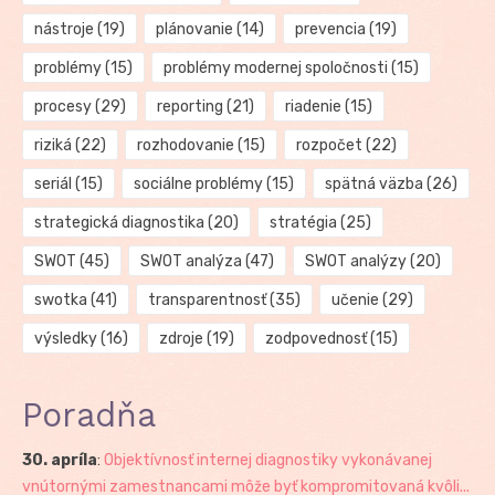
nástroje
(19)
plánovanie
(14)
prevencia
(19)
problémy
(15)
problémy modernej spoločnosti
(15)
procesy
(29)
reporting
(21)
riadenie
(15)
riziká
(22)
rozhodovanie
(15)
rozpočet
(22)
seriál
(15)
sociálne problémy
(15)
spätná väzba
(26)
strategická diagnostika
(20)
stratégia
(25)
SWOT
(45)
SWOT analýza
(47)
SWOT analýzy
(20)
swotka
(41)
transparentnosť
(35)
učenie
(29)
výsledky
(16)
zdroje
(19)
zodpovednosť
(15)
Poradňa
30. apríla
:
Objektívnosť internej diagnostiky vykonávanej
vnútornými zamestnancami môže byť kompromitovaná kvôli...