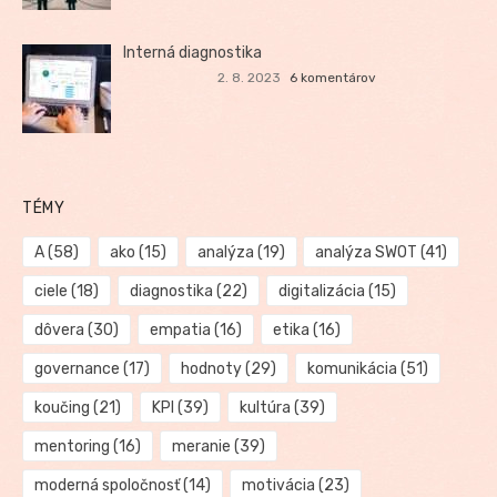
Interná diagnostika
2. 8. 2023
6 komentárov
TÉMY
A
(58)
ako
(15)
analýza
(19)
analýza SWOT
(41)
ciele
(18)
diagnostika
(22)
digitalizácia
(15)
dôvera
(30)
empatia
(16)
etika
(16)
governance
(17)
hodnoty
(29)
komunikácia
(51)
koučing
(21)
KPI
(39)
kultúra
(39)
mentoring
(16)
meranie
(39)
moderná spoločnosť
(14)
motivácia
(23)