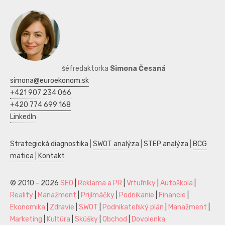
šéfredaktorka
Simona Česaná
simona@euroekonom.sk
+421 907 234 066
+420 774 699 168
LinkedIn
Strategická diagnostika
|
SWOT analýza
|
STEP analýza
|
BCG
matica
|
Kontakt
© 2010 - 2026
SEO
|
Reklama a PR
|
Vrtuľníky
|
Autoškola
|
Reality
|
Manažment
|
Prijímáčky
|
Podnikanie
|
Financie
|
Ekonomika
|
Zdravie
|
SWOT
|
Podnikateľský plán
|
Manažment
|
Marketing
|
Kultúra
|
Skúšky
|
Obchod
|
Dovolenka