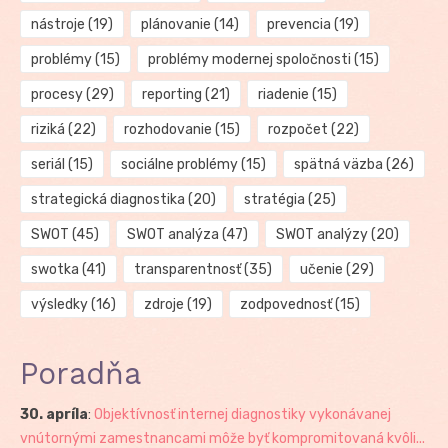
nástroje
(19)
plánovanie
(14)
prevencia
(19)
problémy
(15)
problémy modernej spoločnosti
(15)
procesy
(29)
reporting
(21)
riadenie
(15)
riziká
(22)
rozhodovanie
(15)
rozpočet
(22)
seriál
(15)
sociálne problémy
(15)
spätná väzba
(26)
strategická diagnostika
(20)
stratégia
(25)
SWOT
(45)
SWOT analýza
(47)
SWOT analýzy
(20)
swotka
(41)
transparentnosť
(35)
učenie
(29)
výsledky
(16)
zdroje
(19)
zodpovednosť
(15)
Poradňa
30. apríla
:
Objektívnosť internej diagnostiky vykonávanej
vnútornými zamestnancami môže byť kompromitovaná kvôli...