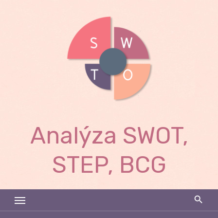
Skip
to
content
Analýza SWOT,
STEP, BCG