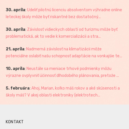
30. apríla
:
Udeliť pilotnú licenciu absolventom výhradne online
leteckej školy môže byť riskantné bez dostatočný...
30. apríla
:
Závislosť vidieckych oblastí od turizmu môže byť
problematická, ak to vedie k komercializácii a stra...
21. apríla
:
Nadmerná závislosť na klimatizácii môže
potenciálne oslabiť našu schopnosť adaptácie na vonkajšie te...
10. apríla
:
Neustále sa meniace trhové podmienky môžu
výrazne ovplyvniť účinnosť dlhodobého plánovania, pretože ...
5. februára
:
Ahoj, Marian, koľko máš rokov a aké skúsenosti a
školy máš? V akej oblasti elektroniky (elektrotech...
KONTAKT