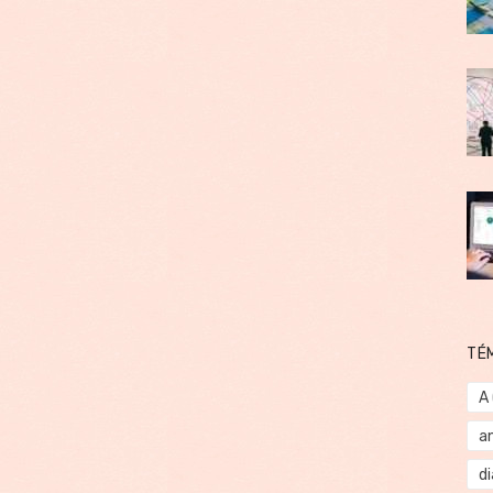
TÉ
A
a
d