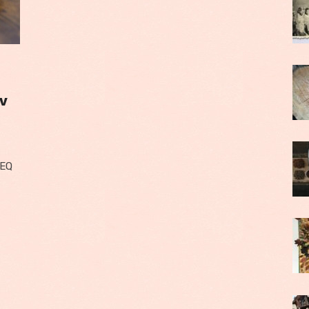
 v
 EQ