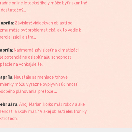
radne online leteckej školy môže byť riskantné
 dostatočný...
 apríla
:
Závislosť vidieckych oblastí od
izmu môže byť problematická, ak to vedie k
rcializácii a stra...
 apríla
:
Nadmerná závislosť na klimatizácii
e potenciálne oslabiť našu schopnosť
ptácie na vonkajšie te...
 apríla
:
Neustále sa meniace trhové
mienky môžu výrazne ovplyvniť účinnosť
odobého plánovania, pretože ...
februára
:
Ahoj, Marian, koľko máš rokov a aké
senosti a školy máš? V akej oblasti elektroniky
ktrotech...