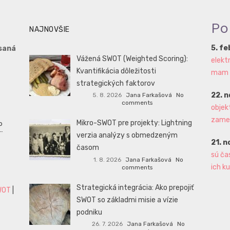
Po
NAJNOVŠIE
5. f
saná
Vážená SWOT (Weighted Scoring):
elekt
Kvantifikácia dôležitosti
mam aj
strategických faktorov
22. 
5. 8. 2026
Jana Farkašová
No
comments
objek
zame
Mikro-SWOT pre projekty: Lightning
P
verzia analýzy s obmedzeným
21. 
časom
sú ča
1. 8. 2026
Jana Farkašová
No
ich ku
comments
Strategická integrácia: Ako prepojiť
WOT
|
SWOT so základmi misie a vízie
podniku
26. 7. 2026
Jana Farkašová
No