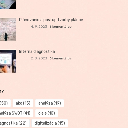
Plánovanie a postup tvorby plánov
4. 9. 2023
6 komentárov
Interná diagnostika
2. 8. 2023
6 komentárov
MY
(58)
ako
(15)
analýza
(19)
nalýza SWOT
(41)
ciele
(18)
iagnostika
(22)
digitalizácia
(15)