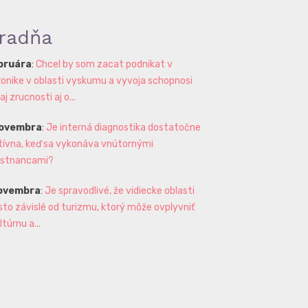
radňa
ebruára
:
Chcel by som zacat podnikat v
ronike v oblasti vyskumu a vyvoja schopnosi
 zrucnosti aj o...
novembra
:
Je interná diagnostika dostatočne
tívna, keď sa vykonáva vnútornými
stnancami?
novembra
:
Je spravodlivé, že vidiecke oblasti
sto závislé od turizmu, ktorý môže ovplyvniť
ltúrnu a...