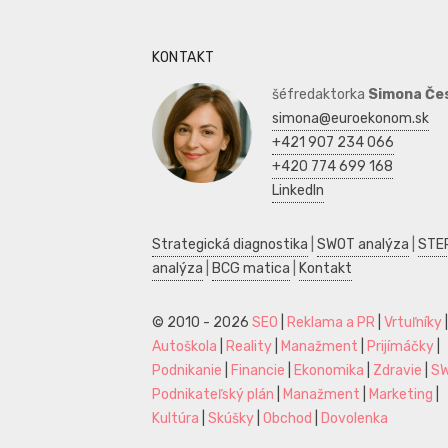
KONTAKT
šéfredaktorka
Simona Če
simona@euroekonom.sk
+421 907 234 066
+420 774 699 168
LinkedIn
Strategická diagnostika
|
SWOT analýza
|
STE
analýza
|
BCG matica
|
Kontakt
© 2010 - 2026
SEO
|
Reklama a PR
|
Vrtuľníky
|
Autoškola
|
Reality
|
Manažment
|
Prijímáčky
|
Podnikanie
|
Financie
|
Ekonomika
|
Zdravie
|
S
Podnikateľský plán
|
Manažment
|
Marketing
|
Kultúra
|
Skúšky
|
Obchod
|
Dovolenka