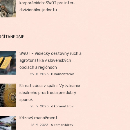
korporáciách: SWOT pre inter-
divizionálnu jednotu
JČÍTANEJŠIE
SWOT – Vidiecky cestovný ruch a
agroturistika v slovenských
obciach a regiónoch
29. 8. 2023
8 komentárov
Klimatizácia v spálni: Vytváranie
ideálneho prostredia pre dobrý
spánok
25. 9. 2023
6 komentárov
Krízový manažment
16. 9. 2023
6 komentárov