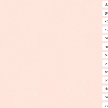
d
g
k
k
m
m
p
p
p
p
ri
r
se