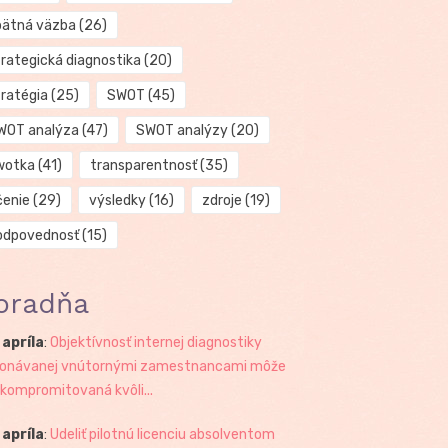
pätná väzba
(26)
trategická diagnostika
(20)
tratégia
(25)
SWOT
(45)
WOT analýza
(47)
SWOT analýzy
(20)
wotka
(41)
transparentnosť
(35)
čenie
(29)
výsledky
(16)
zdroje
(19)
odpovednosť
(15)
oradňa
 apríla
:
Objektívnosť internej diagnostiky
onávanej vnútornými zamestnancami môže
 kompromitovaná kvôli...
 apríla
:
Udeliť pilotnú licenciu absolventom