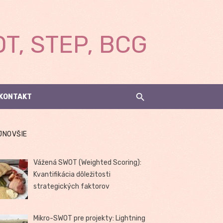
T, STEP, BCG
KONTAKT
JNOVŠIE
Vážená SWOT (Weighted Scoring):
Kvantifikácia dôležitosti
strategických faktorov
Mikro-SWOT pre projekty: Lightning