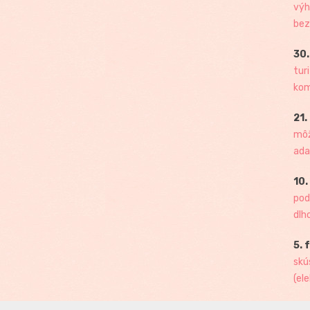
výh
bez
30.
tur
kome
21.
môž
ada
10.
pod
dlh
5. 
skú
(ele