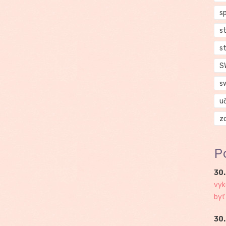
s
s
s
S
s
u
z
P
30.
vyk
byť
30.