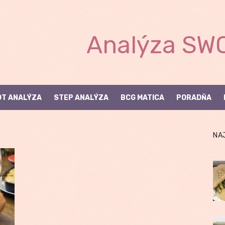
Analýza SWO
T ANALÝZA
STEP ANALÝZA
BCG MATICA
PORADŇA
NA