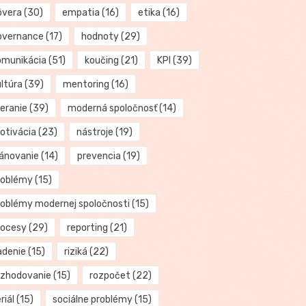
ôvera
(30)
empatia
(16)
etika
(16)
overnance
(17)
hodnoty
(29)
omunikácia
(51)
koučing
(21)
KPI
(39)
ultúra
(39)
mentoring
(16)
eranie
(39)
moderná spoločnosť
(14)
otivácia
(23)
nástroje
(19)
lánovanie
(14)
prevencia
(19)
roblémy
(15)
roblémy modernej spoločnosti
(15)
rocesy
(29)
reporting
(21)
adenie
(15)
riziká
(22)
ozhodovanie
(15)
rozpočet
(22)
riál
(15)
sociálne problémy
(15)