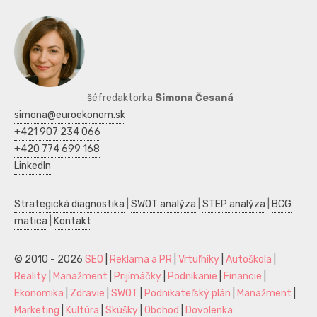
šéfredaktorka
Simona Česaná
simona@euroekonom.sk
+421 907 234 066
+420 774 699 168
LinkedIn
Strategická diagnostika
|
SWOT analýza
|
STEP analýza
|
BCG
matica
|
Kontakt
© 2010 - 2026
SEO
|
Reklama a PR
|
Vrtuľníky
|
Autoškola
|
Reality
|
Manažment
|
Prijímáčky
|
Podnikanie
|
Financie
|
Ekonomika
|
Zdravie
|
SWOT
|
Podnikateľský plán
|
Manažment
|
Marketing
|
Kultúra
|
Skúšky
|
Obchod
|
Dovolenka