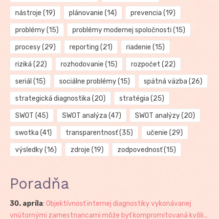
nástroje
(19)
plánovanie
(14)
prevencia
(19)
problémy
(15)
problémy modernej spoločnosti
(15)
procesy
(29)
reporting
(21)
riadenie
(15)
riziká
(22)
rozhodovanie
(15)
rozpočet
(22)
seriál
(15)
sociálne problémy
(15)
spätná väzba
(26)
strategická diagnostika
(20)
stratégia
(25)
SWOT
(45)
SWOT analýza
(47)
SWOT analýzy
(20)
swotka
(41)
transparentnosť
(35)
učenie
(29)
výsledky
(16)
zdroje
(19)
zodpovednosť
(15)
Poradňa
30. apríla
:
Objektívnosť internej diagnostiky vykonávanej
vnútornými zamestnancami môže byť kompromitovaná kvôli...