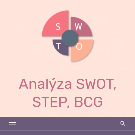
Skip
to
content
Analýza SWOT,
STEP, BCG