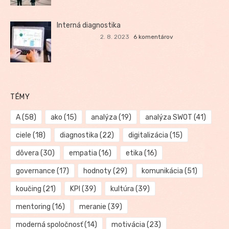
Interná diagnostika
2. 8. 2023
6 komentárov
TÉMY
A
(58)
ako
(15)
analýza
(19)
analýza SWOT
(41)
ciele
(18)
diagnostika
(22)
digitalizácia
(15)
dôvera
(30)
empatia
(16)
etika
(16)
governance
(17)
hodnoty
(29)
komunikácia
(51)
koučing
(21)
KPI
(39)
kultúra
(39)
mentoring
(16)
meranie
(39)
moderná spoločnosť
(14)
motivácia
(23)