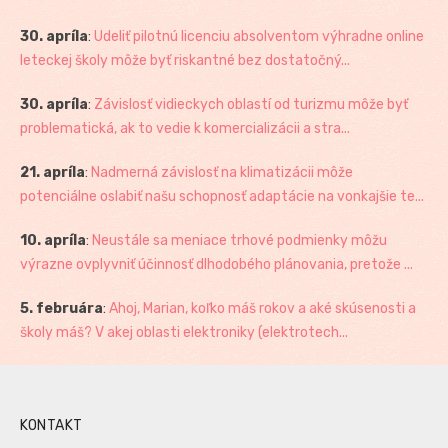
30. apríla
:
Udeliť pilotnú licenciu absolventom výhradne online
leteckej školy môže byť riskantné bez dostatočný...
30. apríla
:
Závislosť vidieckych oblastí od turizmu môže byť
problematická, ak to vedie k komercializácii a stra...
21. apríla
:
Nadmerná závislosť na klimatizácii môže
potenciálne oslabiť našu schopnosť adaptácie na vonkajšie te...
10. apríla
:
Neustále sa meniace trhové podmienky môžu
výrazne ovplyvniť účinnosť dlhodobého plánovania, pretože ...
5. februára
:
Ahoj, Marian, koľko máš rokov a aké skúsenosti a
školy máš? V akej oblasti elektroniky (elektrotech...
KONTAKT