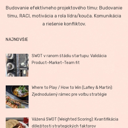
on
Budovanie efektívneho projektového tímu: Budovanie
tímu, RACI, motivácia a rola lídra/kouča. Komunikácia
a riešenie konfliktov.
NAJNOVŠIE
SWOT v ranom štádiu startupu: Validácia
Product–Market–Team fit
Where to Play / How to Win (Lafley & Martin):
Zjednodušený rámec pre voľbu stratégie
Vážená SWOT (Weighted Scoring): Kvantifikácia
dôležitosti strategických faktorov