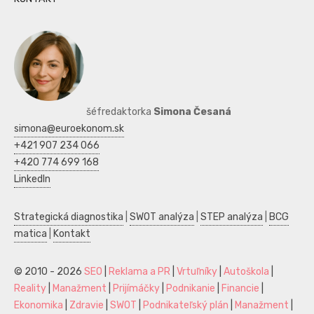
šéfredaktorka
Simona Česaná
simona@euroekonom.sk
+421 907 234 066
+420 774 699 168
LinkedIn
Strategická diagnostika
|
SWOT analýza
|
STEP analýza
|
BCG
matica
|
Kontakt
© 2010 - 2026
SEO
|
Reklama a PR
|
Vrtuľníky
|
Autoškola
|
Reality
|
Manažment
|
Prijímáčky
|
Podnikanie
|
Financie
|
Ekonomika
|
Zdravie
|
SWOT
|
Podnikateľský plán
|
Manažment
|