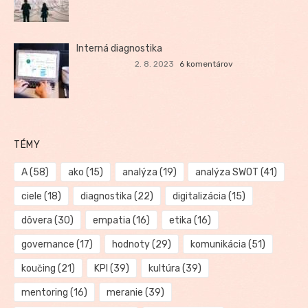
Interná diagnostika
2. 8. 2023
6 komentárov
TÉMY
A
(58)
ako
(15)
analýza
(19)
analýza SWOT
(41)
ciele
(18)
diagnostika
(22)
digitalizácia
(15)
dôvera
(30)
empatia
(16)
etika
(16)
governance
(17)
hodnoty
(29)
komunikácia
(51)
koučing
(21)
KPI
(39)
kultúra
(39)
mentoring
(16)
meranie
(39)