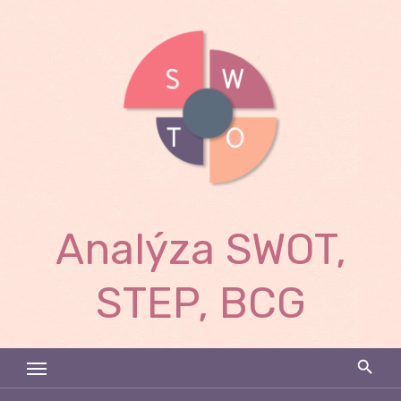
Skip
to
content
Analýza SWOT,
STEP, BCG