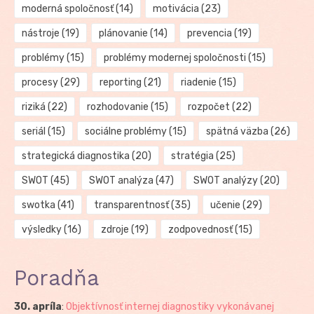
moderná spoločnosť
(14)
motivácia
(23)
nástroje
(19)
plánovanie
(14)
prevencia
(19)
problémy
(15)
problémy modernej spoločnosti
(15)
procesy
(29)
reporting
(21)
riadenie
(15)
riziká
(22)
rozhodovanie
(15)
rozpočet
(22)
seriál
(15)
sociálne problémy
(15)
spätná väzba
(26)
strategická diagnostika
(20)
stratégia
(25)
SWOT
(45)
SWOT analýza
(47)
SWOT analýzy
(20)
swotka
(41)
transparentnosť
(35)
učenie
(29)
výsledky
(16)
zdroje
(19)
zodpovednosť
(15)
Poradňa
30. apríla
:
Objektívnosť internej diagnostiky vykonávanej