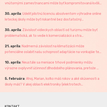
vnútornými zamestnancami môže byť kompromitovaná kvôli...
30. apríla
:
Udeliť pilotnú licenciu absolventom výhradne online
leteckej školy môže byť riskantné bez dostatočný...
30. apríla
:
Závislosť vidieckych oblastí od turizmu môže byť
problematická, ak to vedie k komercializácii a stra...
21. apríla
:
Nadmerná závislosť na klimatizácii môže
potenciálne oslabiť našu schopnosť adaptácie na vonkajšie te...
10. apríla
:
Neustále sa meniace trhové podmienky môžu
výrazne ovplyvniť účinnosť dlhodobého plánovania, pretože ...
5. februára
:
Ahoj, Marian, koľko máš rokov a aké skúsenosti a
školy máš? V akej oblasti elektroniky (elektrotech...
KONTAKT