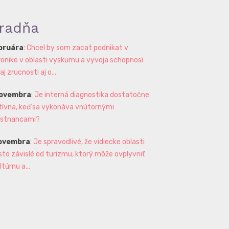
radňa
ebruára
:
Chcel by som zacat podnikat v
ronike v oblasti vyskumu a vyvoja schopnosi
 zrucnosti aj o...
novembra
:
Je interná diagnostika dostatočne
tívna, keď sa vykonáva vnútornými
stnancami?
novembra
:
Je spravodlivé, že vidiecke oblasti
sto závislé od turizmu, ktorý môže ovplyvniť
ltúrnu a...