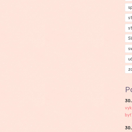
s
s
s
S
s
u
z
P
30.
vyk
byť
30.