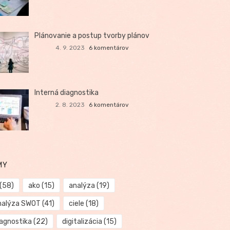
Plánovanie a postup tvorby plánov
4. 9. 2023
6 komentárov
Interná diagnostika
2. 8. 2023
6 komentárov
MY
(58)
ako
(15)
analýza
(19)
nalýza SWOT
(41)
ciele
(18)
iagnostika
(22)
digitalizácia
(15)