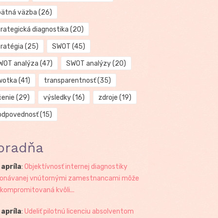
pätná väzba
(26)
trategická diagnostika
(20)
tratégia
(25)
SWOT
(45)
WOT analýza
(47)
SWOT analýzy
(20)
wotka
(41)
transparentnosť
(35)
čenie
(29)
výsledky
(16)
zdroje
(19)
odpovednosť
(15)
oradňa
 apríla
:
Objektívnosť internej diagnostiky
onávanej vnútornými zamestnancami môže
 kompromitovaná kvôli...
 apríla
:
Udeliť pilotnú licenciu absolventom