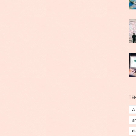
TÉ
A
a
d