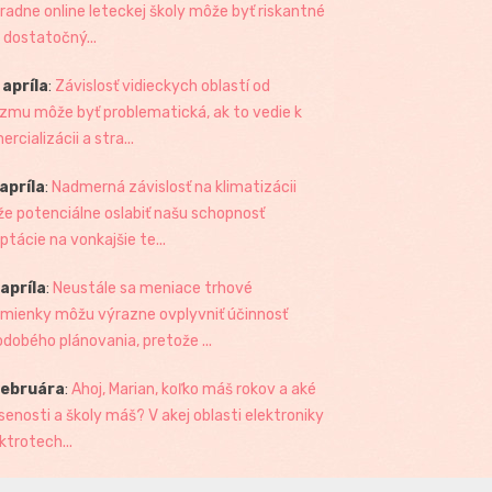
radne online leteckej školy môže byť riskantné
 dostatočný...
 apríla
:
Závislosť vidieckych oblastí od
izmu môže byť problematická, ak to vedie k
rcializácii a stra...
 apríla
:
Nadmerná závislosť na klimatizácii
e potenciálne oslabiť našu schopnosť
ptácie na vonkajšie te...
 apríla
:
Neustále sa meniace trhové
mienky môžu výrazne ovplyvniť účinnosť
odobého plánovania, pretože ...
februára
:
Ahoj, Marian, koľko máš rokov a aké
senosti a školy máš? V akej oblasti elektroniky
ktrotech...