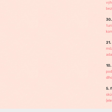
výh
bez
30.
tur
kome
21.
môž
ada
10.
pod
dlh
5. 
skú
(ele