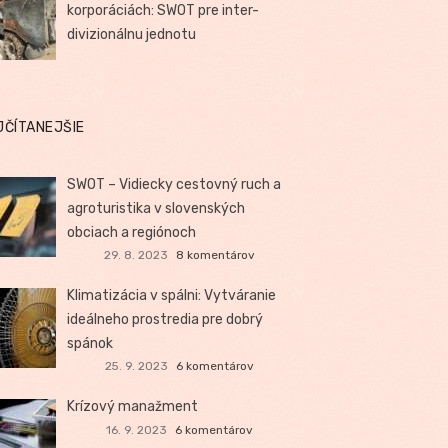
korporáciách: SWOT pre inter-
divizionálnu jednotu
JČÍTANEJŠIE
SWOT – Vidiecky cestovný ruch a
agroturistika v slovenských
obciach a regiónoch
29. 8. 2023
8 komentárov
Klimatizácia v spálni: Vytváranie
ideálneho prostredia pre dobrý
spánok
25. 9. 2023
6 komentárov
Krízový manažment
16. 9. 2023
6 komentárov