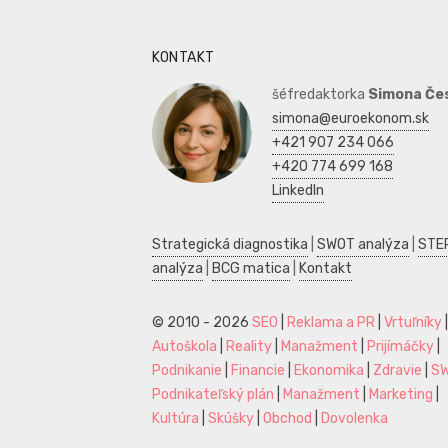
KONTAKT
šéfredaktorka
Simona Če
simona@euroekonom.sk
+421 907 234 066
+420 774 699 168
LinkedIn
Strategická diagnostika
|
SWOT analýza
|
STE
analýza
|
BCG matica
|
Kontakt
© 2010 - 2026
SEO
|
Reklama a PR
|
Vrtuľníky
|
Autoškola
|
Reality
|
Manažment
|
Prijímáčky
|
Podnikanie
|
Financie
|
Ekonomika
|
Zdravie
|
S
Podnikateľský plán
|
Manažment
|
Marketing
|
Kultúra
|
Skúšky
|
Obchod
|
Dovolenka