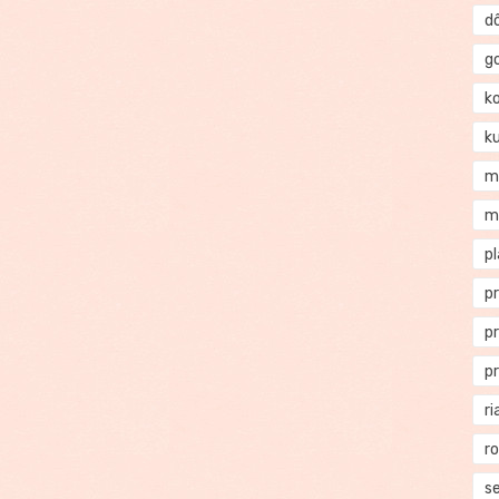
d
g
k
k
m
m
p
p
p
p
ri
r
se