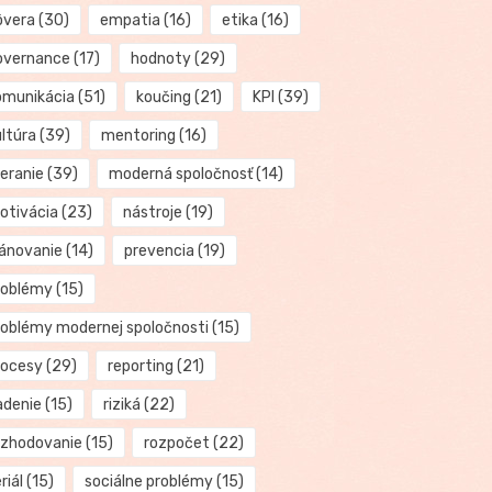
ôvera
(30)
empatia
(16)
etika
(16)
overnance
(17)
hodnoty
(29)
omunikácia
(51)
koučing
(21)
KPI
(39)
ultúra
(39)
mentoring
(16)
eranie
(39)
moderná spoločnosť
(14)
otivácia
(23)
nástroje
(19)
lánovanie
(14)
prevencia
(19)
roblémy
(15)
roblémy modernej spoločnosti
(15)
rocesy
(29)
reporting
(21)
adenie
(15)
riziká
(22)
ozhodovanie
(15)
rozpočet
(22)
riál
(15)
sociálne problémy
(15)