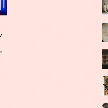
v
a
a