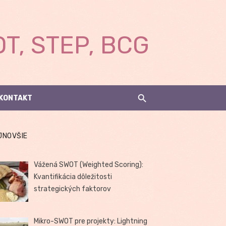
T, STEP, BCG
KONTAKT
JNOVŠIE
Vážená SWOT (Weighted Scoring):
Kvantifikácia dôležitosti
strategických faktorov
Mikro-SWOT pre projekty: Lightning