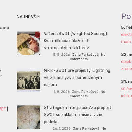
Po
NAJNOVŠIE
5. f
saná
Vážená SWOT (Weighted Scoring):
elekt
Kvantifikácia dôležitosti
mam aj
strategických faktorov
22. 
5. 8. 2026
Jana Farkašová
No
comments
objek
zame
Mikro-SWOT pre projekty: Lightning
P
verzia analýzy s obmedzeným
21. 
časom
sú ča
1. 8. 2026
Jana Farkašová
No
ich ku
comments
Strategická integrácia: Ako prepojiť
WOT
|
SWOT so základmi misie a vízie
podniku
26. 7. 2026
Jana Farkašová
No