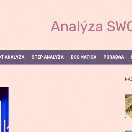
Analýza SWO
T ANALÝZA
STEP ANALÝZA
BCG MATICA
PORADŇA
NA