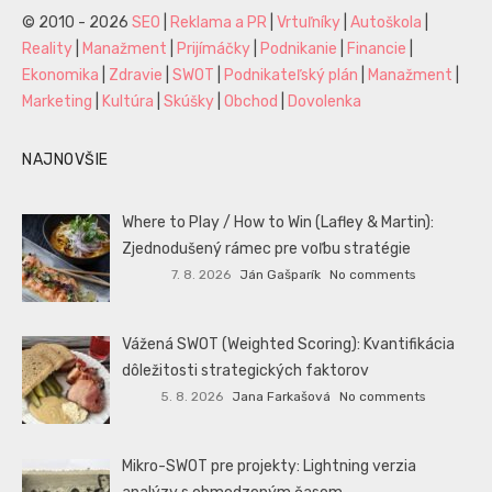
© 2010 - 2026
SEO
|
Reklama a PR
|
Vrtuľníky
|
Autoškola
|
Reality
|
Manažment
|
Prijímáčky
|
Podnikanie
|
Financie
|
Ekonomika
|
Zdravie
|
SWOT
|
Podnikateľský plán
|
Manažment
|
Marketing
|
Kultúra
|
Skúšky
|
Obchod
|
Dovolenka
NAJNOVŠIE
Where to Play / How to Win (Lafley & Martin):
Zjednodušený rámec pre voľbu stratégie
7. 8. 2026
Ján Gašparík
No comments
Vážená SWOT (Weighted Scoring): Kvantifikácia
dôležitosti strategických faktorov
5. 8. 2026
Jana Farkašová
No comments
Mikro-SWOT pre projekty: Lightning verzia