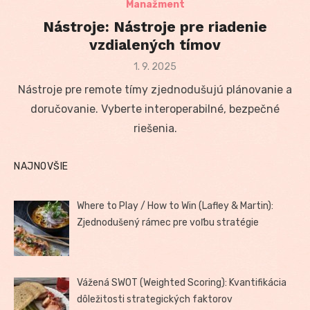
Manažment
Nástroje: Nástroje pre riadenie
vzdialených tímov
Posted
1. 9. 2025
on
Nástroje pre remote tímy zjednodušujú plánovanie a
doručovanie. Vyberte interoperabilné, bezpečné
riešenia.
NAJNOVŠIE
Where to Play / How to Win (Lafley & Martin):
Zjednodušený rámec pre voľbu stratégie
Vážená SWOT (Weighted Scoring): Kvantifikácia
dôležitosti strategických faktorov