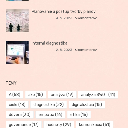
Plánovanie a postup tvorby plánov
4. 9. 2023
6 komentárov
Interná diagnostika
2. 8. 2023
6 komentárov
TÉMY
A
(58)
ako
(15)
analýza
(19)
analýza SWOT
(41)
ciele
(18)
diagnostika
(22)
digitalizácia
(15)
dôvera
(30)
empatia
(16)
etika
(16)
governance
(17)
hodnoty
(29)
komunikácia
(51)