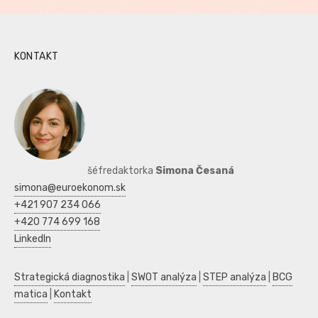
KONTAKT
šéfredaktorka
Simona Česaná
simona@euroekonom.sk
+421 907 234 066
+420 774 699 168
LinkedIn
Strategická diagnostika
|
SWOT analýza
|
STEP analýza
|
BCG
matica
|
Kontakt