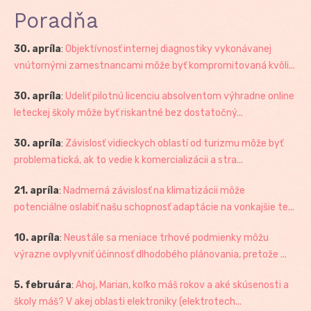
Poradňa
30. apríla
:
Objektívnosť internej diagnostiky vykonávanej
vnútornými zamestnancami môže byť kompromitovaná kvôli...
30. apríla
:
Udeliť pilotnú licenciu absolventom výhradne online
leteckej školy môže byť riskantné bez dostatočný...
30. apríla
:
Závislosť vidieckych oblastí od turizmu môže byť
problematická, ak to vedie k komercializácii a stra...
21. apríla
:
Nadmerná závislosť na klimatizácii môže
potenciálne oslabiť našu schopnosť adaptácie na vonkajšie te...
10. apríla
:
Neustále sa meniace trhové podmienky môžu
výrazne ovplyvniť účinnosť dlhodobého plánovania, pretože ...
5. februára
:
Ahoj, Marian, koľko máš rokov a aké skúsenosti a
školy máš? V akej oblasti elektroniky (elektrotech...