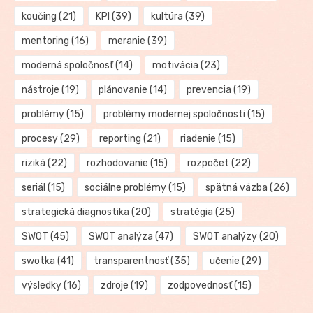
koučing
(21)
KPI
(39)
kultúra
(39)
mentoring
(16)
meranie
(39)
moderná spoločnosť
(14)
motivácia
(23)
nástroje
(19)
plánovanie
(14)
prevencia
(19)
problémy
(15)
problémy modernej spoločnosti
(15)
procesy
(29)
reporting
(21)
riadenie
(15)
riziká
(22)
rozhodovanie
(15)
rozpočet
(22)
seriál
(15)
sociálne problémy
(15)
spätná väzba
(26)
strategická diagnostika
(20)
stratégia
(25)
SWOT
(45)
SWOT analýza
(47)
SWOT analýzy
(20)
swotka
(41)
transparentnosť
(35)
učenie
(29)
výsledky
(16)
zdroje
(19)
zodpovednosť
(15)