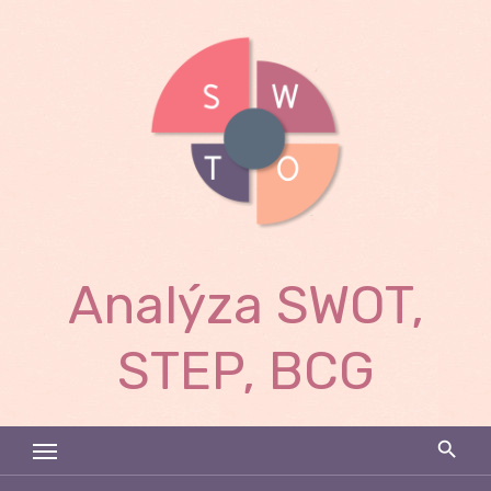
Skip
to
content
Analýza SWOT,
STEP, BCG