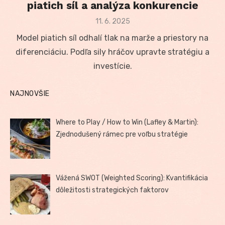
piatich síl a analýza konkurencie
Posted
11. 6. 2025
on
Model piatich síl odhalí tlak na marže a priestory na
diferenciáciu. Podľa sily hráčov upravte stratégiu a
investície.
NAJNOVŠIE
Where to Play / How to Win (Lafley & Martin):
Zjednodušený rámec pre voľbu stratégie
Vážená SWOT (Weighted Scoring): Kvantifikácia
dôležitosti strategických faktorov