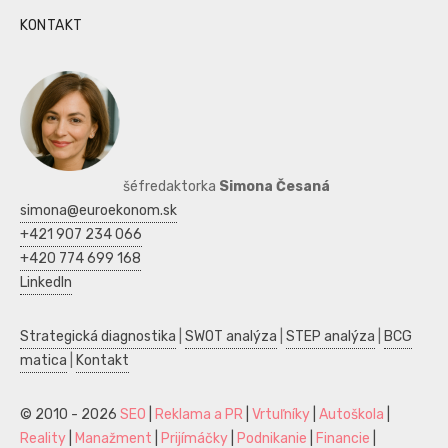
KONTAKT
šéfredaktorka
Simona Česaná
simona@euroekonom.sk
+421 907 234 066
+420 774 699 168
LinkedIn
Strategická diagnostika
|
SWOT analýza
|
STEP analýza
|
BCG
matica
|
Kontakt
© 2010 - 2026
SEO
|
Reklama a PR
|
Vrtuľníky
|
Autoškola
|
Reality
|
Manažment
|
Prijímáčky
|
Podnikanie
|
Financie
|