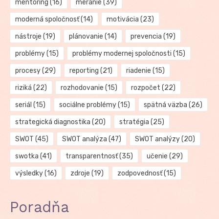
mentoring
(16)
meranie
(39)
moderná spoločnosť
(14)
motivácia
(23)
nástroje
(19)
plánovanie
(14)
prevencia
(19)
problémy
(15)
problémy modernej spoločnosti
(15)
procesy
(29)
reporting
(21)
riadenie
(15)
riziká
(22)
rozhodovanie
(15)
rozpočet
(22)
seriál
(15)
sociálne problémy
(15)
spätná väzba
(26)
strategická diagnostika
(20)
stratégia
(25)
SWOT
(45)
SWOT analýza
(47)
SWOT analýzy
(20)
swotka
(41)
transparentnosť
(35)
učenie
(29)
výsledky
(16)
zdroje
(19)
zodpovednosť
(15)
Poradňa