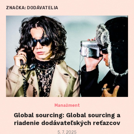
ZNAČKA:
DODÁVATELIA
Manažment
Global sourcing: Global sourcing a
riadenie dodávateľských reťazcov
Posted
5. 7. 2025