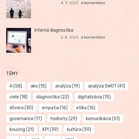
4. 9. 2023
6 komentárov
Interná diagnostika
2. 8. 2023
6 komentárov
TÉMY
A
(58)
ako
(15)
analýza
(19)
analýza SWOT
(41)
ciele
(18)
diagnostika
(22)
digitalizácia
(15)
dôvera
(30)
empatia
(16)
etika
(16)
governance
(17)
hodnoty
(29)
komunikácia
(51)
koučing
(21)
KPI
(39)
kultúra
(39)