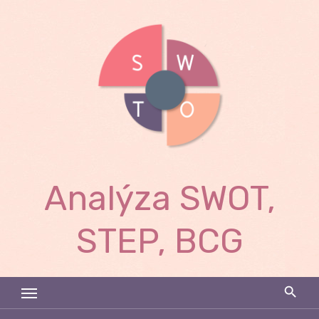
Skip
to
content
Analýza SWOT,
STEP, BCG