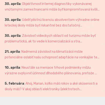
30. apríla
:
Objektívnosť internej diagnostiky vykonávanej
vnútornými zamestnancami môže byť kompromitovaná kvôli...
30. apríla
:
Udeliť pilotnú licenciu absolventom výhradne online
leteckej školy môže byť riskantné bez dostatočný...
30. apríla
:
Závislosť vidieckych oblastí od turizmu môže byť
problematická, ak to vedie k komercializácii a stra...
21. apríla
:
Nadmerná závislosť na klimatizácii môže
potenciálne oslabiť našu schopnosť adaptácie na vonkajšie te...
10. apríla
:
Neustále sa meniace trhové podmienky môžu
výrazne ovplyvniť účinnosť dlhodobého plánovania, pretože ...
5. februára
:
Ahoj, Marian, koľko máš rokov a aké skúsenosti a
školy máš? V akej oblasti elektroniky (elektrotech...