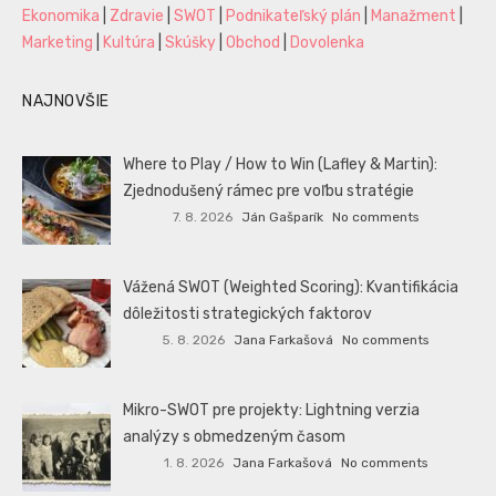
Ekonomika
|
Zdravie
|
SWOT
|
Podnikateľský plán
|
Manažment
|
Marketing
|
Kultúra
|
Skúšky
|
Obchod
|
Dovolenka
NAJNOVŠIE
Where to Play / How to Win (Lafley & Martin):
Zjednodušený rámec pre voľbu stratégie
7. 8. 2026
Ján Gašparík
No comments
Vážená SWOT (Weighted Scoring): Kvantifikácia
dôležitosti strategických faktorov
5. 8. 2026
Jana Farkašová
No comments
Mikro-SWOT pre projekty: Lightning verzia
analýzy s obmedzeným časom
1. 8. 2026
Jana Farkašová
No comments