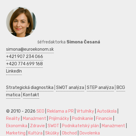
šéfredaktorka
Simona Česaná
simona@euroekonom.sk
+421 907 234 066
+420 774 699 168
LinkedIn
Strategická diagnostika
|
SWOT analýza
|
STEP analýza
|
BCG
matica
|
Kontakt
© 2010 - 2026
SEO
|
Reklama a PR
|
Vrtuľníky
|
Autoškola
|
Reality
|
Manažment
|
Prijímáčky
|
Podnikanie
|
Financie
|
Ekonomika
|
Zdravie
|
SWOT
|
Podnikateľský plán
|
Manažment
|
Marketing
|
Kultúra
|
Skúšky
|
Obchod
|
Dovolenka