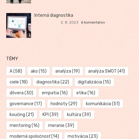
Interná diagnostika
2. 8. 2023
6 komentárov
TÉMY
A
(58)
ako
(15)
analýza
(19)
analýza SWOT
(41)
ciele
(18)
diagnostika
(22)
digitalizácia
(15)
dôvera
(30)
empatia
(16)
etika
(16)
governance
(17)
hodnoty
(29)
komunikácia
(51)
koučing
(21)
KPI
(39)
kultúra
(39)
mentoring
(16)
meranie
(39)
moderná spoločnosť
(14)
motivácia
(23)