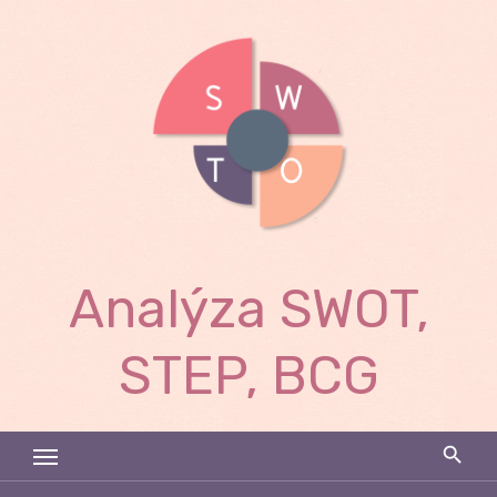
Skip
to
content
Analýza SWOT,
STEP, BCG