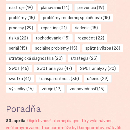
nástroje
(19)
plánovanie
(14)
prevencia
(19)
problémy
(15)
problémy modernej spoločnosti
(15)
procesy
(29)
reporting
(21)
riadenie
(15)
riziká
(22)
rozhodovanie
(15)
rozpočet
(22)
seriál
(15)
sociálne problémy
(15)
spätná väzba
(26)
strategická diagnostika
(20)
stratégia
(25)
SWOT
(45)
SWOT analýza
(47)
SWOT analýzy
(20)
swotka
(41)
transparentnosť
(35)
učenie
(29)
výsledky
(16)
zdroje
(19)
zodpovednosť
(15)
Poradňa
30. apríla
:
Objektívnosť internej diagnostiky vykonávanej
vnútornými zamestnancami môže byť kompromitovaná kvôli...