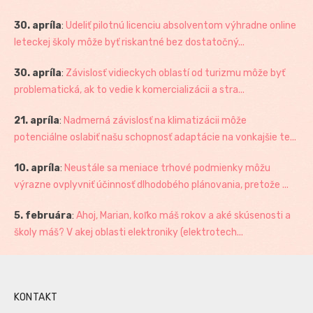
30. apríla
:
Udeliť pilotnú licenciu absolventom výhradne online
leteckej školy môže byť riskantné bez dostatočný...
30. apríla
:
Závislosť vidieckych oblastí od turizmu môže byť
problematická, ak to vedie k komercializácii a stra...
21. apríla
:
Nadmerná závislosť na klimatizácii môže
potenciálne oslabiť našu schopnosť adaptácie na vonkajšie te...
10. apríla
:
Neustále sa meniace trhové podmienky môžu
výrazne ovplyvniť účinnosť dlhodobého plánovania, pretože ...
5. februára
:
Ahoj, Marian, koľko máš rokov a aké skúsenosti a
školy máš? V akej oblasti elektroniky (elektrotech...
KONTAKT