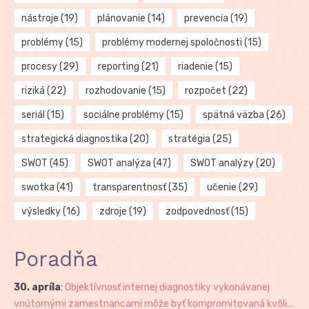
nástroje
(19)
plánovanie
(14)
prevencia
(19)
problémy
(15)
problémy modernej spoločnosti
(15)
procesy
(29)
reporting
(21)
riadenie
(15)
riziká
(22)
rozhodovanie
(15)
rozpočet
(22)
seriál
(15)
sociálne problémy
(15)
spätná väzba
(26)
strategická diagnostika
(20)
stratégia
(25)
SWOT
(45)
SWOT analýza
(47)
SWOT analýzy
(20)
swotka
(41)
transparentnosť
(35)
učenie
(29)
výsledky
(16)
zdroje
(19)
zodpovednosť
(15)
Poradňa
30. apríla
:
Objektívnosť internej diagnostiky vykonávanej
vnútornými zamestnancami môže byť kompromitovaná kvôli...