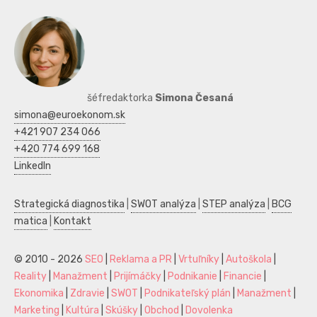
šéfredaktorka
Simona Česaná
simona@euroekonom.sk
+421 907 234 066
+420 774 699 168
LinkedIn
Strategická diagnostika
|
SWOT analýza
|
STEP analýza
|
BCG
matica
|
Kontakt
© 2010 - 2026
SEO
|
Reklama a PR
|
Vrtuľníky
|
Autoškola
|
Reality
|
Manažment
|
Prijímáčky
|
Podnikanie
|
Financie
|
Ekonomika
|
Zdravie
|
SWOT
|
Podnikateľský plán
|
Manažment
|
Marketing
|
Kultúra
|
Skúšky
|
Obchod
|
Dovolenka