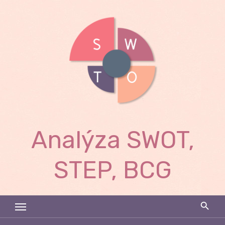
Skip
to
content
Analýza SWOT,
STEP, BCG