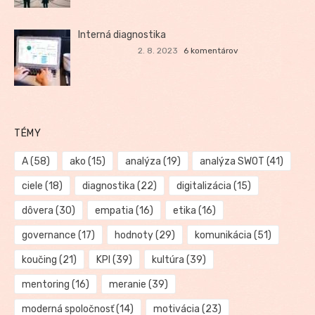
Interná diagnostika
2. 8. 2023
6 komentárov
TÉMY
A
(58)
ako
(15)
analýza
(19)
analýza SWOT
(41)
ciele
(18)
diagnostika
(22)
digitalizácia
(15)
dôvera
(30)
empatia
(16)
etika
(16)
governance
(17)
hodnoty
(29)
komunikácia
(51)
koučing
(21)
KPI
(39)
kultúra
(39)
mentoring
(16)
meranie
(39)
moderná spoločnosť
(14)
motivácia
(23)