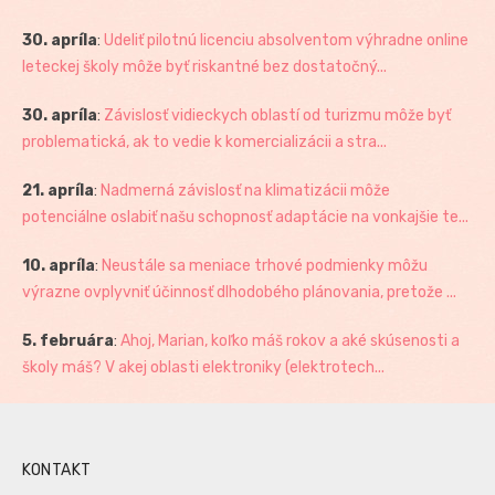
30. apríla
:
Udeliť pilotnú licenciu absolventom výhradne online
leteckej školy môže byť riskantné bez dostatočný...
30. apríla
:
Závislosť vidieckych oblastí od turizmu môže byť
problematická, ak to vedie k komercializácii a stra...
21. apríla
:
Nadmerná závislosť na klimatizácii môže
potenciálne oslabiť našu schopnosť adaptácie na vonkajšie te...
10. apríla
:
Neustále sa meniace trhové podmienky môžu
výrazne ovplyvniť účinnosť dlhodobého plánovania, pretože ...
5. februára
:
Ahoj, Marian, koľko máš rokov a aké skúsenosti a
školy máš? V akej oblasti elektroniky (elektrotech...
KONTAKT