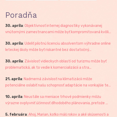
Poradňa
30. apríla
:
Objektívnosť internej diagnostiky vykonávanej
vnútornými zamestnancami môže byť kompromitovaná kvôli...
30. apríla
:
Udeliť pilotnú licenciu absolventom výhradne online
leteckej školy môže byť riskantné bez dostatočný...
30. apríla
:
Závislosť vidieckych oblastí od turizmu môže byť
problematická, ak to vedie k komercializácii a stra...
21. apríla
:
Nadmerná závislosť na klimatizácii môže
potenciálne oslabiť našu schopnosť adaptácie na vonkajšie te...
10. apríla
:
Neustále sa meniace trhové podmienky môžu
výrazne ovplyvniť účinnosť dlhodobého plánovania, pretože ...
5. februára
:
Ahoj, Marian, koľko máš rokov a aké skúsenosti a