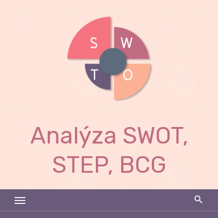
Skip
to
content
Analýza SWOT,
STEP, BCG