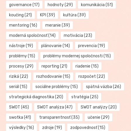
governance
(17)
hodnoty
(29)
komunikácia
(51)
koučing
(21)
KPI
(39)
kultúra
(39)
mentoring
(16)
meranie
(39)
moderná spoločnosť
(14)
motivácia
(23)
nástroje
(19)
plánovanie
(14)
prevencia
(19)
problémy
(15)
problémy modernej spoločnosti
(15)
procesy
(29)
reporting
(21)
riadenie
(15)
riziká
(22)
rozhodovanie
(15)
rozpočet
(22)
seriál
(15)
sociálne problémy
(15)
spätná väzba
(26)
strategická diagnostika
(20)
stratégia
(25)
SWOT
(45)
SWOT analýza
(47)
SWOT analýzy
(20)
swotka
(41)
transparentnosť
(35)
učenie
(29)
výsledky
(16)
zdroje
(19)
zodpovednosť
(15)