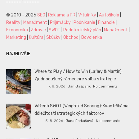
© 2010 - 2026
SEO
|
Reklama a PR
|
Vrtuľníky
|
Autoškola
|
Reality
|
Manažment
|
Prijímáčky
|
Podnikanie
|
Financie
|
Ekonomika
|
Zdravie
|
SWOT
|
Podnikateľský plán
|
Manažment
|
Marketing
|
Kultúra
|
Skúšky
|
Obchod
|
Dovolenka
NAJNOVŠIE
Where to Play / How to Win (Lafley & Martin):
Zjednodušený rámec pre voľbu stratégie
7. 8. 2026
Ján Gašparík
No comments
Vážená SWOT (Weighted Scoring): Kvantifikácia
dôležitosti strategických faktorov
5. 8. 2026
Jana Farkašová
No comments