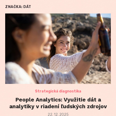
ZNAČKA:
DÁT
Strategická diagnostika
People Analytics: Využitie dát a
analytiky v riadení ľudských zdrojov
Posted
22. 12. 2025