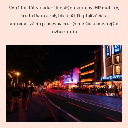
on
Využitie dát v riadení ľudských zdrojov: HR metriky,
prediktívna analytika a AI. Digitalizácia a
automatizácia procesov pre rýchlejšie a presnejšie
rozhodnutia.