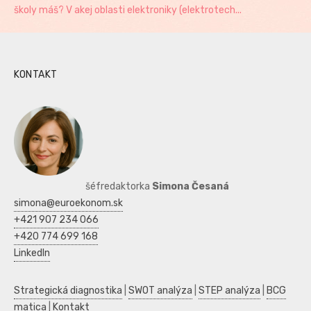
školy máš? V akej oblasti elektroniky (elektrotech...
KONTAKT
šéfredaktorka
Simona Česaná
simona@euroekonom.sk
+421 907 234 066
+420 774 699 168
LinkedIn
Strategická diagnostika
|
SWOT analýza
|
STEP analýza
|
BCG
matica
|
Kontakt