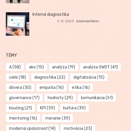
Interná diagnostika
2. 8. 2023
6 komentárov
TÉMY
A
(58)
ako
(15)
analýza
(19)
analýza SWOT
(41)
ciele
(18)
diagnostika
(22)
digitalizácia
(15)
dôvera
(30)
empatia
(16)
etika
(16)
governance
(17)
hodnoty
(29)
komunikácia
(51)
koučing
(21)
KPI
(39)
kultúra
(39)
mentoring
(16)
meranie
(39)
moderná spoločnosť
(14)
motivácia
(23)