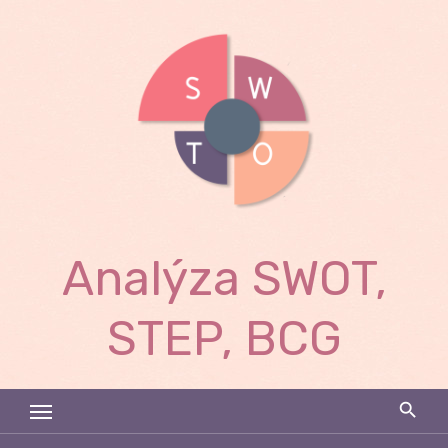
Skip
to
content
Analýza SWOT,
STEP, BCG