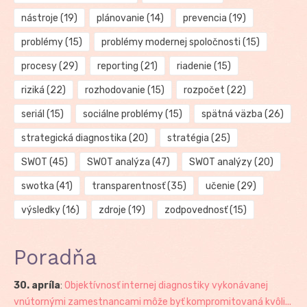
nástroje
(19)
plánovanie
(14)
prevencia
(19)
problémy
(15)
problémy modernej spoločnosti
(15)
procesy
(29)
reporting
(21)
riadenie
(15)
riziká
(22)
rozhodovanie
(15)
rozpočet
(22)
seriál
(15)
sociálne problémy
(15)
spätná väzba
(26)
strategická diagnostika
(20)
stratégia
(25)
SWOT
(45)
SWOT analýza
(47)
SWOT analýzy
(20)
swotka
(41)
transparentnosť
(35)
učenie
(29)
výsledky
(16)
zdroje
(19)
zodpovednosť
(15)
Poradňa
30. apríla
:
Objektívnosť internej diagnostiky vykonávanej
vnútornými zamestnancami môže byť kompromitovaná kvôli...