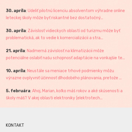
30. apríla
:
Udeliť pilotnú licenciu absolventom výhradne online
leteckej školy môže byť riskantné bez dostatočný...
30. apríla
:
Závislosť vidieckych oblastí od turizmu môže byť
problematická, ak to vedie k komercializácii a stra...
21. apríla
:
Nadmerná závislosť na klimatizácii môže
potenciálne oslabiť našu schopnosť adaptácie na vonkajšie te...
10. apríla
:
Neustále sa meniace trhové podmienky môžu
výrazne ovplyvniť účinnosť dlhodobého plánovania, pretože ...
5. februára
:
Ahoj, Marian, koľko máš rokov a aké skúsenosti a
školy máš? V akej oblasti elektroniky (elektrotech...
KONTAKT