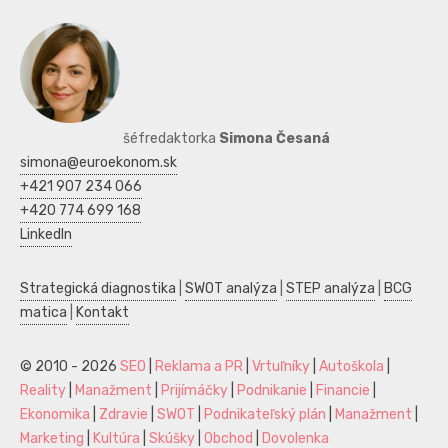
šéfredaktorka
Simona Česaná
simona@euroekonom.sk
+421 907 234 066
+420 774 699 168
LinkedIn
Strategická diagnostika
|
SWOT analýza
|
STEP analýza
|
BCG
matica
|
Kontakt
© 2010 - 2026
SEO
|
Reklama a PR
|
Vrtuľníky
|
Autoškola
|
Reality
|
Manažment
|
Prijímáčky
|
Podnikanie
|
Financie
|
Ekonomika
|
Zdravie
|
SWOT
|
Podnikateľský plán
|
Manažment
|
Marketing
|
Kultúra
|
Skúšky
|
Obchod
|
Dovolenka