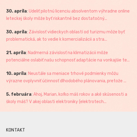
30. apríla
:
Udeliť pilotnú licenciu absolventom výhradne online
leteckej školy môže byť riskantné bez dostatočný...
30. apríla
:
Závislosť vidieckych oblastí od turizmu môže byť
problematická, ak to vedie k komercializácii a stra...
21. apríla
:
Nadmerná závislosť na klimatizácii môže
potenciálne oslabiť našu schopnosť adaptácie na vonkajšie te...
10. apríla
:
Neustále sa meniace trhové podmienky môžu
výrazne ovplyvniť účinnosť dlhodobého plánovania, pretože ...
5. februára
:
Ahoj, Marian, koľko máš rokov a aké skúsenosti a
školy máš? V akej oblasti elektroniky (elektrotech...
KONTAKT