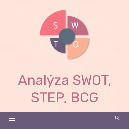
Skip
to
content
Analýza SWOT,
STEP, BCG