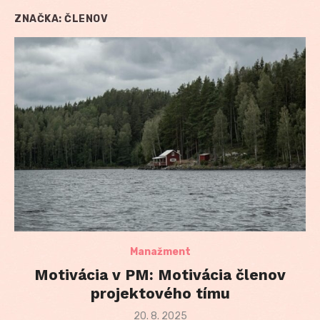
ZNAČKA:
ČLENOV
Manažment
Motivácia v PM: Motivácia členov
projektového tímu
Posted
20. 8. 2025