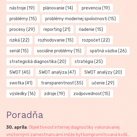
nástroje
(19)
plánovanie
(14)
prevencia
(19)
problémy
(15)
problémy modernej spoločnosti
(15)
procesy
(29)
reporting
(21)
riadenie
(15)
riziká
(22)
rozhodovanie
(15)
rozpočet
(22)
seriál
(15)
sociálne problémy
(15)
spätná väzba
(26)
strategická diagnostika
(20)
stratégia
(25)
SWOT
(45)
SWOT analýza
(47)
SWOT analýzy
(20)
swotka
(41)
transparentnosť
(35)
učenie
(29)
výsledky
(16)
zdroje
(19)
zodpovednosť
(15)
Poradňa
30. apríla
:
Objektívnosť internej diagnostiky vykonávanej
vnútornými zamestnancami môže byť kompromitovaná kvôli...