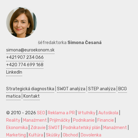
šéfredaktorka
Simona Česaná
simona@euroekonom.sk
+421 907 234 066
+420 774 699 168
LinkedIn
Strategická diagnostika
|
SWOT analýza
|
STEP analýza
|
BCG
matica
|
Kontakt
© 2010 - 2026
SEO
|
Reklama a PR
|
Vrtuľníky
|
Autoškola
|
Reality
|
Manažment
|
Prijímáčky
|
Podnikanie
|
Financie
|
Ekonomika
|
Zdravie
|
SWOT
|
Podnikateľský plán
|
Manažment
|
Marketing
|
Kultúra
|
Skúšky
|
Obchod
|
Dovolenka