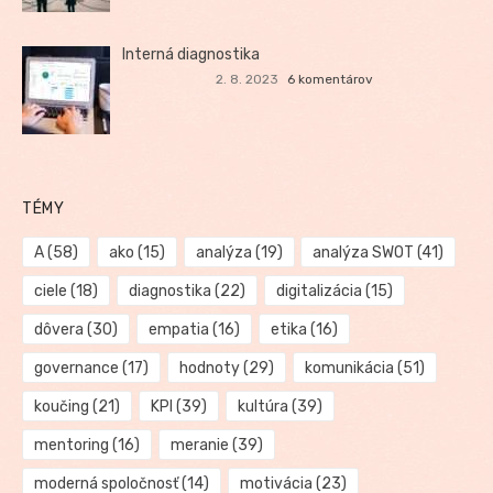
Interná diagnostika
2. 8. 2023
6 komentárov
TÉMY
A
(58)
ako
(15)
analýza
(19)
analýza SWOT
(41)
ciele
(18)
diagnostika
(22)
digitalizácia
(15)
dôvera
(30)
empatia
(16)
etika
(16)
governance
(17)
hodnoty
(29)
komunikácia
(51)
koučing
(21)
KPI
(39)
kultúra
(39)
mentoring
(16)
meranie
(39)
moderná spoločnosť
(14)
motivácia
(23)