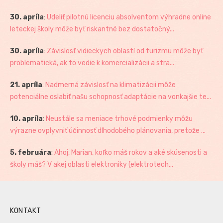
30. apríla
:
Udeliť pilotnú licenciu absolventom výhradne online
leteckej školy môže byť riskantné bez dostatočný...
30. apríla
:
Závislosť vidieckych oblastí od turizmu môže byť
problematická, ak to vedie k komercializácii a stra...
21. apríla
:
Nadmerná závislosť na klimatizácii môže
potenciálne oslabiť našu schopnosť adaptácie na vonkajšie te...
10. apríla
:
Neustále sa meniace trhové podmienky môžu
výrazne ovplyvniť účinnosť dlhodobého plánovania, pretože ...
5. februára
:
Ahoj, Marian, koľko máš rokov a aké skúsenosti a
školy máš? V akej oblasti elektroniky (elektrotech...
KONTAKT