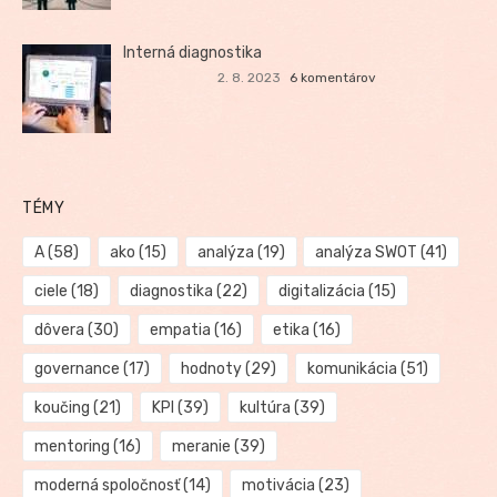
Interná diagnostika
2. 8. 2023
6 komentárov
TÉMY
A
(58)
ako
(15)
analýza
(19)
analýza SWOT
(41)
ciele
(18)
diagnostika
(22)
digitalizácia
(15)
dôvera
(30)
empatia
(16)
etika
(16)
governance
(17)
hodnoty
(29)
komunikácia
(51)
koučing
(21)
KPI
(39)
kultúra
(39)
mentoring
(16)
meranie
(39)
moderná spoločnosť
(14)
motivácia
(23)