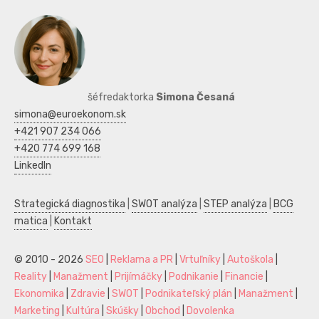
šéfredaktorka
Simona Česaná
simona@euroekonom.sk
+421 907 234 066
+420 774 699 168
LinkedIn
Strategická diagnostika
|
SWOT analýza
|
STEP analýza
|
BCG
matica
|
Kontakt
© 2010 - 2026
SEO
|
Reklama a PR
|
Vrtuľníky
|
Autoškola
|
Reality
|
Manažment
|
Prijímáčky
|
Podnikanie
|
Financie
|
Ekonomika
|
Zdravie
|
SWOT
|
Podnikateľský plán
|
Manažment
|
Marketing
|
Kultúra
|
Skúšky
|
Obchod
|
Dovolenka