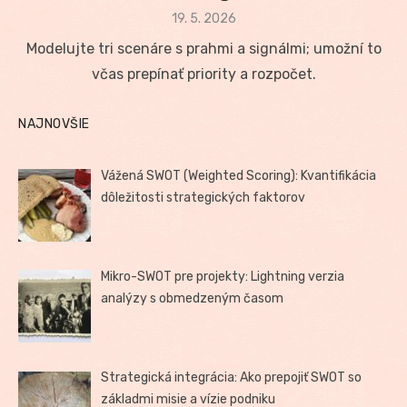
Posted
19. 5. 2026
on
Modelujte tri scenáre s prahmi a signálmi; umožní to
včas prepínať priority a rozpočet.
NAJNOVŠIE
Vážená SWOT (Weighted Scoring): Kvantifikácia
dôležitosti strategických faktorov
Mikro-SWOT pre projekty: Lightning verzia
analýzy s obmedzeným časom
Strategická integrácia: Ako prepojiť SWOT so
základmi misie a vízie podniku