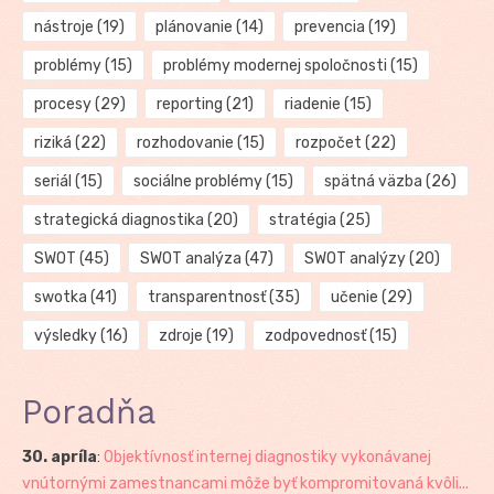
nástroje
(19)
plánovanie
(14)
prevencia
(19)
problémy
(15)
problémy modernej spoločnosti
(15)
procesy
(29)
reporting
(21)
riadenie
(15)
riziká
(22)
rozhodovanie
(15)
rozpočet
(22)
seriál
(15)
sociálne problémy
(15)
spätná väzba
(26)
strategická diagnostika
(20)
stratégia
(25)
SWOT
(45)
SWOT analýza
(47)
SWOT analýzy
(20)
swotka
(41)
transparentnosť
(35)
učenie
(29)
výsledky
(16)
zdroje
(19)
zodpovednosť
(15)
Poradňa
30. apríla
:
Objektívnosť internej diagnostiky vykonávanej
vnútornými zamestnancami môže byť kompromitovaná kvôli...