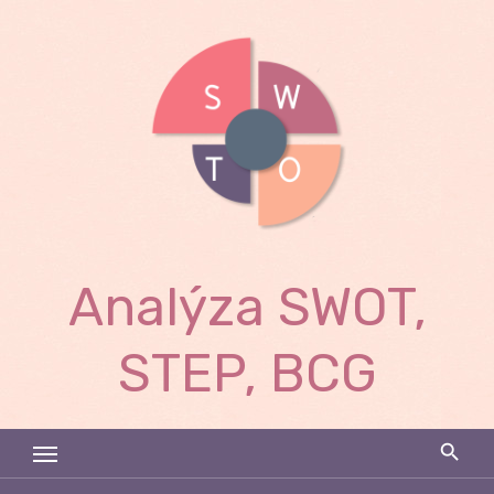
Skip
to
content
Analýza SWOT,
STEP, BCG