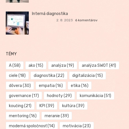
Interná diagnostika
2. 8. 2023
6 komentárov
TÉMY
A
(58)
ako
(15)
analýza
(19)
analýza SWOT
(41)
ciele
(18)
diagnostika
(22)
digitalizácia
(15)
dôvera
(30)
empatia
(16)
etika
(16)
governance
(17)
hodnoty
(29)
komunikácia
(51)
koučing
(21)
KPI
(39)
kultúra
(39)
mentoring
(16)
meranie
(39)
moderná spoločnosť
(14)
motivácia
(23)