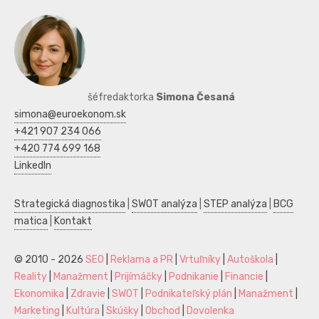
šéfredaktorka
Simona Česaná
simona@euroekonom.sk
+421 907 234 066
+420 774 699 168
LinkedIn
Strategická diagnostika
|
SWOT analýza
|
STEP analýza
|
BCG
matica
|
Kontakt
© 2010 - 2026
SEO
|
Reklama a PR
|
Vrtuľníky
|
Autoškola
|
Reality
|
Manažment
|
Prijímáčky
|
Podnikanie
|
Financie
|
Ekonomika
|
Zdravie
|
SWOT
|
Podnikateľský plán
|
Manažment
|
Marketing
|
Kultúra
|
Skúšky
|
Obchod
|
Dovolenka