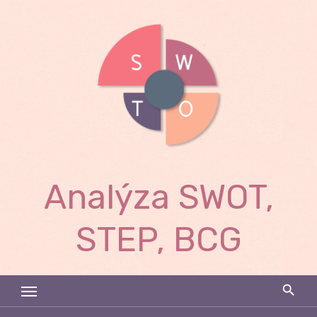
Skip
to
content
Analýza SWOT,
STEP, BCG