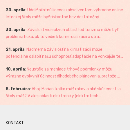
30. apríla
:
Udeliť pilotnú licenciu absolventom výhradne online
leteckej školy môže byť riskantné bez dostatočný...
30. apríla
:
Závislosť vidieckych oblastí od turizmu môže byť
problematická, ak to vedie k komercializácii a stra...
21. apríla
:
Nadmerná závislosť na klimatizácii môže
potenciálne oslabiť našu schopnosť adaptácie na vonkajšie te...
10. apríla
:
Neustále sa meniace trhové podmienky môžu
výrazne ovplyvniť účinnosť dlhodobého plánovania, pretože ...
5. februára
:
Ahoj, Marian, koľko máš rokov a aké skúsenosti a
školy máš? V akej oblasti elektroniky (elektrotech...
KONTAKT