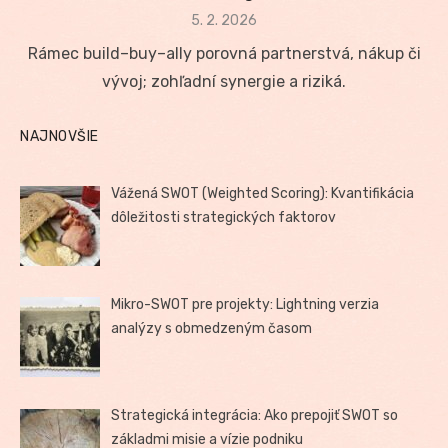
Posted
5. 2. 2026
on
Rámec build–buy–ally porovná partnerstvá, nákup či
vývoj; zohľadní synergie a riziká.
NAJNOVŠIE
Vážená SWOT (Weighted Scoring): Kvantifikácia
dôležitosti strategických faktorov
Mikro-SWOT pre projekty: Lightning verzia
analýzy s obmedzeným časom
Strategická integrácia: Ako prepojiť SWOT so
základmi misie a vízie podniku