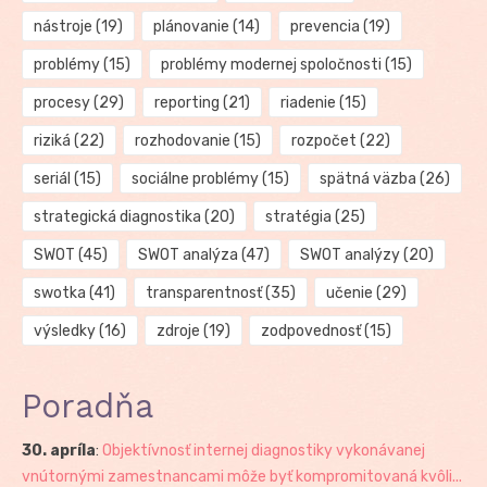
nástroje
(19)
plánovanie
(14)
prevencia
(19)
problémy
(15)
problémy modernej spoločnosti
(15)
procesy
(29)
reporting
(21)
riadenie
(15)
riziká
(22)
rozhodovanie
(15)
rozpočet
(22)
seriál
(15)
sociálne problémy
(15)
spätná väzba
(26)
strategická diagnostika
(20)
stratégia
(25)
SWOT
(45)
SWOT analýza
(47)
SWOT analýzy
(20)
swotka
(41)
transparentnosť
(35)
učenie
(29)
výsledky
(16)
zdroje
(19)
zodpovednosť
(15)
Poradňa
30. apríla
:
Objektívnosť internej diagnostiky vykonávanej
vnútornými zamestnancami môže byť kompromitovaná kvôli...