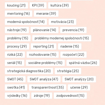
koučing
(21)
KPI
(39)
kultúra
(39)
mentoring
(16)
meranie
(39)
moderná spoločnosť
(14)
motivácia
(23)
nástroje
(19)
plánovanie
(14)
prevencia
(19)
problémy
(15)
problémy modernej spoločnosti
(15)
procesy
(29)
reporting
(21)
riadenie
(15)
riziká
(22)
rozhodovanie
(15)
rozpočet
(22)
seriál
(15)
sociálne problémy
(15)
spätná väzba
(26)
strategická diagnostika
(20)
stratégia
(25)
SWOT
(45)
SWOT analýza
(47)
SWOT analýzy
(20)
swotka
(41)
transparentnosť
(35)
učenie
(29)
výsledky
(16)
zdroje
(19)
zodpovednosť
(15)