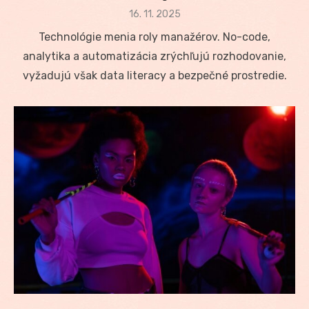
Posted
16. 11. 2025
on
Technológie menia roly manažérov. No-code,
analytika a automatizácia zrýchľujú rozhodovanie,
vyžadujú však data literacy a bezpečné prostredie.