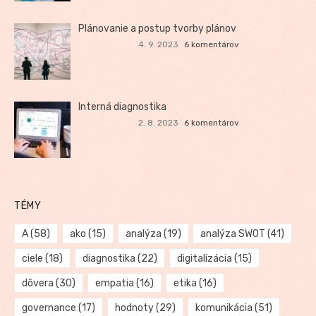
Plánovanie a postup tvorby plánov
4. 9. 2023
6 komentárov
Interná diagnostika
2. 8. 2023
6 komentárov
TÉMY
A
(58)
ako
(15)
analýza
(19)
analýza SWOT
(41)
ciele
(18)
diagnostika
(22)
digitalizácia
(15)
dôvera
(30)
empatia
(16)
etika
(16)
governance
(17)
hodnoty
(29)
komunikácia
(51)