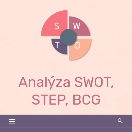
Skip
to
content
Analýza SWOT,
STEP, BCG