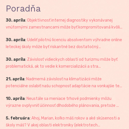
Poradňa
30. apríla
:
Objektívnosť internej diagnostiky vykonávanej
vnútornými zamestnancami môže byť kompromitovaná kvôli...
30. apríla
:
Udeliť pilotnú licenciu absolventom výhradne online
leteckej školy môže byť riskantné bez dostatočný...
30. apríla
:
Závislosť vidieckych oblastí od turizmu môže byť
problematická, ak to vedie k komercializácii a stra...
21. apríla
:
Nadmerná závislosť na klimatizácii môže
potenciálne oslabiť našu schopnosť adaptácie na vonkajšie te...
10. apríla
:
Neustále sa meniace trhové podmienky môžu
výrazne ovplyvniť účinnosť dlhodobého plánovania, pretože ...
5. februára
:
Ahoj, Marian, koľko máš rokov a aké skúsenosti a
školy máš? V akej oblasti elektroniky (elektrotech...