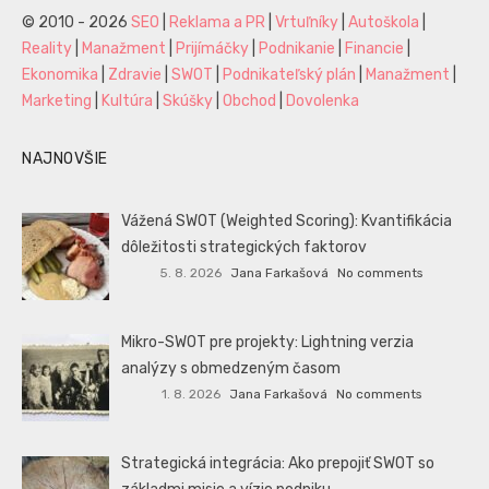
© 2010 - 2026
SEO
|
Reklama a PR
|
Vrtuľníky
|
Autoškola
|
Reality
|
Manažment
|
Prijímáčky
|
Podnikanie
|
Financie
|
Ekonomika
|
Zdravie
|
SWOT
|
Podnikateľský plán
|
Manažment
|
Marketing
|
Kultúra
|
Skúšky
|
Obchod
|
Dovolenka
NAJNOVŠIE
Vážená SWOT (Weighted Scoring): Kvantifikácia
dôležitosti strategických faktorov
5. 8. 2026
Jana Farkašová
No comments
Mikro-SWOT pre projekty: Lightning verzia
analýzy s obmedzeným časom
1. 8. 2026
Jana Farkašová
No comments
Strategická integrácia: Ako prepojiť SWOT so