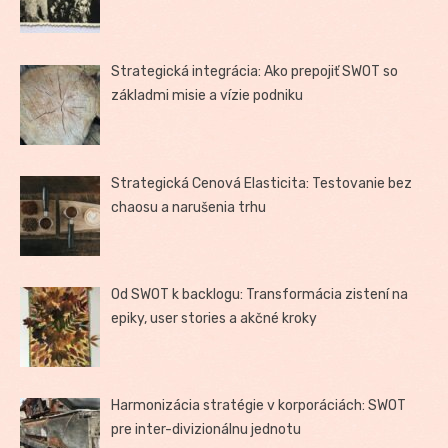
Strategická integrácia: Ako prepojiť SWOT so
základmi misie a vízie podniku
Strategická Cenová Elasticita: Testovanie bez
chaosu a narušenia trhu
Od SWOT k backlogu: Transformácia zistení na
epiky, user stories a akčné kroky
Harmonizácia stratégie v korporáciách: SWOT
pre inter-divizionálnu jednotu