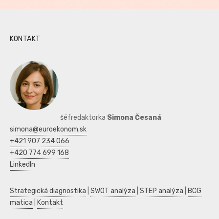
KONTAKT
šéfredaktorka
Simona Česaná
simona@euroekonom.sk
+421 907 234 066
+420 774 699 168
LinkedIn
Strategická diagnostika
|
SWOT analýza
|
STEP analýza
|
BCG
matica
|
Kontakt