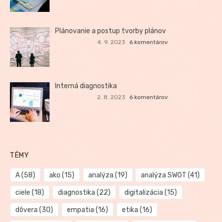
Plánovanie a postup tvorby plánov
4. 9. 2023
6 komentárov
Interná diagnostika
2. 8. 2023
6 komentárov
TÉMY
A
(58)
ako
(15)
analýza
(19)
analýza SWOT
(41)
ciele
(18)
diagnostika
(22)
digitalizácia
(15)
dôvera
(30)
empatia
(16)
etika
(16)