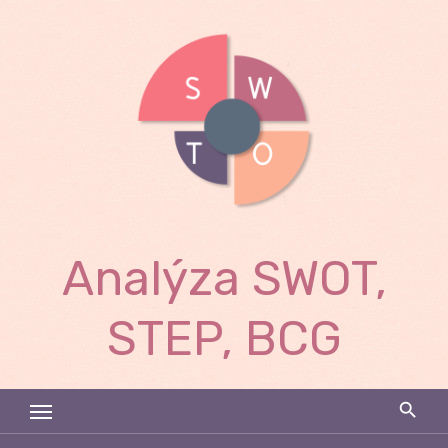
Skip
to
content
Analýza SWOT,
STEP, BCG