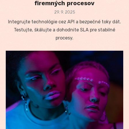
firemných procesov
Posted
29. 9. 2025
on
Integrujte technológie cez API a bezpečné toky dát.
Testujte, škálujte a dohodnite SLA pre stabilné
procesy.