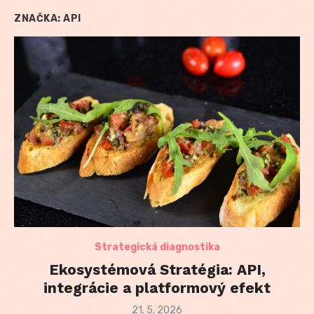
ZNAČKA:
API
Strategická diagnostika
Ekosystémová Stratégia: API,
integrácie a platformový efekt
Posted
21. 5. 2026