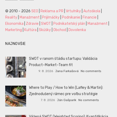
© 2010 - 2026
SEO
|
Reklama a PR
|
Vrtuľníky
|
Autoškola
|
Reality
|
Manažment
|
Prijímáčky
|
Podnikanie
|
Financie
|
Ekonomika
|
Zdravie
|
SWOT
|
Podnikateľský plán
|
Manažment
|
Marketing
|
Kultúra
|
Skúšky
|
Obchod
|
Dovolenka
NAJNOVŠIE
SWOT v ranom štádiu startupu: Validácia
Product–Market–Team fit
9. 8. 2026
Jana Farkašová
No comments
Where to Play / How to Win (Lafley & Martin):
Zjednodušený rámec pre voľbu stratégie
7. 8. 2026
Ján Gašparík
No comments
Vážená SWOT (Weighted Scoring): Kvantifikácia