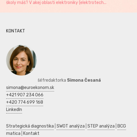
školy máš? V akej oblasti elektroniky (elektrotech...
KONTAKT
šéfredaktorka
Simona Česaná
simona@euroekonom.sk
+421 907 234 066
+420 774 699 168
LinkedIn
Strategická diagnostika
|
SWOT analýza
|
STEP analýza
|
BCG
matica
|
Kontakt