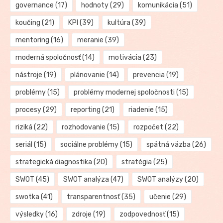
governance
(17)
hodnoty
(29)
komunikácia
(51)
koučing
(21)
KPI
(39)
kultúra
(39)
mentoring
(16)
meranie
(39)
moderná spoločnosť
(14)
motivácia
(23)
nástroje
(19)
plánovanie
(14)
prevencia
(19)
problémy
(15)
problémy modernej spoločnosti
(15)
procesy
(29)
reporting
(21)
riadenie
(15)
riziká
(22)
rozhodovanie
(15)
rozpočet
(22)
seriál
(15)
sociálne problémy
(15)
spätná väzba
(26)
strategická diagnostika
(20)
stratégia
(25)
SWOT
(45)
SWOT analýza
(47)
SWOT analýzy
(20)
swotka
(41)
transparentnosť
(35)
učenie
(29)
výsledky
(16)
zdroje
(19)
zodpovednosť
(15)