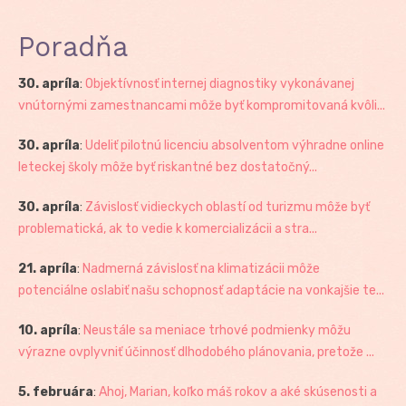
Poradňa
30. apríla
:
Objektívnosť internej diagnostiky vykonávanej
vnútornými zamestnancami môže byť kompromitovaná kvôli...
30. apríla
:
Udeliť pilotnú licenciu absolventom výhradne online
leteckej školy môže byť riskantné bez dostatočný...
30. apríla
:
Závislosť vidieckych oblastí od turizmu môže byť
problematická, ak to vedie k komercializácii a stra...
21. apríla
:
Nadmerná závislosť na klimatizácii môže
potenciálne oslabiť našu schopnosť adaptácie na vonkajšie te...
10. apríla
:
Neustále sa meniace trhové podmienky môžu
výrazne ovplyvniť účinnosť dlhodobého plánovania, pretože ...
5. februára
:
Ahoj, Marian, koľko máš rokov a aké skúsenosti a