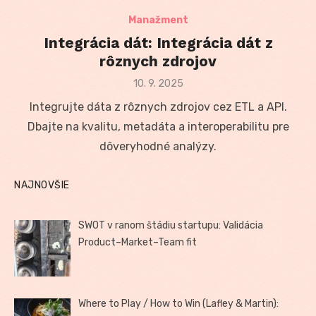
Manažment
Integrácia dát: Integrácia dát z
rôznych zdrojov
Posted
10. 9. 2025
on
Integrujte dáta z rôznych zdrojov cez ETL a API.
Dbajte na kvalitu, metadáta a interoperabilitu pre
dôveryhodné analýzy.
NAJNOVŠIE
SWOT v ranom štádiu startupu: Validácia
Product–Market–Team fit
Where to Play / How to Win (Lafley & Martin):