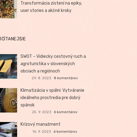
Transformácia zistení na epiky,
user stories a akčné kroky
JČÍTANEJŠIE
SWOT – Vidiecky cestovný ruch a
agroturistika v slovenských
obciach a regiónoch
29. 8. 2023
8 komentárov
Klimatizácia v spálni: Vytváranie
ideálneho prostredia pre dobrý
spánok
25. 9. 2023
6 komentárov
Krízový manažment
16. 9. 2023
6 komentárov