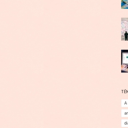
TÉ
A
a
d