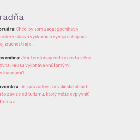
radňa
ebruára
:
Chcel by som zacat podnikat v
ronike v oblasti vyskumu a vyvoja schopnosi
 zrucnosti aj o...
novembra
:
Je interná diagnostika dostatočne
tívna, keď sa vykonáva vnútornými
stnancami?
novembra
:
Je spravodlivé, že vidiecke oblasti
sto závislé od turizmu, ktorý môže ovplyvniť
ltúrnu a...