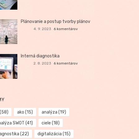
Plánovanie a postup tvorby plánov
4. 9. 2023
6 komentárov
Interná diagnostika
2. 8. 2023
6 komentárov
MY
(58)
ako
(15)
analýza
(19)
nalýza SWOT
(41)
ciele
(18)
iagnostika
(22)
digitalizácia
(15)