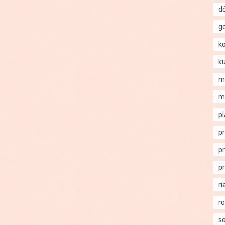
d
g
k
k
m
m
p
p
p
p
ri
r
se