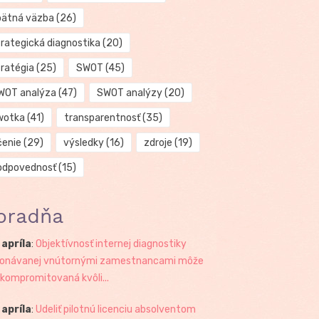
pätná väzba
(26)
trategická diagnostika
(20)
tratégia
(25)
SWOT
(45)
WOT analýza
(47)
SWOT analýzy
(20)
wotka
(41)
transparentnosť
(35)
čenie
(29)
výsledky
(16)
zdroje
(19)
odpovednosť
(15)
oradňa
 apríla
:
Objektívnosť internej diagnostiky
onávanej vnútornými zamestnancami môže
 kompromitovaná kvôli...
 apríla
:
Udeliť pilotnú licenciu absolventom