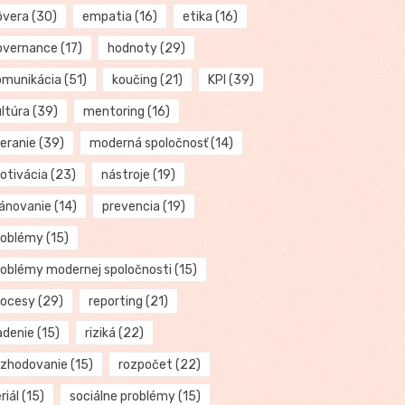
ôvera
(30)
empatia
(16)
etika
(16)
overnance
(17)
hodnoty
(29)
omunikácia
(51)
koučing
(21)
KPI
(39)
ultúra
(39)
mentoring
(16)
eranie
(39)
moderná spoločnosť
(14)
otivácia
(23)
nástroje
(19)
lánovanie
(14)
prevencia
(19)
roblémy
(15)
roblémy modernej spoločnosti
(15)
rocesy
(29)
reporting
(21)
adenie
(15)
riziká
(22)
ozhodovanie
(15)
rozpočet
(22)
riál
(15)
sociálne problémy
(15)