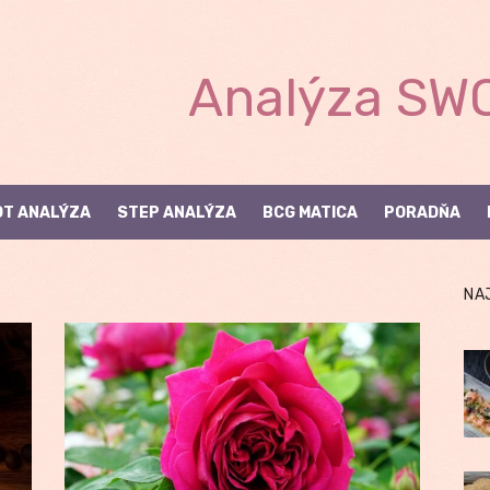
Analýza SWO
T ANALÝZA
STEP ANALÝZA
BCG MATICA
PORADŇA
NA