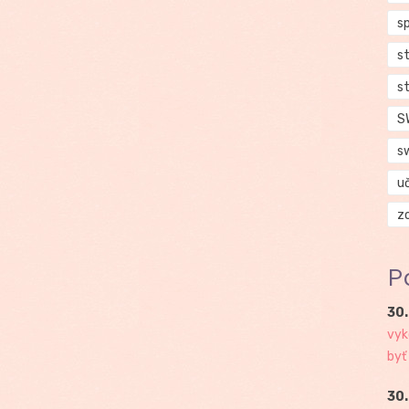
s
s
s
S
s
u
z
P
30.
vyk
byť
30.