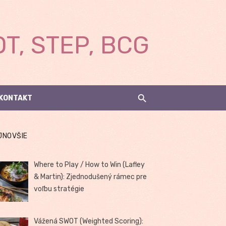
T, STEP, BCG
KONTAKT
JNOVŠIE
Where to Play / How to Win (Lafley
& Martin): Zjednodušený rámec pre
voľbu stratégie
Vážená SWOT (Weighted Scoring):