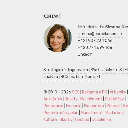
KONTAKT
šéfredaktorka
Simona Če
simona@euroekonom.sk
+421 907 234 066
+420 774 699 168
LinkedIn
Strategická diagnostika
|
SWOT analýza
|
STE
analýza
|
BCG matica
|
Kontakt
© 2010 - 2026
SEO
|
Reklama a PR
|
Vrtuľníky
|
Autoškola
|
Reality
|
Manažment
|
Prijímáčky
|
Podnikanie
|
Financie
|
Ekonomika
|
Zdravie
|
S
Podnikateľský plán
|
Manažment
|
Marketing
|
Kultúra
|
Skúšky
|
Obchod
|
Dovolenka