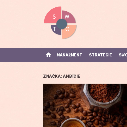
Skip
to
content
home
MANAŽMENT
STRATÉGIE
SWO
ZNAČKA:
AMBÍCIE