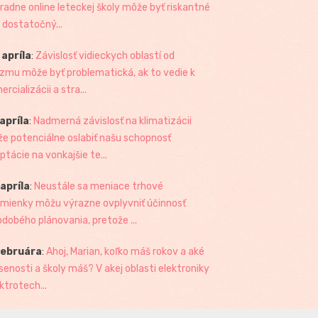
radne online leteckej školy môže byť riskantné
 dostatočný...
 apríla
:
Závislosť vidieckych oblastí od
izmu môže byť problematická, ak to vedie k
rcializácii a stra...
 apríla
:
Nadmerná závislosť na klimatizácii
e potenciálne oslabiť našu schopnosť
ptácie na vonkajšie te...
 apríla
:
Neustále sa meniace trhové
mienky môžu výrazne ovplyvniť účinnosť
odobého plánovania, pretože ...
februára
:
Ahoj, Marian, koľko máš rokov a aké
senosti a školy máš? V akej oblasti elektroniky
ktrotech...