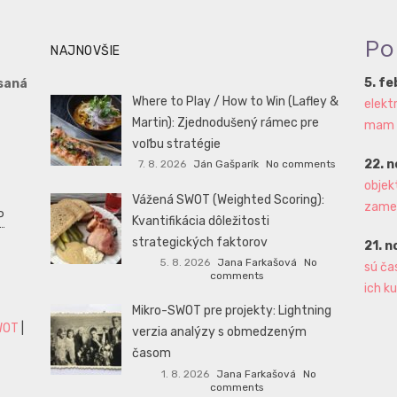
Po
NAJNOVŠIE
5. f
saná
Where to Play / How to Win (Lafley &
elekt
Martin): Zjednodušený rámec pre
mam aj
voľbu stratégie
22. 
7. 8. 2026
Ján Gašparík
No comments
objek
Vážená SWOT (Weighted Scoring):
zame
P
Kvantifikácia dôležitosti
strategických faktorov
21. 
5. 8. 2026
Jana Farkašová
No
sú ča
comments
ich ku
Mikro-SWOT pre projekty: Lightning
WOT
|
verzia analýzy s obmedzeným
časom
1. 8. 2026
Jana Farkašová
No
comments