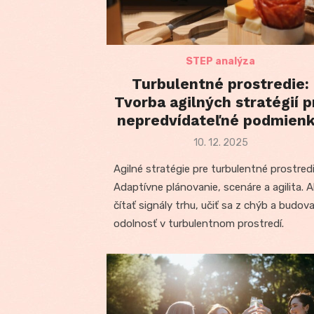
STEP analýza
Turbulentné prostredie:
Tvorba agilných stratégií p
nepredvídateľné podmien
Posted
10. 12. 2025
on
Agilné stratégie pre turbulentné prostredi
Adaptívne plánovanie, scenáre a agilita. 
čítať signály trhu, učiť sa z chýb a budov
odolnosť v turbulentnom prostredí.