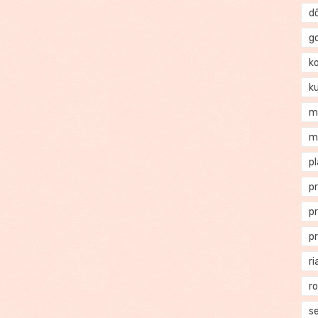
d
g
k
k
m
m
p
p
p
p
ri
r
se