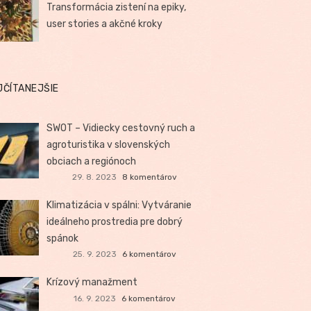
Transformácia zistení na epiky,
user stories a akčné kroky
JČÍTANEJŠIE
SWOT – Vidiecky cestovný ruch a
agroturistika v slovenských
obciach a regiónoch
29. 8. 2023
8 komentárov
Klimatizácia v spálni: Vytváranie
ideálneho prostredia pre dobrý
spánok
25. 9. 2023
6 komentárov
Krízový manažment
16. 9. 2023
6 komentárov