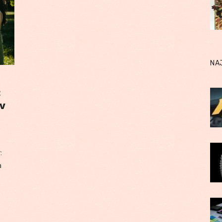
NA
:
ov
:
a