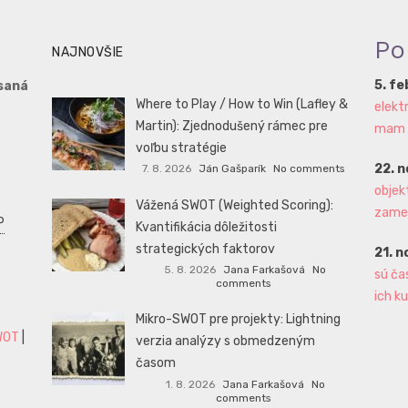
Po
NAJNOVŠIE
5. f
saná
Where to Play / How to Win (Lafley &
elekt
Martin): Zjednodušený rámec pre
mam aj
voľbu stratégie
22. 
7. 8. 2026
Ján Gašparík
No comments
objek
Vážená SWOT (Weighted Scoring):
zame
P
Kvantifikácia dôležitosti
strategických faktorov
21. 
5. 8. 2026
Jana Farkašová
No
sú ča
comments
ich ku
Mikro-SWOT pre projekty: Lightning
WOT
|
verzia analýzy s obmedzeným
časom
1. 8. 2026
Jana Farkašová
No
comments