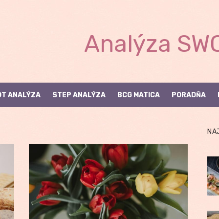
Analýza SWO
T ANALÝZA
STEP ANALÝZA
BCG MATICA
PORADŇA
NA