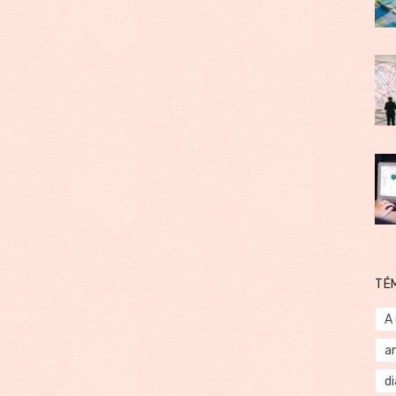
TÉ
A
a
d