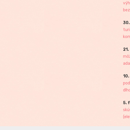
výh
bez
30.
tur
kome
21.
môž
ada
10.
pod
dlh
5. 
skú
(ele