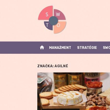
Skip
to
content
home
MANAŽMENT
STRATÉGIE
SWO
ZNAČKA:
AGILNÉ