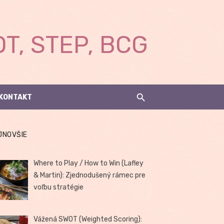
T, STEP, BCG
KONTAKT
JNOVŠIE
Where to Play / How to Win (Lafley
& Martin): Zjednodušený rámec pre
voľbu stratégie
Vážená SWOT (Weighted Scoring):