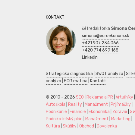
KONTAKT
šéfredaktorka
Simona Če
simona@euroekonom.sk
+421 907 234 066
+420 774 699 168
LinkedIn
Strategická diagnostika
|
SWOT analýza
|
STE
analýza
|
BCG matica
|
Kontakt
© 2010 - 2026
SEO
|
Reklama a PR
|
Vrtuľníky
|
Autoškola
|
Reality
|
Manažment
|
Prijímáčky
|
Podnikanie
|
Financie
|
Ekonomika
|
Zdravie
|
S
Podnikateľský plán
|
Manažment
|
Marketing
|
Kultúra
|
Skúšky
|
Obchod
|
Dovolenka