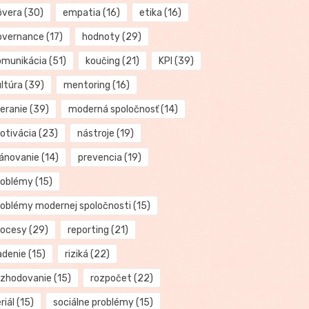
ôvera
(30)
empatia
(16)
etika
(16)
overnance
(17)
hodnoty
(29)
omunikácia
(51)
koučing
(21)
KPI
(39)
ultúra
(39)
mentoring
(16)
eranie
(39)
moderná spoločnosť
(14)
otivácia
(23)
nástroje
(19)
lánovanie
(14)
prevencia
(19)
roblémy
(15)
roblémy modernej spoločnosti
(15)
rocesy
(29)
reporting
(21)
adenie
(15)
riziká
(22)
ozhodovanie
(15)
rozpočet
(22)
riál
(15)
sociálne problémy
(15)