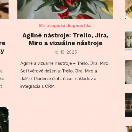
Strategická diagnostika
Agilné nástroje: Trello, Jira,
re
Miro a vizuálne nástroje
ky
Posted
16. 10. 2025
on
Agilné a vizuálne nástroje – Trello, Jira, Miro:
e:
Softvérové riešenia: Trello, Jira, Miro a
Ako
ďalšie. Riadenie úloh, času, nákladov a
ať
integrácia s CRM.