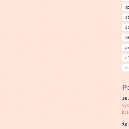
s
s
s
S
s
u
z
P
30.
vyk
byť
30.