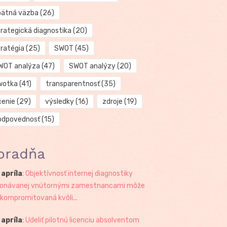
pätná väzba
(26)
trategická diagnostika
(20)
tratégia
(25)
SWOT
(45)
WOT analýza
(47)
SWOT analýzy
(20)
wotka
(41)
transparentnosť
(35)
čenie
(29)
výsledky
(16)
zdroje
(19)
odpovednosť
(15)
oradňa
 apríla
:
Objektívnosť internej diagnostiky
onávanej vnútornými zamestnancami môže
 kompromitovaná kvôli...
 apríla
:
Udeliť pilotnú licenciu absolventom