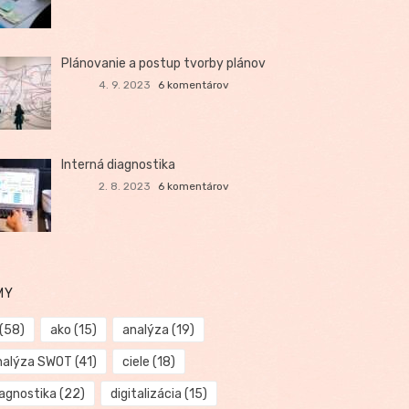
Plánovanie a postup tvorby plánov
4. 9. 2023
6 komentárov
Interná diagnostika
2. 8. 2023
6 komentárov
MY
(58)
ako
(15)
analýza
(19)
nalýza SWOT
(41)
ciele
(18)
iagnostika
(22)
digitalizácia
(15)