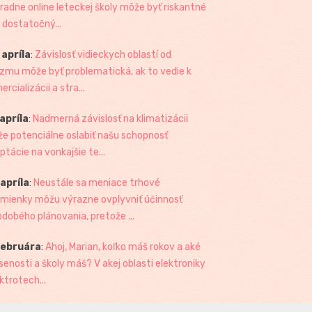
radne online leteckej školy môže byť riskantné
 dostatočný...
 apríla
:
Závislosť vidieckych oblastí od
izmu môže byť problematická, ak to vedie k
rcializácii a stra...
 apríla
:
Nadmerná závislosť na klimatizácii
e potenciálne oslabiť našu schopnosť
ptácie na vonkajšie te...
 apríla
:
Neustále sa meniace trhové
mienky môžu výrazne ovplyvniť účinnosť
odobého plánovania, pretože ...
februára
:
Ahoj, Marian, koľko máš rokov a aké
senosti a školy máš? V akej oblasti elektroniky
ktrotech...