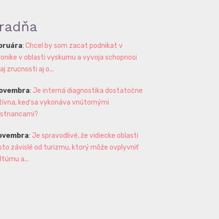
radňa
ebruára
:
Chcel by som zacat podnikat v
ronike v oblasti vyskumu a vyvoja schopnosi
 zrucnosti aj o...
novembra
:
Je interná diagnostika dostatočne
tívna, keď sa vykonáva vnútornými
stnancami?
novembra
:
Je spravodlivé, že vidiecke oblasti
sto závislé od turizmu, ktorý môže ovplyvniť
ltúrnu a...