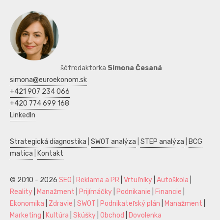
šéfredaktorka
Simona Česaná
simona@euroekonom.sk
+421 907 234 066
+420 774 699 168
LinkedIn
Strategická diagnostika
|
SWOT analýza
|
STEP analýza
|
BCG
matica
|
Kontakt
© 2010 - 2026
SEO
|
Reklama a PR
|
Vrtuľníky
|
Autoškola
|
Reality
|
Manažment
|
Prijímáčky
|
Podnikanie
|
Financie
|
Ekonomika
|
Zdravie
|
SWOT
|
Podnikateľský plán
|
Manažment
|
Marketing
|
Kultúra
|
Skúšky
|
Obchod
|
Dovolenka