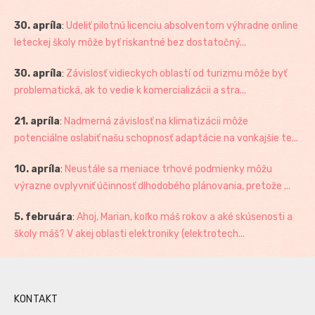
30. apríla
:
Udeliť pilotnú licenciu absolventom výhradne online
leteckej školy môže byť riskantné bez dostatočný...
30. apríla
:
Závislosť vidieckych oblastí od turizmu môže byť
problematická, ak to vedie k komercializácii a stra...
21. apríla
:
Nadmerná závislosť na klimatizácii môže
potenciálne oslabiť našu schopnosť adaptácie na vonkajšie te...
10. apríla
:
Neustále sa meniace trhové podmienky môžu
výrazne ovplyvniť účinnosť dlhodobého plánovania, pretože ...
5. februára
:
Ahoj, Marian, koľko máš rokov a aké skúsenosti a
školy máš? V akej oblasti elektroniky (elektrotech...
KONTAKT