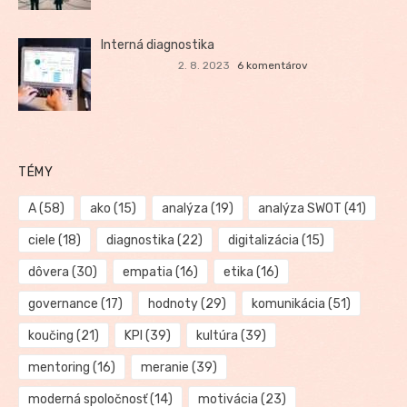
Interná diagnostika
2. 8. 2023
6 komentárov
TÉMY
A
(58)
ako
(15)
analýza
(19)
analýza SWOT
(41)
ciele
(18)
diagnostika
(22)
digitalizácia
(15)
dôvera
(30)
empatia
(16)
etika
(16)
governance
(17)
hodnoty
(29)
komunikácia
(51)
koučing
(21)
KPI
(39)
kultúra
(39)
mentoring
(16)
meranie
(39)
moderná spoločnosť
(14)
motivácia
(23)