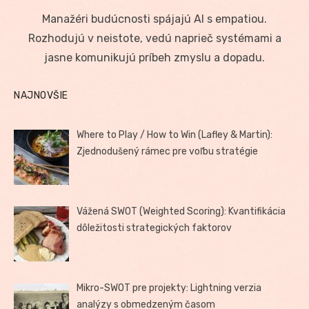
on
Manažéri budúcnosti spájajú AI s empatiou.
Rozhodujú v neistote, vedú naprieč systémami a
jasne komunikujú príbeh zmyslu a dopadu.
NAJNOVŠIE
Where to Play / How to Win (Lafley & Martin):
Zjednodušený rámec pre voľbu stratégie
Vážená SWOT (Weighted Scoring): Kvantifikácia
dôležitosti strategických faktorov
Mikro-SWOT pre projekty: Lightning verzia
analýzy s obmedzeným časom