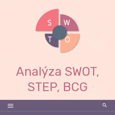
Skip
to
content
Analýza SWOT,
STEP, BCG