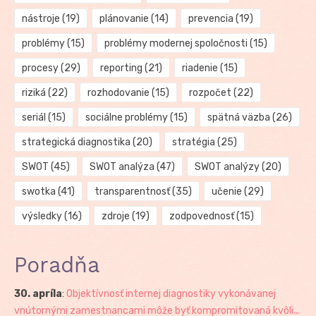
nástroje
(19)
plánovanie
(14)
prevencia
(19)
problémy
(15)
problémy modernej spoločnosti
(15)
procesy
(29)
reporting
(21)
riadenie
(15)
riziká
(22)
rozhodovanie
(15)
rozpočet
(22)
seriál
(15)
sociálne problémy
(15)
spätná väzba
(26)
strategická diagnostika
(20)
stratégia
(25)
SWOT
(45)
SWOT analýza
(47)
SWOT analýzy
(20)
swotka
(41)
transparentnosť
(35)
učenie
(29)
výsledky
(16)
zdroje
(19)
zodpovednosť
(15)
Poradňa
30. apríla
:
Objektívnosť internej diagnostiky vykonávanej
vnútornými zamestnancami môže byť kompromitovaná kvôli...