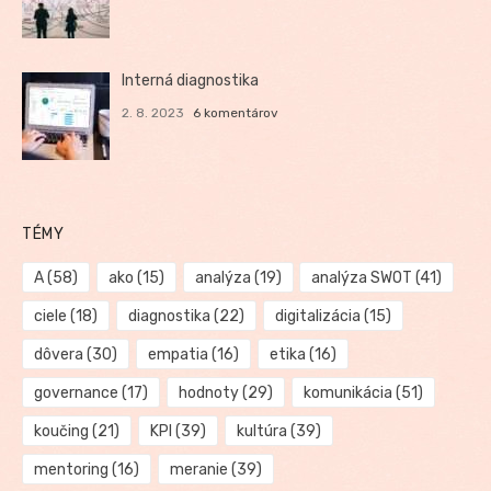
Interná diagnostika
2. 8. 2023
6 komentárov
TÉMY
A
(58)
ako
(15)
analýza
(19)
analýza SWOT
(41)
ciele
(18)
diagnostika
(22)
digitalizácia
(15)
dôvera
(30)
empatia
(16)
etika
(16)
governance
(17)
hodnoty
(29)
komunikácia
(51)
koučing
(21)
KPI
(39)
kultúra
(39)
mentoring
(16)
meranie
(39)