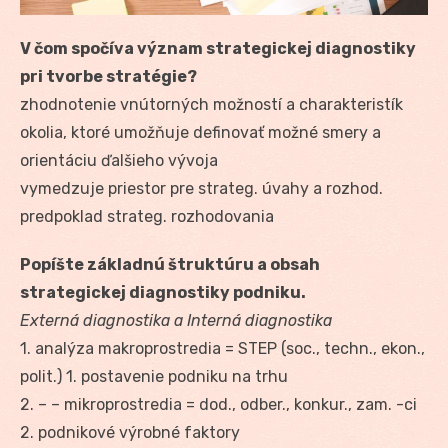
V čom spočíva význam strategickej diagnostiky
pri tvorbe stratégie?
zhodnotenie vnútorných možností a charakteristík
okolia, ktoré umožňuje definovať možné smery a
orientáciu ďalšieho vývoja
vymedzuje priestor pre strateg. úvahy a rozhod.
predpoklad strateg. rozhodovania
Popíšte základnú štruktúru a obsah
strategickej diagnostiky podniku.
Externá diagnostika a Interná diagnostika
1. analýza makroprostredia = STEP (soc., techn., ekon.,
polit.) 1. postavenie podniku na trhu
2. – – mikroprostredia = dod., odber., konkur., zam. -ci
2. podnikové výrobné faktory