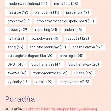
moderná spoločnosť
(14)
motivácia
(23)
nástroje
(19)
plánovanie
(14)
prevencia
(19)
problémy
(15)
problémy modernej spoločnosti
(15)
procesy
(29)
reporting
(21)
riadenie
(15)
riziká
(22)
rozhodovanie
(15)
rozpočet
(22)
seriál
(15)
sociálne problémy
(15)
spätná väzba
(26)
strategická diagnostika
(20)
stratégia
(25)
SWOT
(45)
SWOT analýza
(47)
SWOT analýzy
(20)
swotka
(41)
transparentnosť
(35)
učenie
(29)
výsledky
(16)
zdroje
(19)
zodpovednosť
(15)
Poradňa
30. apríla
:
Objektívnosť internej diagnostiky vykonávanej