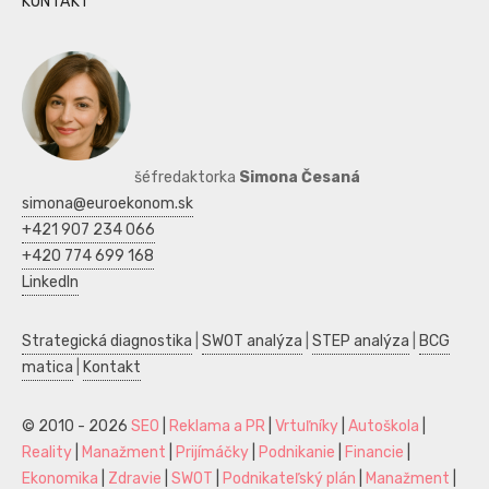
KONTAKT
šéfredaktorka
Simona Česaná
simona@euroekonom.sk
+421 907 234 066
+420 774 699 168
LinkedIn
Strategická diagnostika
|
SWOT analýza
|
STEP analýza
|
BCG
matica
|
Kontakt
© 2010 - 2026
SEO
|
Reklama a PR
|
Vrtuľníky
|
Autoškola
|
Reality
|
Manažment
|
Prijímáčky
|
Podnikanie
|
Financie
|
Ekonomika
|
Zdravie
|
SWOT
|
Podnikateľský plán
|
Manažment
|