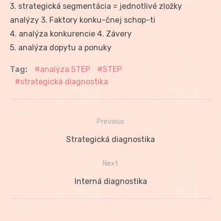
3. strategická segmentácia = jednotlivé zložky
analýzy 3. Faktory konku-čnej schop-ti
4. analýza konkurencie 4. Závery
5. analýza dopytu a ponuky
Tag:
analýza STEP
STEP
strategická diagnostika
Previous
Navigácia
Previous
Strategická diagnostika
v
post:
Next
článku
Next
Interná diagnostika
post: