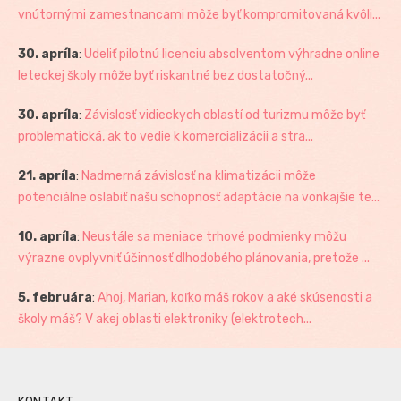
vnútornými zamestnancami môže byť kompromitovaná kvôli...
30. apríla
:
Udeliť pilotnú licenciu absolventom výhradne online
leteckej školy môže byť riskantné bez dostatočný...
30. apríla
:
Závislosť vidieckych oblastí od turizmu môže byť
problematická, ak to vedie k komercializácii a stra...
21. apríla
:
Nadmerná závislosť na klimatizácii môže
potenciálne oslabiť našu schopnosť adaptácie na vonkajšie te...
10. apríla
:
Neustále sa meniace trhové podmienky môžu
výrazne ovplyvniť účinnosť dlhodobého plánovania, pretože ...
5. februára
:
Ahoj, Marian, koľko máš rokov a aké skúsenosti a
školy máš? V akej oblasti elektroniky (elektrotech...