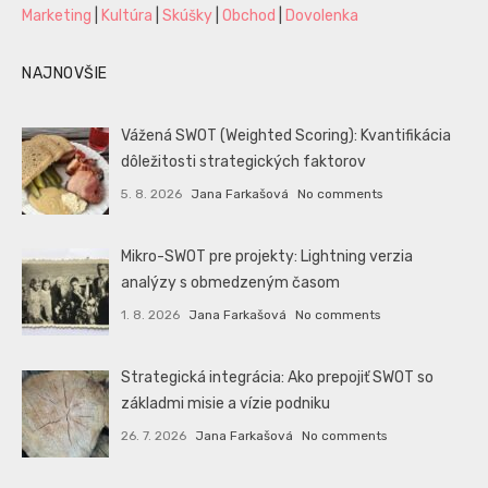
Marketing
|
Kultúra
|
Skúšky
|
Obchod
|
Dovolenka
NAJNOVŠIE
Vážená SWOT (Weighted Scoring): Kvantifikácia
dôležitosti strategických faktorov
5. 8. 2026
Jana Farkašová
No comments
Mikro-SWOT pre projekty: Lightning verzia
analýzy s obmedzeným časom
1. 8. 2026
Jana Farkašová
No comments
Strategická integrácia: Ako prepojiť SWOT so
základmi misie a vízie podniku
26. 7. 2026
Jana Farkašová
No comments