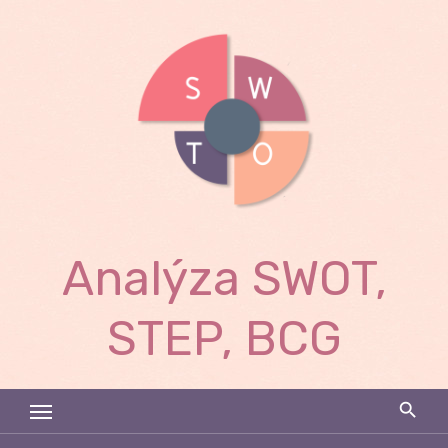
Skip
to
content
Analýza SWOT,
STEP, BCG