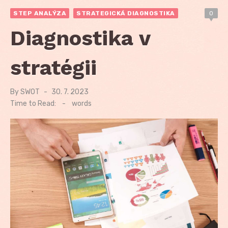
STEP ANALÝZA
STRATEGICKÁ DIAGNOSTIKA
0
Diagnostika v
stratégii
By
SWOT
Posted
30. 7. 2023
on
Time to Read:
-
words