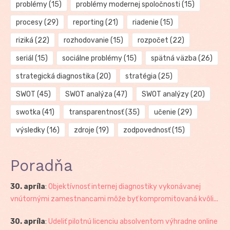
problémy
(15)
problémy modernej spoločnosti
(15)
procesy
(29)
reporting
(21)
riadenie
(15)
riziká
(22)
rozhodovanie
(15)
rozpočet
(22)
seriál
(15)
sociálne problémy
(15)
spätná väzba
(26)
strategická diagnostika
(20)
stratégia
(25)
SWOT
(45)
SWOT analýza
(47)
SWOT analýzy
(20)
swotka
(41)
transparentnosť
(35)
učenie
(29)
výsledky
(16)
zdroje
(19)
zodpovednosť
(15)
Poradňa
30. apríla
:
Objektívnosť internej diagnostiky vykonávanej
vnútornými zamestnancami môže byť kompromitovaná kvôli...
30. apríla
:
Udeliť pilotnú licenciu absolventom výhradne online