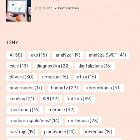
2. 8. 2023
6 komentárov
TÉMY
A
(58)
ako
(15)
analýza
(19)
analýza SWOT
(41)
ciele
(18)
diagnostika
(22)
digitalizácia
(15)
dôvera
(30)
empatia
(16)
etika
(16)
governance
(17)
hodnoty
(29)
komunikácia
(51)
koučing
(21)
KPI
(39)
kultúra
(39)
mentoring
(16)
meranie
(39)
moderná spoločnosť
(14)
motivácia
(23)
nástroje
(19)
plánovanie
(14)
prevencia
(19)