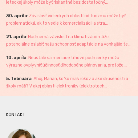
leteckej školy môže byť riskantné bez dostatočný...
30. apríla
:
Závislosť vidieckych oblastí od turizmu môže byť
problematická, ak to vedie k komercializácii a stra...
21. apríla
:
Nadmerná závislosť na klimatizácii môže
potenciálne oslabiť našu schopnosť adaptácie na vonkajšie te...
10. apríla
:
Neustále sa meniace trhové podmienky môžu
výrazne ovplyvniť účinnosť dlhodobého plánovania, pretože ...
5. februára
:
Ahoj, Marian, koľko máš rokov a aké skúsenosti a
školy máš? V akej oblasti elektroniky (elektrotech...
KONTAKT