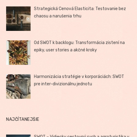
Strategická Cenová Elasticita: Testovanie bez
chaosu a narušenia trhu
Od SWOT k backlogu: Transformácia zistení na
epiky, user stories a akčné kroky
Harmonizácia stratégie v korporáciách: SWOT
pre inter-divizionálnu jednotu
NAJČÍTANEJŠIE
SWOT – Vidiecky cestovný ruch a agroturistika v