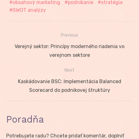
obsahový marketing
podnikanie
stratégia
SWOT analýzy
Previous
Navigácia
Previous
Verejný sektor: Princípy moderného riadenia vo
v
post:
verejnom sektore
článku
Next
Next
Kaskádovanie BSC: Implementácia Balanced
post:
Scorecard do podnikovej štruktúry
Poradňa
Potrebujete radu? Chcete pridať komentár, doplniť