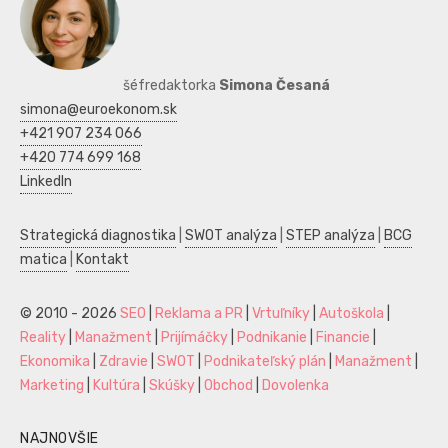
šéfredaktorka
Simona Česaná
simona@euroekonom.sk
+421 907 234 066
+420 774 699 168
LinkedIn
Strategická diagnostika
|
SWOT analýza
|
STEP analýza
|
BCG
matica
|
Kontakt
© 2010 - 2026
SEO
|
Reklama a PR
|
Vrtuľníky
|
Autoškola
|
Reality
|
Manažment
|
Prijímáčky
|
Podnikanie
|
Financie
|
Ekonomika
|
Zdravie
|
SWOT
|
Podnikateľský plán
|
Manažment
|
Marketing
|
Kultúra
|
Skúšky
|
Obchod
|
Dovolenka
NAJNOVŠIE