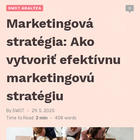
SWOT ANALÝZA
0
Marketingová
stratégia: Ako
vytvoriť efektívnu
marketingovú
stratégiu
By
SWOT
Posted
29. 5. 2025
on
Time to Read:
2 min
-
458
words