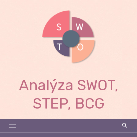
Skip
to
content
Analýza SWOT,
STEP, BCG