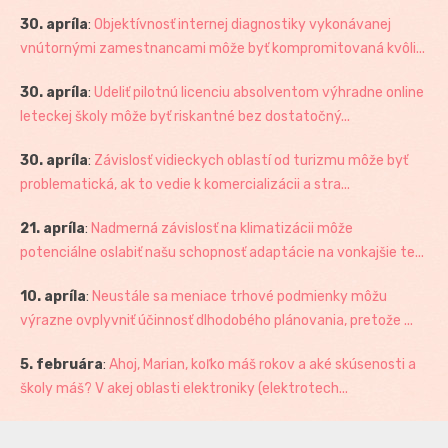
30. apríla
:
Objektívnosť internej diagnostiky vykonávanej
vnútornými zamestnancami môže byť kompromitovaná kvôli...
30. apríla
:
Udeliť pilotnú licenciu absolventom výhradne online
leteckej školy môže byť riskantné bez dostatočný...
30. apríla
:
Závislosť vidieckych oblastí od turizmu môže byť
problematická, ak to vedie k komercializácii a stra...
21. apríla
:
Nadmerná závislosť na klimatizácii môže
potenciálne oslabiť našu schopnosť adaptácie na vonkajšie te...
10. apríla
:
Neustále sa meniace trhové podmienky môžu
výrazne ovplyvniť účinnosť dlhodobého plánovania, pretože ...
5. februára
:
Ahoj, Marian, koľko máš rokov a aké skúsenosti a
školy máš? V akej oblasti elektroniky (elektrotech...