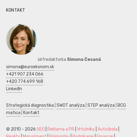
KONTAKT
šéfredaktorka
Simona Česaná
simona@euroekonom.sk
+421 907 234 066
+420 774 699 168
LinkedIn
Strategická diagnostika
|
SWOT analýza
|
STEP analýza
|
BCG
matica
|
Kontakt
© 2010 - 2026
SEO
|
Reklama a PR
|
Vrtuľníky
|
Autoškola
|
Reality
|
Manažment
|
Prijímáčky
|
Podnikanie
|
Financie
|