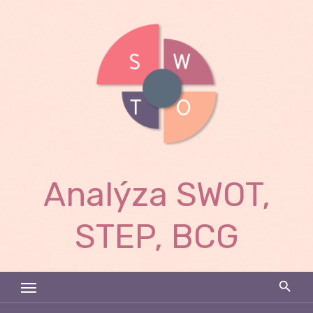
Skip
to
content
Analýza SWOT,
STEP, BCG