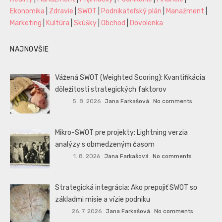
Ekonomika
|
Zdravie
|
SWOT
|
Podnikateľský plán
|
Manažment
|
Marketing
|
Kultúra
|
Skúšky
|
Obchod
|
Dovolenka
NAJNOVŠIE
Vážená SWOT (Weighted Scoring): Kvantifikácia
dôležitosti strategických faktorov
5. 8. 2026
Jana Farkašová
No comments
Mikro-SWOT pre projekty: Lightning verzia
analýzy s obmedzeným časom
1. 8. 2026
Jana Farkašová
No comments
Strategická integrácia: Ako prepojiť SWOT so
základmi misie a vízie podniku
26. 7. 2026
Jana Farkašová
No comments