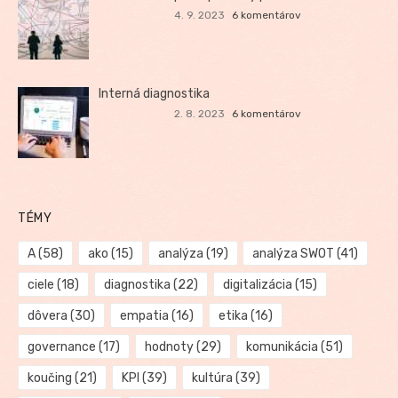
4. 9. 2023
6 komentárov
Interná diagnostika
2. 8. 2023
6 komentárov
TÉMY
A
(58)
ako
(15)
analýza
(19)
analýza SWOT
(41)
ciele
(18)
diagnostika
(22)
digitalizácia
(15)
dôvera
(30)
empatia
(16)
etika
(16)
governance
(17)
hodnoty
(29)
komunikácia
(51)
koučing
(21)
KPI
(39)
kultúra
(39)