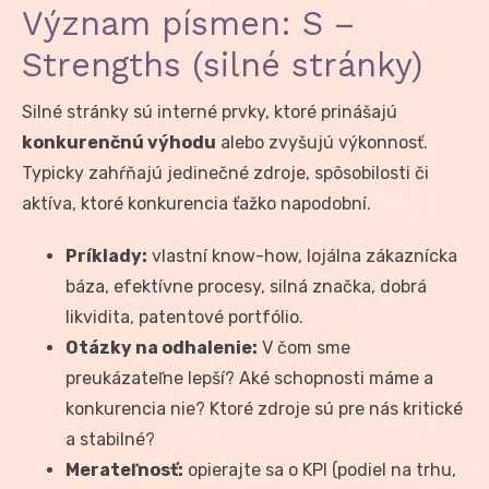
Význam písmen: S –
Strengths (silné stránky)
Silné stránky sú interné prvky, ktoré prinášajú
konkurenčnú výhodu
alebo zvyšujú výkonnosť.
Typicky zahŕňajú jedinečné zdroje, spôsobilosti či
aktíva, ktoré konkurencia ťažko napodobní.
Príklady:
vlastní know-how, lojálna zákaznícka
báza, efektívne procesy, silná značka, dobrá
likvidita, patentové portfólio.
Otázky na odhalenie:
V čom sme
preukázateľne lepší? Aké schopnosti máme a
konkurencia nie? Ktoré zdroje sú pre nás kritické
a stabilné?
Merateľnosť:
opierajte sa o KPI (podiel na trhu,