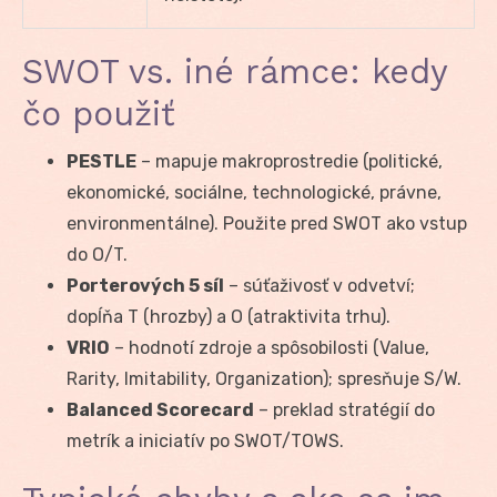
SWOT vs. iné rámce: kedy
čo použiť
PESTLE
– mapuje makroprostredie (politické,
ekonomické, sociálne, technologické, právne,
environmentálne). Použite pred SWOT ako vstup
do O/T.
Porterových 5 síl
– súťaživosť v odvetví;
dopĺňa T (hrozby) a O (atraktivita trhu).
VRIO
– hodnotí zdroje a spôsobilosti (Value,
Rarity, Imitability, Organization); spresňuje S/W.
Balanced Scorecard
– preklad stratégií do
metrík a iniciatív po SWOT/TOWS.