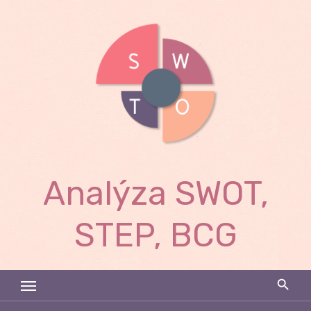
Skip
to
content
Analýza SWOT,
STEP, BCG