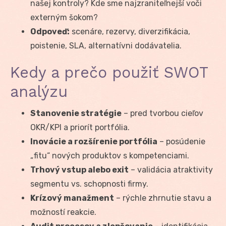
našej kontroly? Kde sme najzraniteľnejší voči
externým šokom?
Odpoveď:
scenáre, rezervy, diverzifikácia,
poistenie, SLA, alternatívni dodávatelia.
Kedy a prečo použiť SWOT
analýzu
Stanovenie stratégie
– pred tvorbou cieľov
OKR/KPI a priorít portfólia.
Inovácie a rozšírenie portfólia
– posúdenie
„fitu“ nových produktov s kompetenciami.
Trhový vstup alebo exit
– validácia atraktivity
segmentu vs. schopnosti firmy.
Krízový manažment
– rýchle zhrnutie stavu a
možností reakcie.