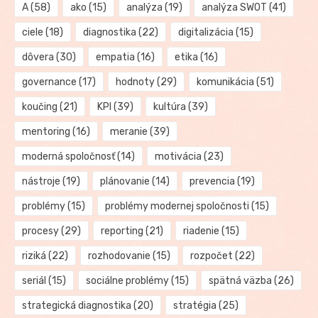
A
(58)
ako
(15)
analýza
(19)
analýza SWOT
(41)
ciele
(18)
diagnostika
(22)
digitalizácia
(15)
dôvera
(30)
empatia
(16)
etika
(16)
governance
(17)
hodnoty
(29)
komunikácia
(51)
koučing
(21)
KPI
(39)
kultúra
(39)
mentoring
(16)
meranie
(39)
moderná spoločnosť
(14)
motivácia
(23)
nástroje
(19)
plánovanie
(14)
prevencia
(19)
problémy
(15)
problémy modernej spoločnosti
(15)
procesy
(29)
reporting
(21)
riadenie
(15)
riziká
(22)
rozhodovanie
(15)
rozpočet
(22)
seriál
(15)
sociálne problémy
(15)
spätná väzba
(26)
strategická diagnostika
(20)
stratégia
(25)