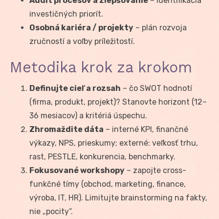
Audit procesov a zlepšovanie
– identifikácia
investičných priorít.
Osobná kariéra / projekty
– plán rozvoja
zručností a voľby príležitostí.
Metodika krok za krokom
Definujte cieľ a rozsah
– čo SWOT hodnotí
(firma, produkt, projekt)? Stanovte horizont (12–
36 mesiacov) a kritériá úspechu.
Zhromaždite dáta
– interné KPI, finančné
výkazy, NPS, prieskumy; externé: veľkosť trhu,
rast, PESTLE, konkurencia, benchmarky.
Fokusované workshopy
– zapojte cross-
funkčné tímy (obchod, marketing, finance,
výroba, IT, HR). Limitujte brainstorming na fakty,
nie „pocity“.