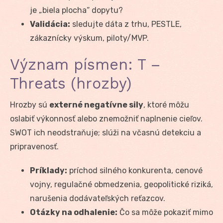
je „biela plocha“ dopytu?
Validácia:
sledujte dáta z trhu, PESTLE,
zákaznícky výskum, piloty/MVP.
Význam písmen: T –
Threats (hrozby)
Hrozby sú
externé negatívne sily
, ktoré môžu
oslabiť výkonnosť alebo znemožniť naplnenie cieľov.
SWOT ich neodstraňuje; slúži na včasnú detekciu a
pripravenosť.
Príklady:
príchod silného konkurenta, cenové
vojny, regulačné obmedzenia, geopolitické riziká,
narušenia dodávateľských reťazcov.
Otázky na odhalenie:
Čo sa môže pokaziť mimo