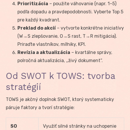
Prioritizácia
– použite váhovanie (napr. 1–5)
podľa dopadu a pravdepodobnosti. Vyberte Top 5
pre každý kvadrant.
Preklad do akcií
– vytvorte konkrétne iniciatívy
(W→S zlepšovanie, O→S rast, T→R mitigácia).
Priraďte vlastníkov, míľniky, KPI.
Revízia a aktualizácia
– kvartálne správy,
polročná aktualizácia, „živý dokument“.
Od SWOT k TOWS: tvorba
stratégií
TOWS je akčný doplnok SWOT, ktorý systematicky
páruje faktory a tvorí stratégie:
SO
Využiť silné stránky na uchopenie