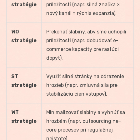
stratégie
príležitostí (napr. silná značka ×
nový kanál = rýchla expanzia).
WO
Prekonať slabiny, aby sme uchopili
stratégie
príležitosti (napr. dobudovať e-
commerce kapacity pre rastúci
dopyt).
ST
Využiť silné stránky na odrazenie
stratégie
hrozieb (napr. zmluvná sila pre
stabilizáciu cien vstupov).
WT
Minimalizovať slabiny a vyhnúť sa
stratégie
hrozbám (napr. outsourcing ne-
core procesov pri regulačnej
neistote).