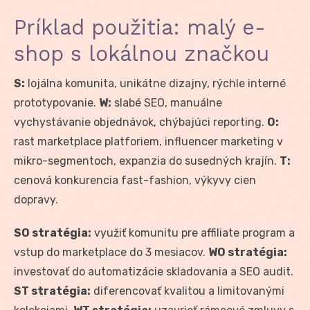
Príklad použitia: malý e-
shop s lokálnou značkou
S:
lojálna komunita, unikátne dizajny, rýchle interné
prototypovanie.
W:
slabé SEO, manuálne
vychystávanie objednávok, chýbajúci reporting.
O:
rast marketplace platforiem, influencer marketing v
mikro-segmentoch, expanzia do susedných krajín.
T:
cenová konkurencia fast-fashion, výkyvy cien
dopravy.
SO stratégia:
využiť komunitu pre affiliate program a
vstup do marketplace do 3 mesiacov.
WO stratégia:
investovať do automatizácie skladovania a SEO audit.
ST stratégia:
diferencovať kvalitou a limitovanými