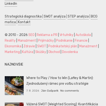
LinkedIn
Strategická diagnostika
|
SWOT analýza
|
STEP analýza
|
BCG
matica
|
Kontakt
© 2010 - 2026
SEO
|
Reklama a PR
|
Vrtuľníky
|
Autoškola
|
Reality
|
Manažment
|
Prijímáčky
|
Podnikanie
|
Financie
|
Ekonomika
|
Zdravie
|
SWOT
|
Podnikateľský plán
|
Manažment
|
Marketing
|
Kultúra
|
Skúšky
|
Obchod
|
Dovolenka
NAJNOVŠIE
Where to Play / How to Win (Lafley & Martin):
Zjednodušený rámec pre voľbu stratégie
7. 8. 2026
Ján Gašparík
No comments
Vážená SWOT (Weighted Scoring): Kvantifikácia