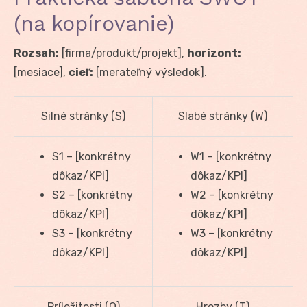
(na kopírovanie)
Rozsah:
[firma/produkt/projekt],
horizont:
[mesiace],
cieľ:
[merateľný výsledok].
Silné stránky (S)
Slabé stránky (W)
S1 – [konkrétny
W1 – [konkrétny
dôkaz/KPI]
dôkaz/KPI]
S2 – [konkrétny
W2 – [konkrétny
dôkaz/KPI]
dôkaz/KPI]
S3 – [konkrétny
W3 – [konkrétny
dôkaz/KPI]
dôkaz/KPI]
Príležitosti (O)
Hrozby (T)