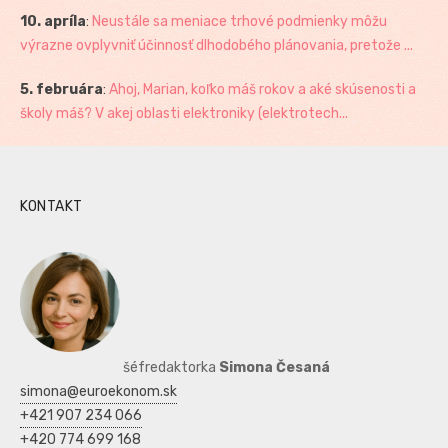
10. apríla
:
Neustále sa meniace trhové podmienky môžu
výrazne ovplyvniť účinnosť dlhodobého plánovania, pretože ...
5. februára
:
Ahoj, Marian, koľko máš rokov a aké skúsenosti a
školy máš? V akej oblasti elektroniky (elektrotech...
KONTAKT
šéfredaktorka
Simona Česaná
simona@euroekonom.sk
+421 907 234 066
+420 774 699 168