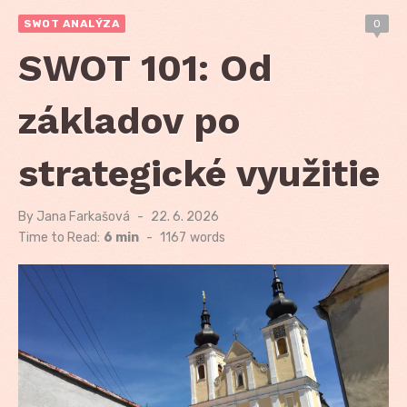
SWOT ANALÝZA
0
SWOT 101: Od
základov po
strategické využitie
By
Jana Farkašová
Posted
22. 6. 2026
on
Time to Read:
6 min
-
1167
words