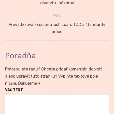
v
post:
diverzitu názorov
článku
Next
Next
Prevádzková Excelentnosť: Lean, TOC a štandardy
post:
práce
Poradňa
Potrebujete radu? Chcete pridať komentár, doplniť
alebo upraviť túto stránku? Vyplňte textové pole
nižšie. Ďakujeme ♥
VÁŠ TEXT