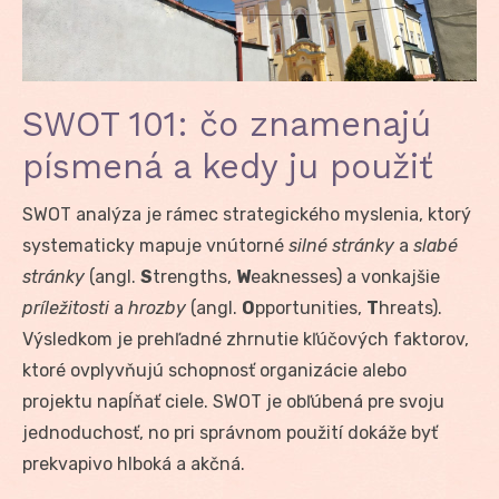
SWOT 101: čo znamenajú
písmená a kedy ju použiť
SWOT analýza je rámec strategického myslenia, ktorý
systematicky mapuje vnútorné
silné stránky
a
slabé
stránky
(angl.
S
trengths,
W
eaknesses) a vonkajšie
príležitosti
a
hrozby
(angl.
O
pportunities,
T
hreats).
Výsledkom je prehľadné zhrnutie kľúčových faktorov,
ktoré ovplyvňujú schopnosť organizácie alebo
projektu napĺňať ciele. SWOT je obľúbená pre svoju
jednoduchosť, no pri správnom použití dokáže byť
prekvapivo hlboká a akčná.