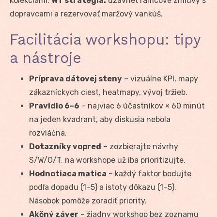
kolekciami.
WT stratégia:
uzavrieť rámcové zmluvy s
dopravcami a rezervovať maržový vankúš.
Facilitácia workshopu: tipy
a nástroje
Príprava dátovej steny
– vizuálne KPI, mapy
zákazníckych ciest, heatmapy, vývoj tržieb.
Pravidlo 6–6
– najviac 6 účastníkov × 60 minút
na jeden kvadrant, aby diskusia nebola
rozvláčna.
Dotazníky vopred
– zozbierajte návrhy
S/W/O/T, na workshope už iba prioritizujte.
Hodnotiaca matica
– každý faktor bodujte
podľa dopadu (1–5) a istoty dôkazu (1–5).
Násobok pomôže zoradiť priority.
Akčný záver
– žiadny workshop bez zoznamu