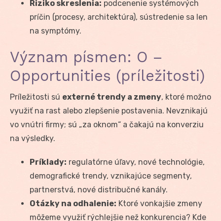
Riziko skreslenia:
podcenenie systémových
príčin (procesy, architektúra), sústredenie sa len
na symptómy.
Význam písmen: O –
Opportunities (príležitosti)
Príležitosti sú
externé trendy a zmeny
, ktoré možno
využiť na rast alebo zlepšenie postavenia. Nevznikajú
vo vnútri firmy; sú „za oknom“ a čakajú na konverziu
na výsledky.
Príklady:
regulatórne úľavy, nové technológie,
demografické trendy, vznikajúce segmenty,
partnerstvá, nové distribučné kanály.
Otázky na odhalenie:
Ktoré vonkajšie zmeny
môžeme využiť rýchlejšie než konkurencia? Kde