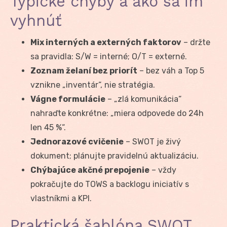
Typické chyby a ako sa im
vyhnúť
Mix interných a externých faktorov
– držte
sa pravidla: S/W = interné; O/T = externé.
Zoznam želaní bez priorít
– bez váh a Top 5
vznikne „inventár“, nie stratégia.
Vágne formulácie
– „zlá komunikácia“
nahraďte konkrétne: „miera odpovede do 24h
len 45 %“.
Jednorazové cvičenie
– SWOT je živý
dokument; plánujte pravidelnú aktualizáciu.
Chýbajúce akčné prepojenie
– vždy
pokračujte do TOWS a backlogu iniciatív s
vlastníkmi a KPI.
Praktická šablóna SWOT