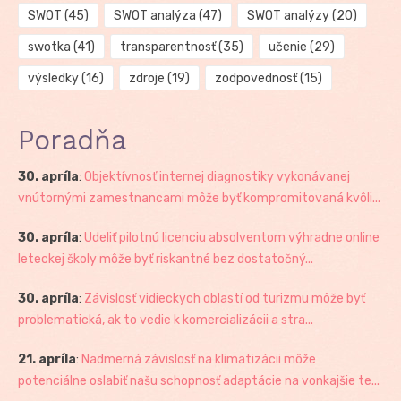
SWOT
(45)
SWOT analýza
(47)
SWOT analýzy
(20)
swotka
(41)
transparentnosť
(35)
učenie
(29)
výsledky
(16)
zdroje
(19)
zodpovednosť
(15)
Poradňa
30. apríla
:
Objektívnosť internej diagnostiky vykonávanej
vnútornými zamestnancami môže byť kompromitovaná kvôli...
30. apríla
:
Udeliť pilotnú licenciu absolventom výhradne online
leteckej školy môže byť riskantné bez dostatočný...
30. apríla
:
Závislosť vidieckych oblastí od turizmu môže byť
problematická, ak to vedie k komercializácii a stra...
21. apríla
:
Nadmerná závislosť na klimatizácii môže
potenciálne oslabiť našu schopnosť adaptácie na vonkajšie te...