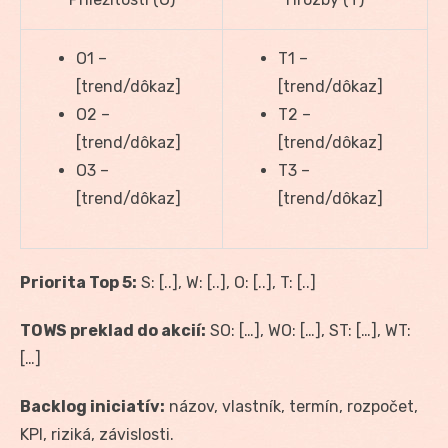
O1 –
T1 –
[trend/dôkaz]
[trend/dôkaz]
O2 –
T2 –
[trend/dôkaz]
[trend/dôkaz]
O3 –
T3 –
[trend/dôkaz]
[trend/dôkaz]
Priorita Top 5:
S: [..], W: [..], O: [..], T: [..]
TOWS preklad do akcií:
SO: […], WO: […], ST: […], WT:
[…]
Backlog iniciatív:
názov, vlastník, termín, rozpočet,
KPI, riziká, závislosti.