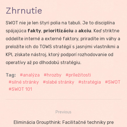
Zhrnutie
SWOT nie je len štyri polia na tabuli. Je to disciplína
spájajúca
fakty
,
prioritizáciu
a
akciu
. Keď striktne
oddelíte interné a externé faktory, priradíte im váhy a
preložíte ich do TOWS stratégií s jasnými vlastníkmi a
KPI, získate nástroj, ktorý podporí rozhodovanie od
operatívy až po dlhodobú stratégiu.
Tag:
analýza
hrozby
príležitosti
silné stránky
slabé stránky
stratégia
SWOT
SWOT 101
Previous
Navigácia
Previous
Eliminácia Groupthink: Facilitačné techniky pre