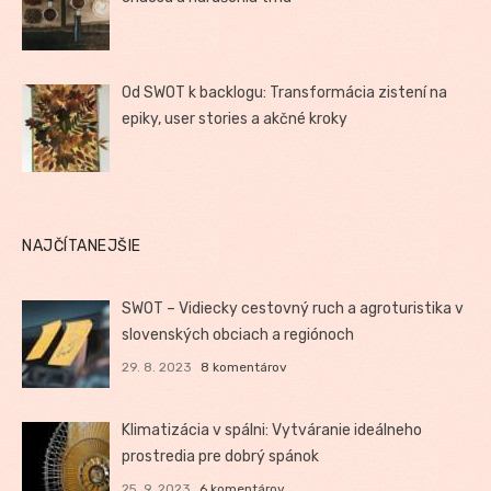
Od SWOT k backlogu: Transformácia zistení na
epiky, user stories a akčné kroky
NAJČÍTANEJŠIE
SWOT – Vidiecky cestovný ruch a agroturistika v
slovenských obciach a regiónoch
29. 8. 2023
8 komentárov
Klimatizácia v spálni: Vytváranie ideálneho
prostredia pre dobrý spánok
25. 9. 2023
6 komentárov