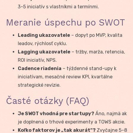
3–5 iniciatív s vlastníkmi a termínmi.
Meranie úspechu po SWOT
Leading ukazovatele
– dopyt po MVP, kvalita
leadov, rýchlosť cyklu.
Lagging ukazovatele
– tržby, marža, retencia,
ROI iniciatív, NPS.
Cadence riadenia
– týždenné stand-upy k
iniciatívam, mesačné review KPI, kvartálne
strategické revízie.
Časté otázky (FAQ)
Je SWOT vhodná pre startupy?
Áno, najmä ak
je doplnená o trhové experimenty a TOWS akcie.
Koľko faktorov je „tak akurát“?
Zvyčajne 5–8