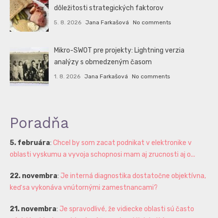
dôležitosti strategických faktorov
5. 8. 2026
Jana Farkašová
No comments
Mikro-SWOT pre projekty: Lightning verzia
analýzy s obmedzeným časom
1. 8. 2026
Jana Farkašová
No comments
Poradňa
5. februára
:
Chcel by som zacat podnikat v elektronike v
oblasti vyskumu a vyvoja schopnosi mam aj zrucnosti aj o...
22. novembra
:
Je interná diagnostika dostatočne objektívna,
keď sa vykonáva vnútornými zamestnancami?
21. novembra
:
Je spravodlivé, že vidiecke oblasti sú často