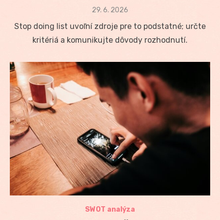
Posted
29. 6. 2026
on
Stop doing list uvoľní zdroje pre to podstatné; určte
kritériá a komunikujte dôvody rozhodnutí.
SWOT analýza