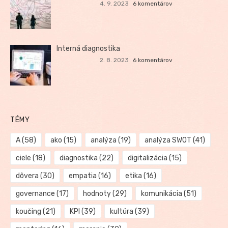
4. 9. 2023
6 komentárov
Interná diagnostika
2. 8. 2023
6 komentárov
TÉMY
A
(58)
ako
(15)
analýza
(19)
analýza SWOT
(41)
ciele
(18)
diagnostika
(22)
digitalizácia
(15)
dôvera
(30)
empatia
(16)
etika
(16)
governance
(17)
hodnoty
(29)
komunikácia
(51)
koučing
(21)
KPI
(39)
kultúra
(39)