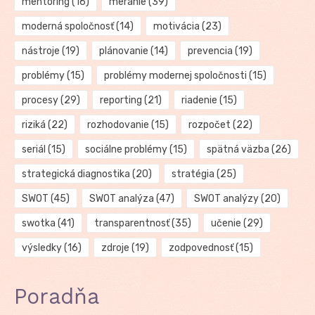
mentoring
(16)
meranie
(39)
moderná spoločnosť
(14)
motivácia
(23)
nástroje
(19)
plánovanie
(14)
prevencia
(19)
problémy
(15)
problémy modernej spoločnosti
(15)
procesy
(29)
reporting
(21)
riadenie
(15)
riziká
(22)
rozhodovanie
(15)
rozpočet
(22)
seriál
(15)
sociálne problémy
(15)
spätná väzba
(26)
strategická diagnostika
(20)
stratégia
(25)
SWOT
(45)
SWOT analýza
(47)
SWOT analýzy
(20)
swotka
(41)
transparentnosť
(35)
učenie
(29)
výsledky
(16)
zdroje
(19)
zodpovednosť
(15)
Poradňa