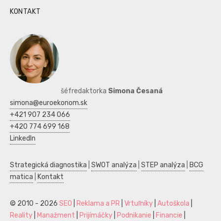
KONTAKT
šéfredaktorka
Simona Česaná
simona@euroekonom.sk
+421 907 234 066
+420 774 699 168
LinkedIn
Strategická diagnostika
|
SWOT analýza
|
STEP analýza
|
BCG
matica
|
Kontakt
© 2010 - 2026
SEO
|
Reklama a PR
|
Vrtuľníky
|
Autoškola
|
Reality
|
Manažment
|
Prijímáčky
|
Podnikanie
|
Financie
|