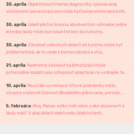
30. apríla
:
Objektívnosť internej diagnostiky vykonávanej
vnútornými zamestnancami môže byť kompromitovaná kvôli...
30. apríla
:
Udeliť pilotnú licenciu absolventom výhradne online
leteckej školy môže byť riskantné bez dostatočný...
30. apríla
:
Závislosť vidieckych oblastí od turizmu môže byť
problematická, ak to vedie k komercializácii a stra...
21. apríla
:
Nadmerná závislosť na klimatizácii môže
potenciálne oslabiť našu schopnosť adaptácie na vonkajšie te...
10. apríla
:
Neustále sa meniace trhové podmienky môžu
výrazne ovplyvniť účinnosť dlhodobého plánovania, pretože ...
5. februára
:
Ahoj, Marian, koľko máš rokov a aké skúsenosti a
školy máš? V akej oblasti elektroniky (elektrotech...