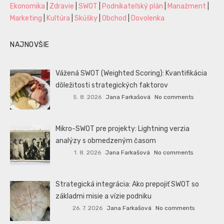
Ekonomika
|
Zdravie
|
SWOT
|
Podnikateľský plán
|
Manažment
|
Marketing
|
Kultúra
|
Skúšky
|
Obchod
|
Dovolenka
NAJNOVŠIE
Vážená SWOT (Weighted Scoring): Kvantifikácia
dôležitosti strategických faktorov
5. 8. 2026
Jana Farkašová
No comments
Mikro-SWOT pre projekty: Lightning verzia
analýzy s obmedzeným časom
1. 8. 2026
Jana Farkašová
No comments
Strategická integrácia: Ako prepojiť SWOT so
základmi misie a vízie podniku
26. 7. 2026
Jana Farkašová
No comments