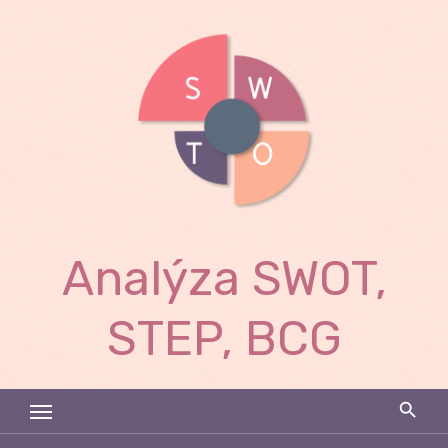
Skip
to
content
Analýza SWOT,
STEP, BCG