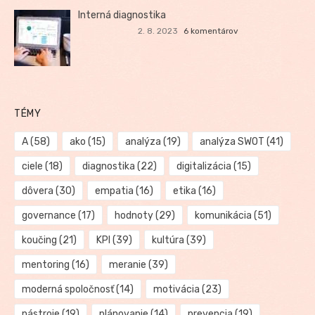
Interná diagnostika
2. 8. 2023
6 komentárov
TÉMY
A
(58)
ako
(15)
analýza
(19)
analýza SWOT
(41)
ciele
(18)
diagnostika
(22)
digitalizácia
(15)
dôvera
(30)
empatia
(16)
etika
(16)
governance
(17)
hodnoty
(29)
komunikácia
(51)
koučing
(21)
KPI
(39)
kultúra
(39)
mentoring
(16)
meranie
(39)
moderná spoločnosť
(14)
motivácia
(23)
nástroje
(19)
plánovanie
(14)
prevencia
(19)