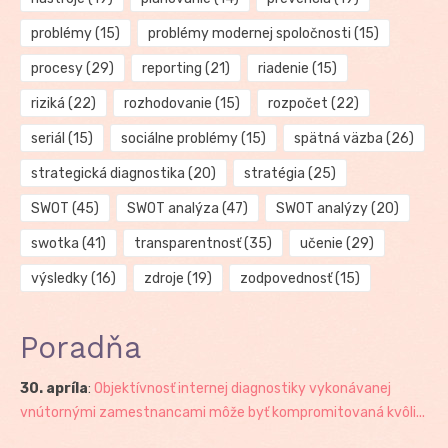
problémy
(15)
problémy modernej spoločnosti
(15)
procesy
(29)
reporting
(21)
riadenie
(15)
riziká
(22)
rozhodovanie
(15)
rozpočet
(22)
seriál
(15)
sociálne problémy
(15)
spätná väzba
(26)
strategická diagnostika
(20)
stratégia
(25)
SWOT
(45)
SWOT analýza
(47)
SWOT analýzy
(20)
swotka
(41)
transparentnosť
(35)
učenie
(29)
výsledky
(16)
zdroje
(19)
zodpovednosť
(15)
Poradňa
30. apríla
:
Objektívnosť internej diagnostiky vykonávanej
vnútornými zamestnancami môže byť kompromitovaná kvôli...