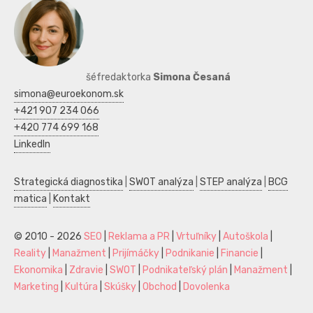
šéfredaktorka
Simona Česaná
simona@euroekonom.sk
+421 907 234 066
+420 774 699 168
LinkedIn
Strategická diagnostika
|
SWOT analýza
|
STEP analýza
|
BCG
matica
|
Kontakt
© 2010 - 2026
SEO
|
Reklama a PR
|
Vrtuľníky
|
Autoškola
|
Reality
|
Manažment
|
Prijímáčky
|
Podnikanie
|
Financie
|
Ekonomika
|
Zdravie
|
SWOT
|
Podnikateľský plán
|
Manažment
|
Marketing
|
Kultúra
|
Skúšky
|
Obchod
|
Dovolenka