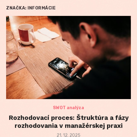
ZNAČKA:
INFORMÁCIE
SWOT analýza
Rozhodovací proces: Štruktúra a fázy
rozhodovania v manažérskej praxi
Posted
21. 12. 2025