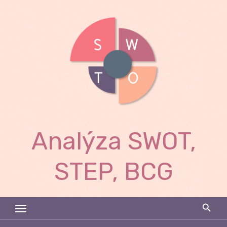
Skip
to
content
Analýza SWOT,
STEP, BCG