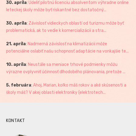
30. apríla
:
Udeliť pilotnú licenciu absolventom výhradne online
leteckej školy môže byť riskantné bez dostatočný...
30. apríla
:
Závislosť vidieckych oblastí od turizmu môže byť
problematická, ak to vedie k komercializácii a stra...
21. apríla
:
Nadmerná závislosť na klimatizácii môže
potenciálne oslabiť našu schopnosť adaptácie na vonkajšie te...
10. apríla
:
Neustále sa meniace trhové podmienky môžu
výrazne ovplyvniť účinnosť dlhodobého plánovania, pretože ...
5. februára
:
Ahoj, Marian, koľko máš rokov a aké skúsenosti a
školy máš? V akej oblasti elektroniky (elektrotech...
KONTAKT