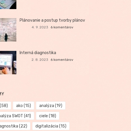
Plánovanie a postup tvorby plánov
4. 9. 2023
6 komentárov
Interná diagnostika
2. 8. 2023
6 komentárov
MY
(58)
ako
(15)
analýza
(19)
nalýza SWOT
(41)
ciele
(18)
iagnostika
(22)
digitalizácia
(15)