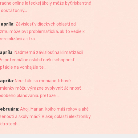
radne online leteckej školy môže byť riskantné
 dostatočný...
 apríla
:
Závislosť vidieckych oblastí od
izmu môže byť problematická, ak to vedie k
rcializácii a stra...
 apríla
:
Nadmerná závislosť na klimatizácii
e potenciálne oslabiť našu schopnosť
ptácie na vonkajšie te...
 apríla
:
Neustále sa meniace trhové
mienky môžu výrazne ovplyvniť účinnosť
odobého plánovania, pretože ...
februára
:
Ahoj, Marian, koľko máš rokov a aké
senosti a školy máš? V akej oblasti elektroniky
ktrotech...