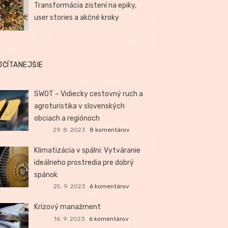
Transformácia zistení na epiky,
user stories a akčné kroky
JČÍTANEJŠIE
SWOT – Vidiecky cestovný ruch a
agroturistika v slovenských
obciach a regiónoch
29. 8. 2023
8 komentárov
Klimatizácia v spálni: Vytváranie
ideálneho prostredia pre dobrý
spánok
25. 9. 2023
6 komentárov
Krízový manažment
16. 9. 2023
6 komentárov