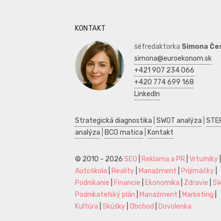
KONTAKT
šéfredaktorka
Simona Če
simona@euroekonom.sk
+421 907 234 066
+420 774 699 168
LinkedIn
Strategická diagnostika
|
SWOT analýza
|
STE
analýza
|
BCG matica
|
Kontakt
© 2010 - 2026
SEO
|
Reklama a PR
|
Vrtuľníky
|
Autoškola
|
Reality
|
Manažment
|
Prijímáčky
|
Podnikanie
|
Financie
|
Ekonomika
|
Zdravie
|
S
Podnikateľský plán
|
Manažment
|
Marketing
|
Kultúra
|
Skúšky
|
Obchod
|
Dovolenka