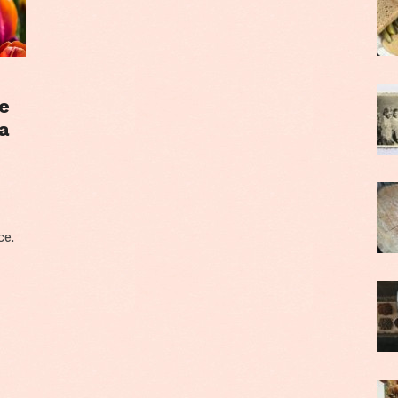
e
a
ce.