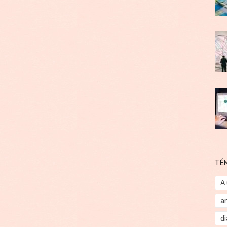
TÉ
A
a
d