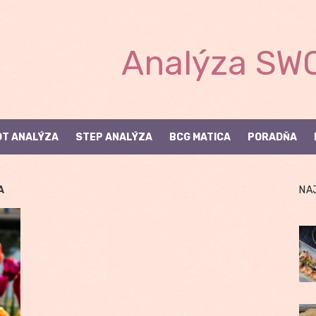
Analýza SWO
T ANALÝZA
STEP ANALÝZA
BCG MATICA
PORADŇA
A
NA