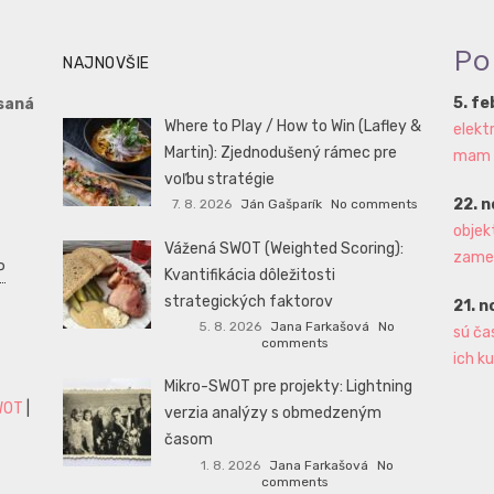
Po
NAJNOVŠIE
5. f
saná
Where to Play / How to Win (Lafley &
elekt
Martin): Zjednodušený rámec pre
mam aj
voľbu stratégie
22. 
7. 8. 2026
Ján Gašparík
No comments
objek
Vážená SWOT (Weighted Scoring):
zame
P
Kvantifikácia dôležitosti
strategických faktorov
21. 
5. 8. 2026
Jana Farkašová
No
sú ča
comments
ich ku
Mikro-SWOT pre projekty: Lightning
WOT
|
verzia analýzy s obmedzeným
časom
1. 8. 2026
Jana Farkašová
No
comments