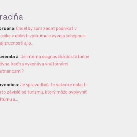
radňa
ebruára
:
Chcel by som zacat podnikat v
ronike v oblasti vyskumu a vyvoja schopnosi
 zrucnosti aj o...
novembra
:
Je interná diagnostika dostatočne
tívna, keď sa vykonáva vnútornými
stnancami?
novembra
:
Je spravodlivé, že vidiecke oblasti
sto závislé od turizmu, ktorý môže ovplyvniť
ltúrnu a...