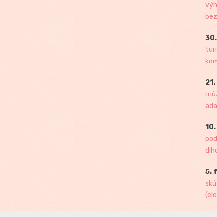
výh
bez
30.
tur
kome
21.
môž
ada
10.
pod
dlh
5. 
skú
(ele