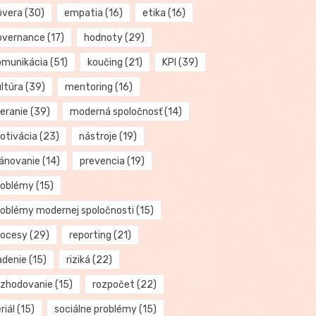
ôvera
(30)
empatia
(16)
etika
(16)
overnance
(17)
hodnoty
(29)
omunikácia
(51)
koučing
(21)
KPI
(39)
ultúra
(39)
mentoring
(16)
eranie
(39)
moderná spoločnosť
(14)
otivácia
(23)
nástroje
(19)
lánovanie
(14)
prevencia
(19)
roblémy
(15)
roblémy modernej spoločnosti
(15)
rocesy
(29)
reporting
(21)
adenie
(15)
riziká
(22)
ozhodovanie
(15)
rozpočet
(22)
riál
(15)
sociálne problémy
(15)