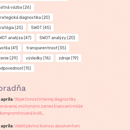
pätná väzba
(26)
trategická diagnostika
(20)
tratégia
(25)
SWOT
(45)
WOT analýza
(47)
SWOT analýzy
(20)
wotka
(41)
transparentnosť
(35)
čenie
(29)
výsledky
(16)
zdroje
(19)
odpovednosť
(15)
oradňa
 apríla
:
Objektívnosť internej diagnostiky
onávanej vnútornými zamestnancami môže
 kompromitovaná kvôli...
 apríla
:
Udeliť pilotnú licenciu absolventom