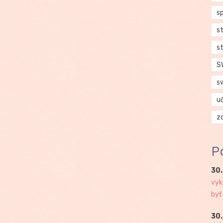
s
s
s
S
s
u
z
P
30.
vyk
byť
30.