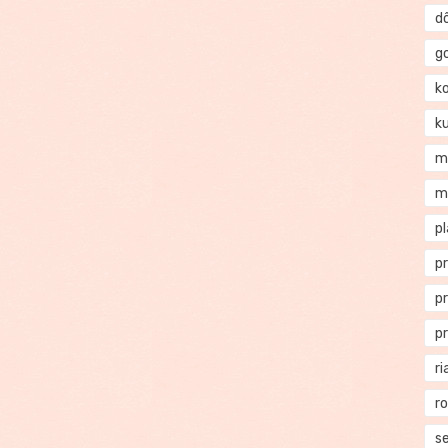
d
g
k
k
m
m
p
p
p
p
ri
r
se