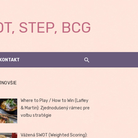
T, STEP, BCG
KONTAKT
JNOVŠIE
Where to Play / How to Win (Lafley
& Martin): Zjednodušený rámec pre
voľbu stratégie
Vážená SWOT (Weighted Scoring):