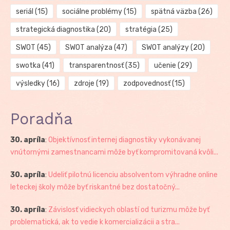
seriál
(15)
sociálne problémy
(15)
spätná väzba
(26)
strategická diagnostika
(20)
stratégia
(25)
SWOT
(45)
SWOT analýza
(47)
SWOT analýzy
(20)
swotka
(41)
transparentnosť
(35)
učenie
(29)
výsledky
(16)
zdroje
(19)
zodpovednosť
(15)
Poradňa
30. apríla
:
Objektívnosť internej diagnostiky vykonávanej
vnútornými zamestnancami môže byť kompromitovaná kvôli...
30. apríla
:
Udeliť pilotnú licenciu absolventom výhradne online
leteckej školy môže byť riskantné bez dostatočný...
30. apríla
:
Závislosť vidieckych oblastí od turizmu môže byť
problematická, ak to vedie k komercializácii a stra...