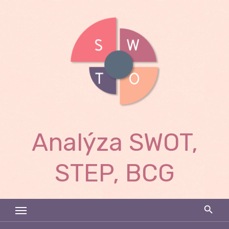
Skip
to
content
Analýza SWOT,
STEP, BCG