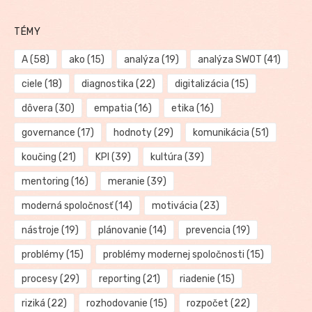
TÉMY
A
(58)
ako
(15)
analýza
(19)
analýza SWOT
(41)
ciele
(18)
diagnostika
(22)
digitalizácia
(15)
dôvera
(30)
empatia
(16)
etika
(16)
governance
(17)
hodnoty
(29)
komunikácia
(51)
koučing
(21)
KPI
(39)
kultúra
(39)
mentoring
(16)
meranie
(39)
moderná spoločnosť
(14)
motivácia
(23)
nástroje
(19)
plánovanie
(14)
prevencia
(19)
problémy
(15)
problémy modernej spoločnosti
(15)
procesy
(29)
reporting
(21)
riadenie
(15)
riziká
(22)
rozhodovanie
(15)
rozpočet
(22)