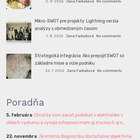
5. 8. 2026
Jana Farkašová
No comments
Mikro-SWOT pre projekty: Lightning verzia
analýzy s obmedzeným časom
1. 8. 2026
Jana Farkašová
No comments
Strategická integrácia: Ako prepojiť SWOT so
základmi misie a vízie podniku
26. 7. 2026
Jana Farkašová
No comments
Poradňa
5. februára
:
Chcel by som zacat podnikat v elektronike v
oblasti vyskumu a vyvoja schopnosi mam aj zrucnosti aj o...
22. novembra
:
Je interná diagnostika dostatočne objektívna,