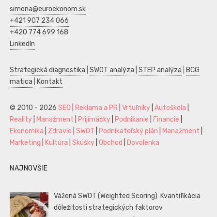
simona@euroekonom.sk
+421 907 234 066
+420 774 699 168
LinkedIn
Strategická diagnostika
|
SWOT analýza
|
STEP analýza
|
BCG
matica
|
Kontakt
© 2010 - 2026
SEO
|
Reklama a PR
|
Vrtuľníky
|
Autoškola
|
Reality
|
Manažment
|
Prijímáčky
|
Podnikanie
|
Financie
|
Ekonomika
|
Zdravie
|
SWOT
|
Podnikateľský plán
|
Manažment
|
Marketing
|
Kultúra
|
Skúšky
|
Obchod
|
Dovolenka
NAJNOVŠIE
Vážená SWOT (Weighted Scoring): Kvantifikácia
dôležitosti strategických faktorov