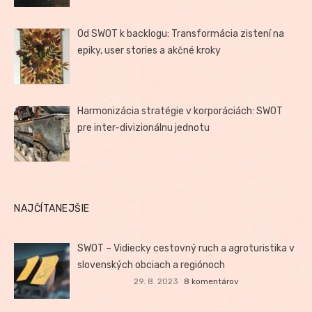
Od SWOT k backlogu: Transformácia zistení na
epiky, user stories a akčné kroky
Harmonizácia stratégie v korporáciách: SWOT
pre inter-divizionálnu jednotu
NAJČÍTANEJŠIE
SWOT – Vidiecky cestovný ruch a agroturistika v
slovenských obciach a regiónoch
29. 8. 2023
8 komentárov